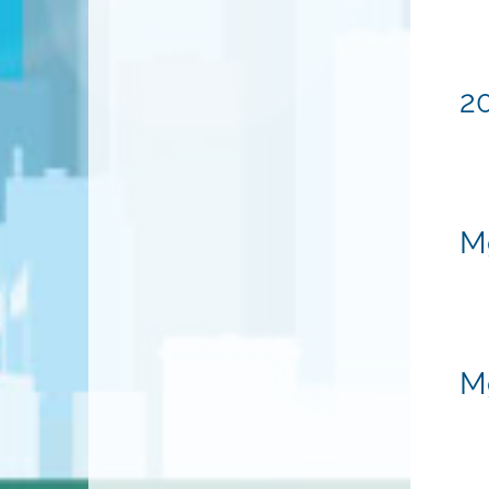
20
Mg
Mg