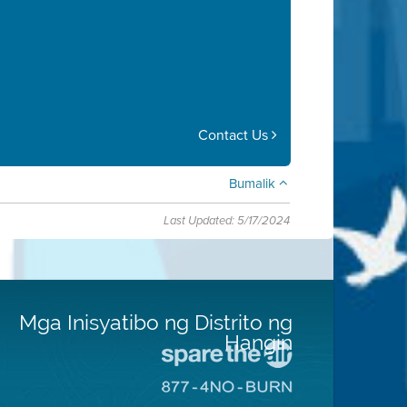
Contact Us
Bumalik
Last Updated: 5/17/2024
Mga Inisyatibo ng Distrito ng
Hangin
Pumunta
sa
Pumunta