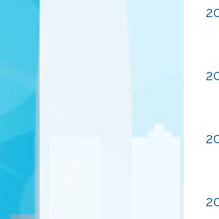
20
20
20
20