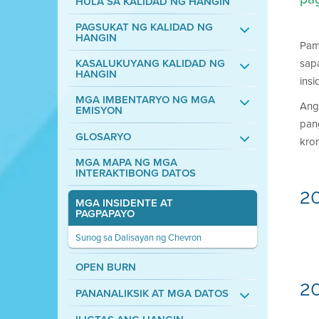
HULA SA KALIDAD NG HANGIN
PAGSUKAT NG KALIDAD NG
HANGIN
Pam
KASALUKUYANG KALIDAD NG
sap
HANGIN
insi
MGA IMBENTARYO NG MGA
Ang
EMISYON
pan
GLOSARYO
kron
MGA MAPA NG MGA
INTERAKTIBONG DATOS
20
MGA INSIDENTE AT
PAGPAPAYO
Sunog sa Dalisayan ng Chevron
OPEN BURN
20
PANANALIKSIK AT MGA DATOS