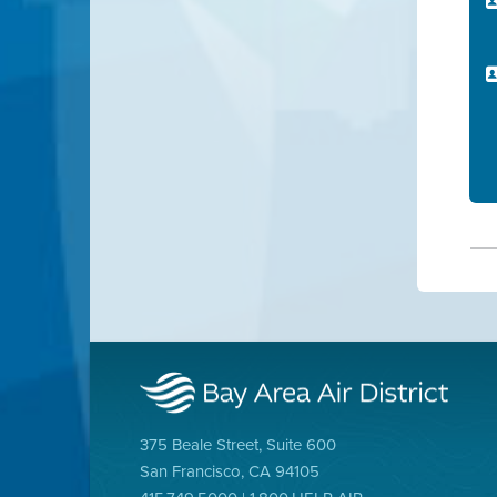
375 Beale Street, Suite 600
San Francisco, CA 94105