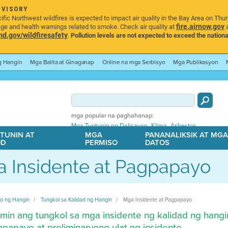
DVISORY
ic Northwest wildfires is expected to impact air quality in the Bay Area on Thu
fire.airnow.gov
age and health warnings related to smoke. Check air quality at
a
.gov/wildfiresafety
.
Pollution levels are not expected to exceed the nationa
ng Hangin
Mga Balita at Ginaganap
Online na mga Serbisyo
Mga Publikasyon
mga popular na paghahanap:
,
,
Mga Tuntunin ng Dalisayan
Klima
Asbestos
TUNIN AT
MGA
PANANALIKSIK AT MG
OD
PERMISO
DATOS
 Insidente at Pagpapayo
ito ng Hangin
Tungkol sa Kalidad ng Hangin
Mga Insidente at Pagpapayo
min ang tungkol sa mga insidente ng kalidad ng hangi
papayo at preliminaryong ulat ng insidente.