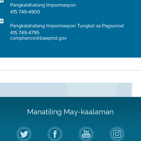
Pangkalahatang Impormasyon
415 749-4900
Pangkalahatang Impormasyon Tungkol sa Pagsunod
415 749-4795
compliance@baaqmd.gov
Manatiling May-kaalaman
I-
Bisitahin
Channel
Air
follow
ang
sa
District
ang
Page
YouTube
on