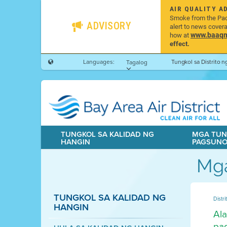
AIR QUALITY A
Smoke from the Pacif
ADVISORY
alert to news cover
www.baaqmd
how at
effect.
Languages:
Tungkol sa Distrito 
Tagalog
TUNGKOL SA KALIDAD NG
MGA TUN
HANGIN
PAGSUN
Mga
TUNGKOL SA KALIDAD NG
Distr
HANGIN
Ala
pag