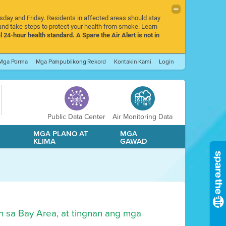
rsday and Friday. Residents in affected areas should stay
nd take steps to protect your health from smoke. Learn
l 24-hour health standard. A Spare the Air Alert is not in
Mga Porma
Mga Pampublikong Rekord
Kontakin Kami
Login
Public Data Center
Air Monitoring Data
A
MGA PLANO AT
MGA
KLIMA
GAWAD
n sa Bay Area, at tingnan ang mga