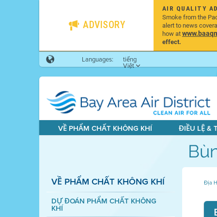
AIR QUALITY A
Smoke from the Pacif
ADVISORY
alert to news cover
www.baaqmd
how at
effect.
Languages:
tiếng
Việt
VỀ PHẨM CHẤT KHÔNG KHÍ
ĐIỀU LỆ &
Bùn
VỀ PHẨM CHẤT KHÔNG KHÍ
Địa H
DỰ ĐOÁN PHẨM CHẤT KHÔNG
KHÍ