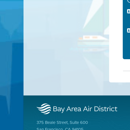
375 Beale Street, Suite 600
San Francisco, CA 94105