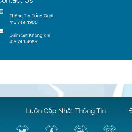
Contact Us
Thông Tin Tổng Quát
415 749-4900
Giám Sát Không Khí
415 749-4985
Luôn Cập Nhật Thông Tin
Hãy
Truy
Kênh
Air
theo
cập
YouTube
District