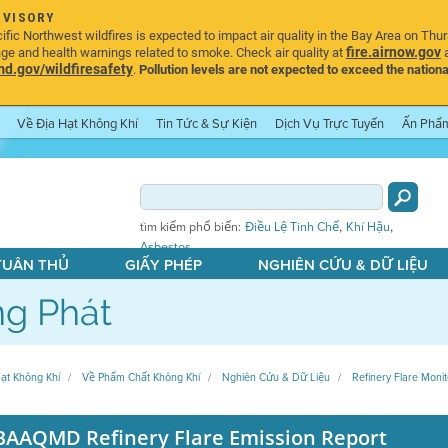
DVISORY
ic Northwest wildfires is expected to impact air quality in the Bay Area on Thu
fire.airnow.gov
age and health warnings related to smoke. Check air quality at
a
.gov/wildfiresafety
.
Pollution levels are not expected to exceed the nationa
Về Địa Hạt Không Khí
Tin Tức & Sự Kiện
Dịch Vụ Trực Tuyến
Ấn Phẩ
,
,
tìm kiếm phổ biến:
Điều Lệ Tinh Chế
Khí Hậu
Asbestos
 TUÂN THỦ
GIẤY PHÉP
NGHIÊN CỨU & DỮ LIỆU
g Phát
ạt Không Khí
Về Phẩm Chất Không Khí
Nghiên Cứu & Dữ Liệu
Refinery Flare Monit
BAAQMD Refinery Flare Emission Report