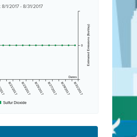
8/1/2017 - 8/31/2017
Estimated Emissions (lbs/day)
0
Dates
/2017
8/21/2017
8/23/2017
8/25/2017
8/27/2017
8/29/2017
8/31/2017
Sulfur Dioxide