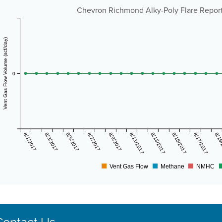
Chevron Richmond Alky-Poly Flare Report 
Vent Gas Flow Volume (scf/day)
0
8/1/2017
8/3/2017
8/5/2017
8/7/2017
8/9/2017
8/11/2017
8/13/2017
8/15/2017
8/17/2017
8/19
Vent Gas Flow
Methane
NMHC