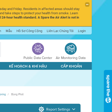
rsday and Friday. Residents in affected areas should stay
nd take steps to protect your health from smoke. Learn
l 24-hour health standard. A Spare the Air Alert is not in
m
Mẫu
Hồ Sơ Công Cộng
Liên Lạc Chúng Tôi
Login
Public Data Center
Air Monitoring Data
KẾ HOẠCH & KHÍ HẬU
CẤP KHOẢN
oring
Bùng Phát
Report Settings