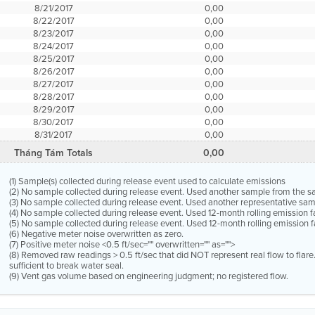
8/21/2017
0,00
8/22/2017
0,00
8/23/2017
0,00
8/24/2017
0,00
8/25/2017
0,00
8/26/2017
0,00
8/27/2017
0,00
8/28/2017
0,00
8/29/2017
0,00
8/30/2017
0,00
8/31/2017
0,00
Tháng Tám Totals
0,00
(1) Sample(s) collected during release event used to calculate emissions
(2) No sample collected during release event. Used another sample from the 
(3) No sample collected during release event. Used another representative s
(4) No sample collected during release event. Used 12-month rolling emission 
(5) No sample collected during release event. Used 12-month rolling emission f
(6) Negative meter noise overwritten as zero.
(7) Positive meter noise <0.5 ft/sec="" overwritten="" as="">
(8) Removed raw readings > 0.5 ft/sec that did NOT represent real flow to flar
sufficient to break water seal.
(9) Vent gas volume based on engineering judgment; no registered flow.