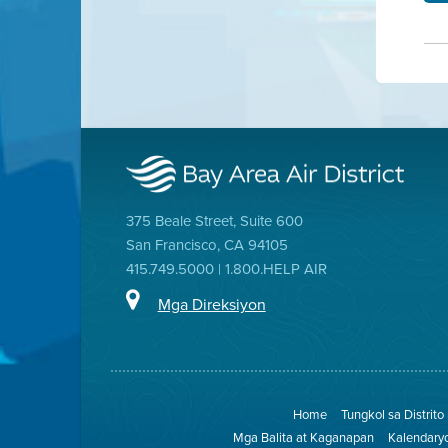
375 Beale Street, Suite 600
San Francisco, CA 94105
415.749.5000 | 1.800.HELP AIR
Mga Direksiyon
Home
Tungkol sa Distrito
Mga Balita at Kaganapan
Kalendary