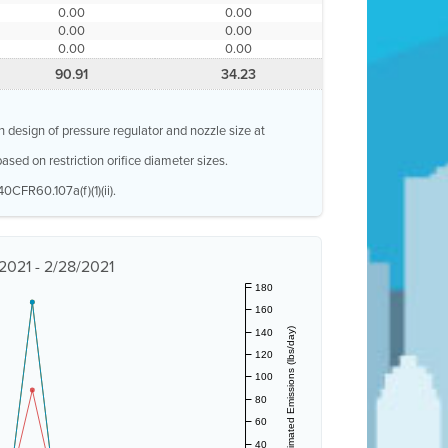
0.00
0.00
0.00
0.00
0.00
0.00
90.91
34.23
n design of pressure regulator and nozzle size at
ased on restriction orifice diameter sizes.
0CFR60.107a(f)(1)(ii).
/2021 - 2/28/2021
180
160
Estimated Emissions (lbs/day)
140
120
100
80
60
40