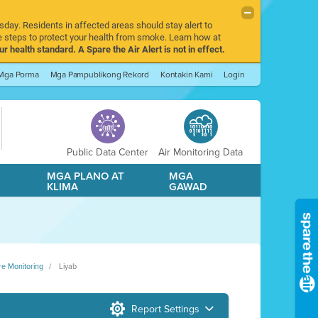
sday. Residents in affected areas should stay alert to
 steps to protect your health from smoke. Learn how at
r health standard. A Spare the Air Alert is not in effect.
Mga Porma
Mga Pampublikong Rekord
Kontakin Kami
Login
Public Data Center
Air Monitoring Data
A
MGA PLANO AT
MGA
KLIMA
GAWAD
re Monitoring
Liyab
Report Settings