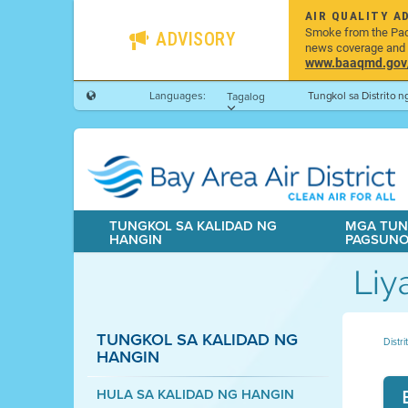
AIR QUALITY A
Smoke from the Pacif
ADVISORY
news coverage and h
www.baaqmd.gov/w
Languages:
Tungkol sa Distrito 
Tagalog
TUNGKOL SA KALIDAD NG
MGA TUN
HANGIN
PAGSUN
Liy
TUNGKOL SA KALIDAD NG
Distr
HANGIN
HULA SA KALIDAD NG HANGIN