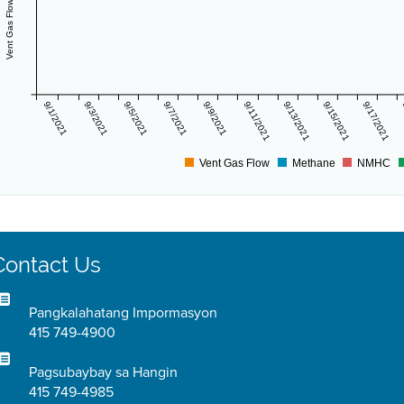
9/1/2021
9/3/2021
9/5/2021
9/7/2021
9/9/2021
9/11/2021
9/13/2021
9/15/2021
9/17/2021
Vent Gas Flow
Methane
NMHC
Contact Us
Pangkalahatang Impormasyon
415 749-4900
Pagsubaybay sa Hangin
415 749-4985