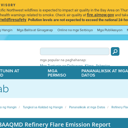
DVISORY
ic Northwest wildfires is expected to impact air quality in the Bay Area on Thur
fire.airnow.gov
ealth warnings related to smoke. Check air quality at
and take
ildfiresafety
.
Pollution levels are not expected to exceed the national 24-hou
ng Hangin
Mga Balita at Ginaganap
Online na mga Serbisyo
Mga Publikasyon
mga popular na paghahanap:
,
,
Mga Tuntunin ng Dalisayan
Klima
Asbestos
TUNIN AT
MGA
PANANALIKSIK AT MG
OD
PERMISO
DATOS
ab
ito ng Hangin
Tungkol sa Kalidad ng Hangin
Pananaliksik at mga Datos
Refinery Fla
BAAQMD Refinery Flare Emission Report