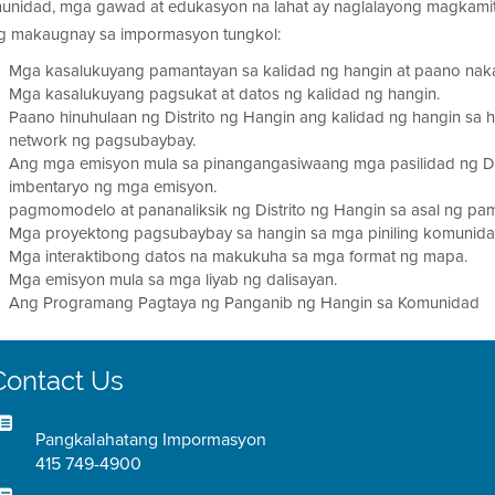
unidad, mga gawad at edukasyon na lahat ay naglalayong magkamit 
g makaugnay sa impormasyon tungkol:
Mga kasalukuyang pamantayan sa kalidad ng hangin at paano naka
Mga kasalukuyang pagsukat at datos ng kalidad ng hangin.
Paano hinuhulaan ng Distrito ng Hangin ang kalidad ng hangin sa 
network ng pagsubaybay.
Ang mga emisyon mula sa pinangangasiwaang mga pasilidad ng Di
imbentaryo ng mga emisyon.
pagmomodelo at pananaliksik ng Distrito ng Hangin sa asal ng pa
Mga proyektong pagsubaybay sa hangin sa mga piniling komunidad 
Mga interaktibong datos na makukuha sa mga format ng mapa.
Mga emisyon mula sa mga liyab ng dalisayan.
Ang Programang Pagtaya ng Panganib ng Hangin sa Komunidad
Contact Us
Pangkalahatang Impormasyon
415 749-4900