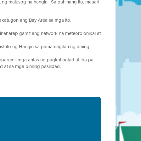
ng malusog na hangin. Sa pahinang ito, maaari
katugon ang Bay Area sa mga ito.
hinaharap gamit ang network na meteorolohikal at
strito ng Hangin sa pamamagitan ng aming
mparumi, mga antas ng pagkahantad at iba pa.
at sa mga piniling pasilidad.