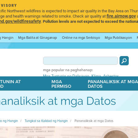
DVISORY
ic Northwest wildfires is expected to impact air quality in the Bay Area on Thu
fire.airnow.gov
age and health warnings related to smoke. Check air quality at
a
.gov/wildfiresafety
.
Pollution levels are not expected to exceed the nationa
ng Hangin
Mga Balita at Ginaganap
Online na mga Serbisyo
Mga Publikasyon
mga popular na paghahanap:
,
,
Mga Tuntunin ng Dalisayan
Klima
Asbestos
TUNIN AT
MGA
PANANALIKSIK AT MG
OD
PERMISO
DATOS
analiksik at mga Datos
ito ng Hangin
Tungkol sa Kalidad ng Hangin
Pananaliksik at mga Datos