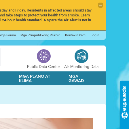
rsday and Friday. Residents in affected areas should stay
nd take steps to protect your health from smoke. Learn
l 24-hour health standard. A Spare the Air Alert is not in
Mga Porma
Mga Pampublikong Rekord
Kontakin Kami
Login
Public Data Center
Air Monitoring Data
A
MGA PLANO AT
MGA
KLIMA
GAWAD