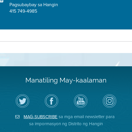
Pagsubaybay sa Hangin
415 749-4985
Manatiling May-kaalaman
I-
Bisitahin
Channel
Air
follow
ang
sa
District
ang
Page
YouTube
on
Air
sa
ng
Instagram
District
Facebook
Air
MAG-SUBSCRIBE
sa mga email newsletter para
sa
ng
District
Twitter
Distrito
sa impormasyon ng Distrito ng Hangin