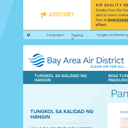
AIR QUALITY A
Smoke from the Pacif
ADVISORY
alert to news cover
www.baaqmd
how at
effect.
Languages:
Tungkol sa Distrito 
Tagalog
TUNGKOL SA KALIDAD NG
MGA TUN
HANGIN
PAGSUN
Pan
TUNGKOL SA KALIDAD NG
Distr
HANGIN