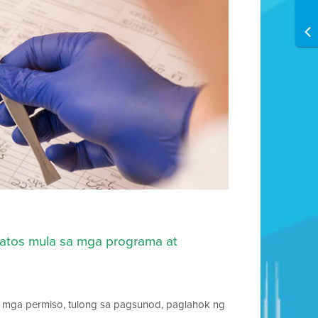
datos mula sa mga programa at
n, mga permiso, tulong sa pagsunod, paglahok ng