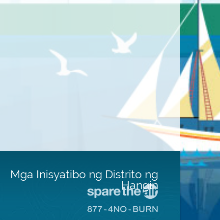
Mga Inisyatibo ng Distrito ng
Hangin
Pumunta
sa
Pumunta