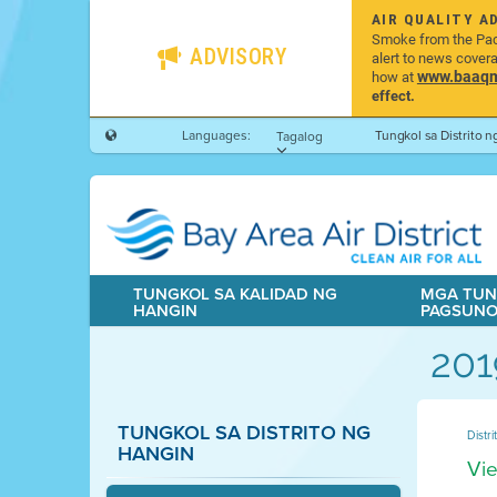
AIR QUALITY A
Smoke from the Pacif
ADVISORY
alert to news cover
www.baaqmd
how at
effect.
Languages:
Tungkol sa Distrito 
Tagalog
TUNGKOL SA KALIDAD NG
MGA TUN
HANGIN
PAGSUN
201
TUNGKOL SA DISTRITO NG
Distr
HANGIN
Vie