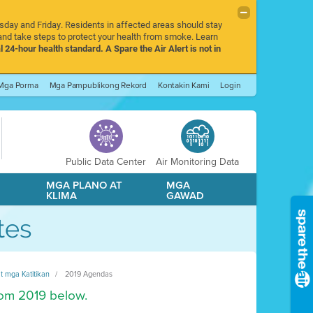
rsday and Friday. Residents in affected areas should stay
nd take steps to protect your health from smoke. Learn
l 24-hour health standard. A Spare the Air Alert is not in
Mga Porma
Mga Pampublikong Rekord
Kontakin Kami
Login
Public Data Center
Air Monitoring Data
A
MGA PLANO AT
MGA
KLIMA
GAWAD
tes
 mga Katitikan
2019 Agendas
rom 2019 below.