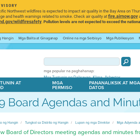
DVISORY
ic Northwest wildfires is expected to impact air quality in the Bay Area on Thu
fire.airnow.gov
age and health warnings related to smoke. Check air quality at
a
.gov/wildfiresafety
.
Pollution levels are not expected to exceed the nationa
ng Hangin
Mga Balita at Ginaganap
Online na mga Serbisyo
Mga Publikasyon
mga popular na paghahanap:
,
,
Mga Tuntunin ng Dalisayan
Klima
Asbestos
TUNIN AT
MGA
PANANALIKSIK AT MG
OD
PERMISO
DATOS
9 Board Agendas and Minu
ito ng Hangin
Tungkol sa Distrito ng Hangin
Lupon ng mga Direktor
Mga Adyenda at
w Board of Directors meeting agendas and minutes f