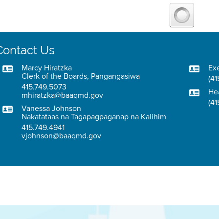
Contact Us
Marcy Hiratzka
Exe
Clerk of the Boards, Pangangasiwa
(41
415.749.5073
He
mhiratzka@baaqmd.gov
(41
Vanessa Johnson
Nakatataas na Tagapagpaganap na Kalihim
415.749.4941
vjohnson@baaqmd.gov