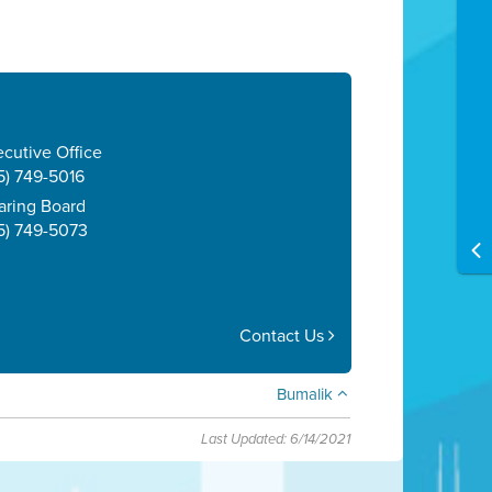
cutive Office
5) 749-5016
aring Board
5) 749-5073
Contact Us
Bumalik
Last Updated: 6/14/2021