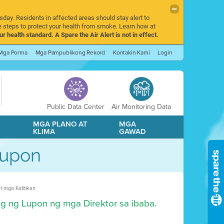
sday. Residents in affected areas should stay alert to
 steps to protect your health from smoke. Learn how at
r health standard. A Spare the Air Alert is not in effect.
Mga Porma
Mga Pampublikong Rekord
Kontakin Kami
Login
Public Data Center
Air Monitoring Data
A
MGA PLANO AT
MGA
KLIMA
GAWAD
Lupon
 mga Katitikan
ng ng Lupon ng mga Direktor sa ibaba.