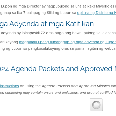
 Lupon ng mga Direktor ay nagpupulong sa una at ika-3 Miyerkole
aganap sa ika-7 palapag ng Silid ng Lupon sa
opisina ng Distrito ng
ga Adyenda at mga Katitikan
adyenda ay ipinapaskil 72 oras bago ang bawat pulong sa talahanayan
ari kayong
magpatala upang tumanggap ng mga adyenda ng Lupon
ong ng Lupon sa pangkasalukuyang oras sa pamamagitan ng webcas
024 Agenda Packets and Approved 
instructions
on using the
tab
Agenda Packets and Approved Minutes
ed captioning may contain errors and omissions, and are not certified fo