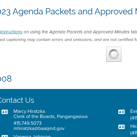
023 Agenda Packets and Approved 
instructions
on using the
tab
Agenda Packets and Approved Minutes
ed captioning may contain errors and omissions, and are not certified fo
008
Contact Us
Marcy Hiratzka
Exe
Clerk of the Boards, Pangangasiwa
(41
415.749.5073
He
mhiratzka@baaqmd.gov
(41
Vanessa Johnson