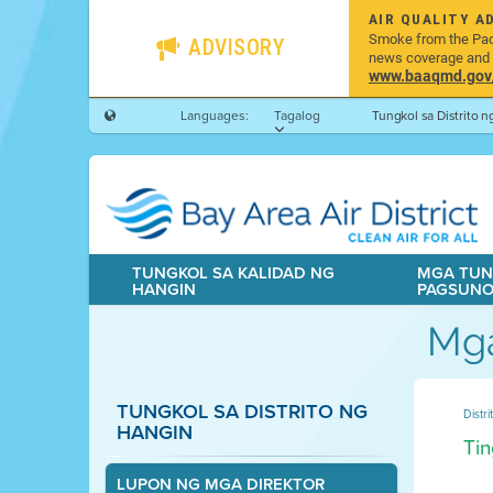
AIR QUALITY A
Smoke from the Pacif
ADVISORY
news coverage and h
www.baaqmd.gov/w
Languages:
Tagalog
Tungkol sa Distrito 
TUNGKOL SA KALIDAD NG
MGA TUN
HANGIN
PAGSUN
Mga
TUNGKOL SA DISTRITO NG
Distr
HANGIN
Tin
LUPON NG MGA DIREKTOR