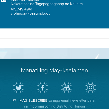
Nakatataas na Tagapagpaganap na Kalihim
415.749.4941
vjohnson@baaqmd.gov
Manatiling May-kaalaman
I-
Bisitahin
Channel
Air
follow
ang
sa
District
ang
Page
YouTube
on
Air
sa
ng
Instagram
District
Facebook
Air
MAG-SUBSCRIBE
sa mga email newsletter para
sa
ng
District
Twitter
Distrito
sa impormasyon ng Distrito ng Hangin