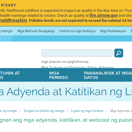
DVISORY
ic Northwest wildfires is expected to impact air quality in the Bay Area on Thur
fire.airnow.gov
ealth warnings related to smoke. Check air quality at
and take
ildfiresafety
.
Pollution levels are not expected to exceed the national 24-hou
ng Hangin
Mga Balita at Ginaganap
Online na mga Serbisyo
Mga Publikasyon
mga popular na paghahanap:
,
,
Mga Tuntunin ng Dalisayan
Klima
Asbestos
TUNIN AT
MGA
PANANALIKSIK AT MG
OD
PERMISO
DATOS
 Adyenda at Katitikan ng 
ito ng Hangin
Tungkol sa Distrito ng Hangin
Lupon ng mga Direktor
Mga Adyenda at
gnan ang mga adyenda, katitikan, at webcast ng pulo