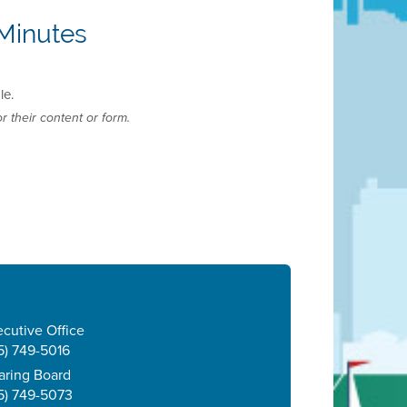
Minutes
le.
r their content or form.
cutive Office
5) 749-5016
aring Board
5) 749-5073