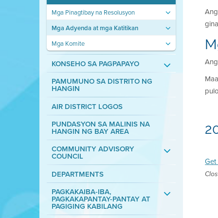
Ang
Mga Pinagtibay na Resolusyon
gin
Mga Adyenda at mga Katitikan
M
Mga Komite
Ang 
KONSEHO SA PAGPAPAYO
Maa
PAMUMUNO SA DISTRITO NG
HANGIN
pul
AIR DISTRICT LOGOS
PUNDASYON SA MALINIS NA
2
HANGIN NG BAY AREA
COMMUNITY ADVISORY
COUNCIL
Get 
DEPARTMENTS
Clos
PAGKAKAIBA-IBA,
PAGKAKAPANTAY-PANTAY AT
PAGIGING KABILANG