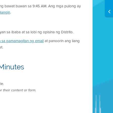
s ng bawat buwan sa 9:45 AM. Ang mga pulong ay
 Hangin
.
 sa ibaba at sa lobi ng opisina ng Distrito.
 sa pamamagitan ng email
at panoorin ang ilang
t.
Minutes
le.
r their content or form.