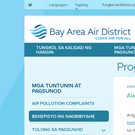
Languages:
Tagalog
Tungkol sa Distrito 
TUNGKOL SA KALIDAD NG
MGA TUN
HANGIN
PAGSUN
Pro
MGA TUNTUNIN AT
Distr
PAGSUNOD
Ala
AIR POLLUTION COMPLAINTS
An
BENEPISYO NG NAGBIBIYAHE
huri
TULONG SA PAGSUNOD
sa 