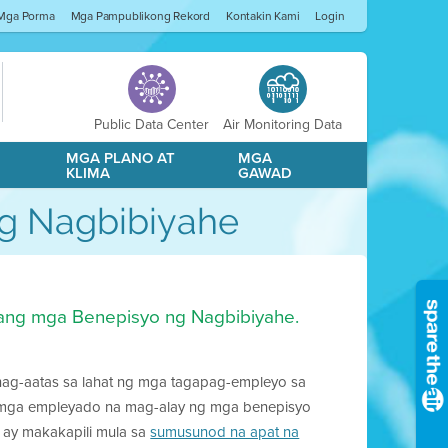
Mga Porma
Mga Pampublikong Rekord
Kontakin Kami
Login
Public Data Center
Air Monitoring Data
A
MGA PLANO AT
MGA
KLIMA
GAWAD
g Nagbibiyahe
mang mga Benepisyo ng Nagbibiyahe.
nag-aatas sa lahat ng mga tagapag-empleyo sa
 mga empleyado na mag-alay ng mga benepisyo
ay makakapili mula sa
sumusunod na apat na