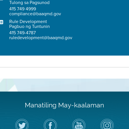
Tulong sa Pagsunod
415 749 4999
compliance@baaqmd.gov
Rule Development
Pagbuo ng Tuntunin
415 749-4787
ruledevelopment@baaqmd.gov
Manatiling May-kaalaman
I-
Bisitahin
Channel
Air
follow
ang
sa
District
ang
Page
YouTube
on