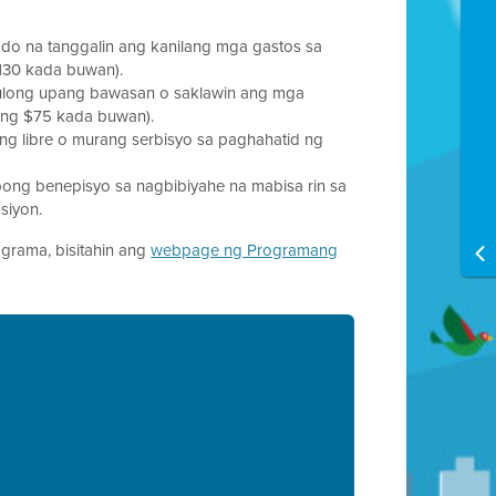
do na tanggalin ang kanilang mga gastos sa
130 kada buwan).
tulong upang bawasan o saklawin ang mga
ang $75 kada buwan).
ng libre o murang serbisyo sa paghahatid ng
ibong benepisyo sa nagbibiyahe na mabisa rin sa
siyon.
grama, bisitahin ang
webpage ng Programang