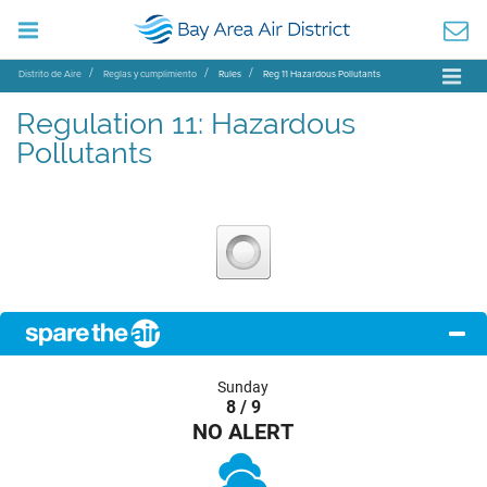
Distrito de Aire
Reglas y cumplimiento
Rules
Reg 11 Hazardous Pollutants
Regulation 11: Hazardous
Pollutants
Sunday
8 / 9
NO ALERT