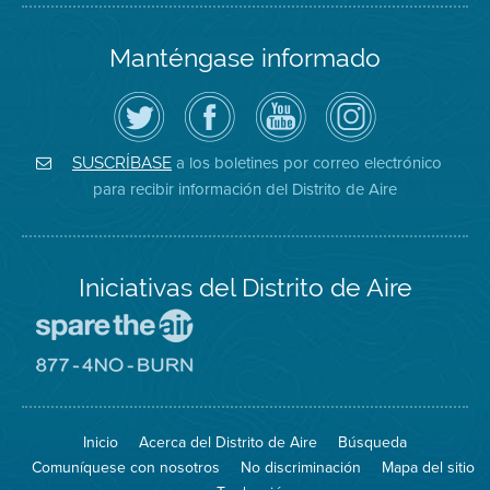
Manténgase informado
Siga
Visite
Canal
Air
el
la
de
District
Distrito
página
YouTube
on
de
de
del
Instagram
Aire
Facebook
Distrito
a los boletines por correo electrónico
SUSCRÍBASE
en
del
de
para recibir información del Distrito de Aire
Twitter
Distrito
Aire
Iniciativas del Distrito de Aire
Visite
el
sitio
Visite
de
el
Spare
sitio
The
de
Inicio
Acerca del Distrito de Aire
Búsqueda
Air
8774
(proteja
No
Comuníquese con nosotros
No discriminación
Mapa del sitio
el
Burn
aire)