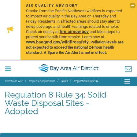
AIR QUALITY ADVISORY
Smoke from the Pacific Northwest wildfires is expected
to impact air quality in the Bay Area on Thursday and
Friday. Residents in affected areas should stay alert to
news coverage and health warnings related to smoke.
fire.airnow.gov
Check air quality at
and take steps to
protect your health from smoke. Learn how at
www.baaqmd.gov/wildfiresafety
.
Pollution levels are
not expected to exceed the national 24-hour health
standard. A Spare the Air Alert is not in effect.
Distrito de Aire
Reglas y cumplimiento
Rules
Regulation 8 Rule 34
Regulation 8 Rule 34: Solid
Waste Disposal Sites -
Adopted