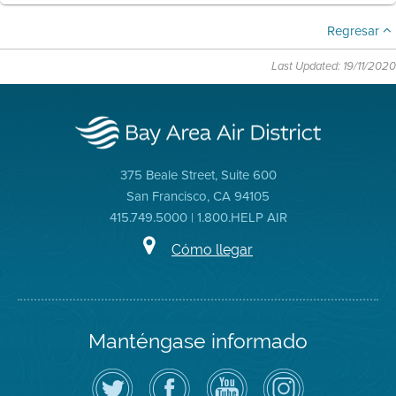
Regresar
Last Updated: 19/11/2020
375 Beale Street, Suite 600
San Francisco, CA 94105
415.749.5000 | 1.800.HELP AIR
Cómo llegar
Manténgase informado
Siga
Visite
Canal
Air
el
la
de
District