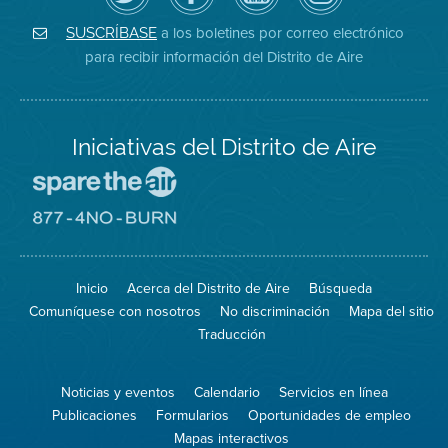
Distrito
página
YouTube
on
de
de
del
Instagram
Aire
Facebook
Distrito
a los boletines por correo electrónico
SUSCRÍBASE
en
del
de
para recibir información del Distrito de Aire
Twitter
Distrito
Aire
Iniciativas del Distrito de Aire
Visite
el
sitio
Visite
de
el
Spare
sitio
The
de
Inicio
Acerca del Distrito de Aire
Búsqueda
Air
8774
(proteja
No
Comuníquese con nosotros
No discriminación
Mapa del sitio
el
Burn
aire)
Traducción
Noticias y eventos
Calendario
Servicios en línea
Publicaciones
Formularios
Oportunidades de empleo
Mapas interactivos