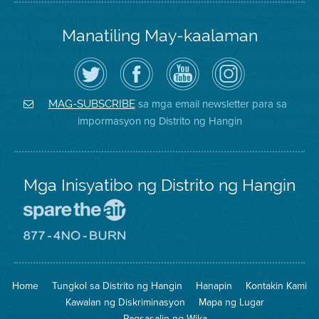
Manatiling May-kaalaman
I-
Bisitahin
Channel
Air
follow
ang
sa
District
ang
Page
YouTube
on
Air
sa
ng
Instagram
District
Facebook
Air
sa mga email newsletter para sa
MAG-SUBSCRIBE
sa
ng
District
impormasyon ng Distrito ng Hangin
Twitter
Distrito
Mga Inisyatibo ng Distrito ng Hangin
Pumunta
sa
Lugar
Pumunta
na
sa
Iligtas
8774
ang
Lugar
Home
Tungkol sa Distrito ng Hangin
Hanapin
Kontakin Kami
Hangin
na
Walang
Kawalan ng Diskriminasyon
Mapa ng Lugar
Pagsunog
Pagsasalin ng Wika