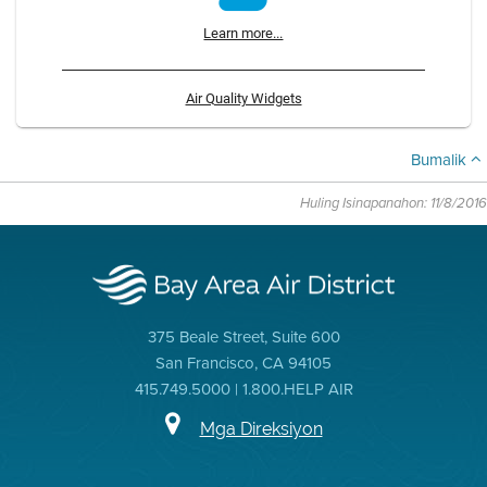
Learn more...
Air Quality Widgets
Bumalik
Huling Isinapanahon: 11/8/2016
375 Beale Street, Suite 600
San Francisco, CA 94105
415.749.5000 | 1.800.HELP AIR
Mga Direksiyon