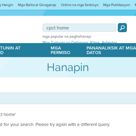
ng Hangin
Mga Balita at Ginaganap
Online na mga Serbisyo
Mga Publikasyon
mga popular na paghahanap:
,
,
Mga Tuntunin ng Dalisayan
Klima
Asbestos
TUNIN AT
MGA
PANANALIKSIK AT MG
OD
PERMISO
DATOS
Hanapin
pct home'
 for your search. Please try again with a different query.