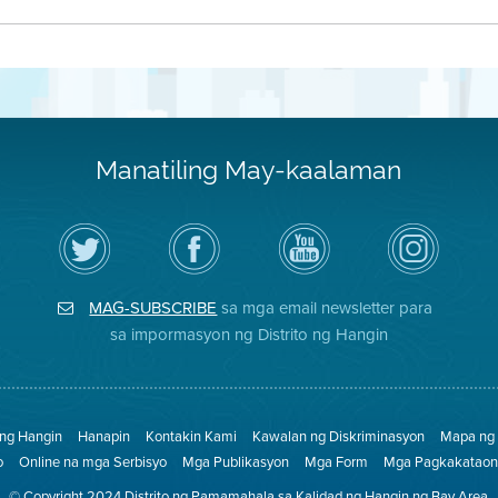
Manatiling May-kaalaman
I-
Bisitahin
Channel
Air
follow
ang
sa
District
ang
Page
YouTube
on
Air
sa
ng
Instagram
District
Facebook
Air
MAG-SUBSCRIBE
sa mga email newsletter para
sa
ng
District
Twitter
Distrito
sa impormasyon ng Distrito ng Hangin
 ng Hangin
Hanapin
Kontakin Kami
Kawalan ng Diskriminasyon
Mapa ng 
o
Online na mga Serbisyo
Mga Publikasyon
Mga Form
Mga Pagkakataon 
© Copyright 2024 Distrito ng Pamamahala sa Kalidad ng Hangin ng Bay Area