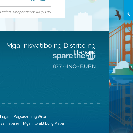
Bumalik
Huling Isinapanahon: 11/8/2016
Mga Inisyatibo ng Distrito ng
Hangin
Pumunta
sa
Pumunta
Lugar
sa
na
8774
Iligtas
Lugar
ang
na
Hangin
Walang
Pagsunog
Lugar
Pagsasalin ng Wika
sa Trabaho
Mga Interaktibong Mapa