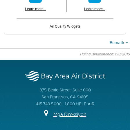
Learn more...
Learn more...
Air Quality Widgets
Bumalik
Huling Isinapanahon: 11/8/2016
375 Beale Street, Suite 600
San Francisco, CA 94105
415.749.5000 | 1.800.HELP AIR
Mga Direksiyon