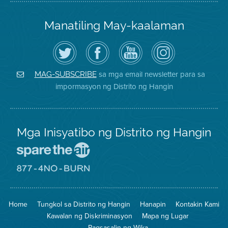
Manatiling May-kaalaman
I-
Bisitahin
Channel
Air
follow
ang
sa
District
ang
Page
YouTube
on
Air
sa
ng
Instagram
District
Facebook
Air
sa mga email newsletter para sa
MAG-SUBSCRIBE
sa
ng
District
impormasyon ng Distrito ng Hangin
Twitter
Distrito
Mga Inisyatibo ng Distrito ng Hangin
Pumunta
sa
Lugar
Pumunta
na
sa
Iligtas
8774
ang
Lugar
Home
Tungkol sa Distrito ng Hangin
Hanapin
Kontakin Kami
Hangin
na
Walang
Kawalan ng Diskriminasyon
Mapa ng Lugar
Pagsunog
Pagsasalin ng Wika