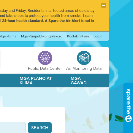
rsday and Friday. Residents in affected areas should stay
nd take steps to protect your health from smoke. Learn
l 24-hour health standard. A Spare the Air Alert is not in
Mga Porma
Mga Pampublikong Rekord
Kontakin Kami
Login
Public Data Center
Air Monitoring Data
A
MGA PLANO AT
MGA
KLIMA
GAWAD