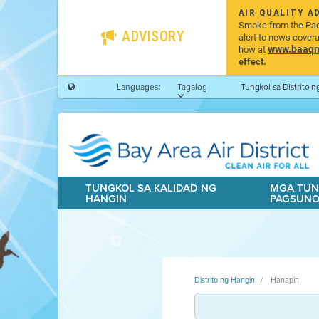
AIR QUALITY A
Smoke from the Pacif
ADVISORY
alert to news cover
www.baaqmd
how at
effect.
Languages:
Tagalog
Tungkol sa Distrito 
TUNGKOL SA KALIDAD NG
MGA TUN
HANGIN
PAGSUN
Distrito ng Hangin
Hanapin