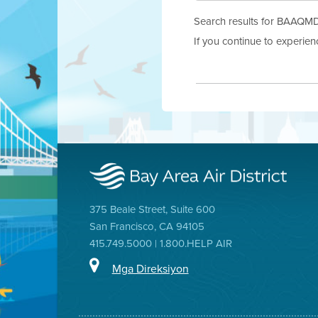
Search results for BAAQMD.g
If you continue to experie
375 Beale Street, Suite 600
San Francisco, CA 94105
415.749.5000 | 1.800.HELP AIR
Mga Direksiyon