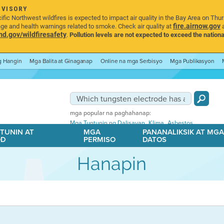
DVISORY
ic Northwest wildfires is expected to impact air quality in the Bay Area on Thu
fire.airnow.gov
age and health warnings related to smoke. Check air quality at
a
.gov/wildfiresafety
.
Pollution levels are not expected to exceed the nationa
ng Hangin
Mga Balita at Ginaganap
Online na mga Serbisyo
Mga Publikasyon
mga popular na paghahanap:
,
,
Mga Tuntunin ng Dalisayan
Klima
Asbestos
TUNIN AT
MGA
PANANALIKSIK AT MG
OD
PERMISO
DATOS
Hanapin