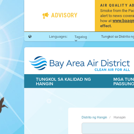
AIR QUALITY A
Smoke from the Pacif
ADVISORY
alert to news cover
www.baaqmd
how at
effect.
Languages:
Tungkol sa Distrito 
Tagalog
TUNGKOL SA KALIDAD NG
MGA TUN
HANGIN
PAGSUN
Distrito ng Hangin
Hanapin