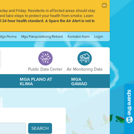
rsday and Friday. Residents in affected areas should stay
nd take steps to protect your health from smoke. Learn
l 24-hour health standard. A Spare the Air Alert is not in
Mga Porma
Mga Pampublikong Rekord
Kontakin Kami
Login
Public Data Center
Air Monitoring Data
A
MGA PLANO AT
MGA
KLIMA
GAWAD