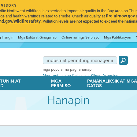
DVISORY
ic Northwest wildfires is expected to impact air quality in the Bay Area on Thu
fire.airnow.gov
age and health warnings related to smoke. Check air quality at
a
.gov/wildfiresafety
.
Pollution levels are not expected to exceed the nationa
ng Hangin
Mga Balita at Ginaganap
Online na mga Serbisyo
Mga Publikasyon
mga popular na paghahanap:
,
,
Mga Tuntunin ng Dalisayan
Klima
Asbestos
TUNIN AT
MGA
PANANALIKSIK AT MG
OD
PERMISO
DATOS
Hanapin