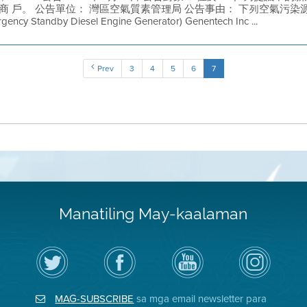
商 戶。 公告單位： 灣區空氣質素管理局 公告事由： 下列空氣污染源的
tandby Diesel Engine Generator) Genentech Inc ...
Prev
3
4
5
6
7
Manatiling May-kaalaman
I-
Bisitahin
Channel
Air
follow
ang
sa
District
ang
Page
YouTube
on
Air
sa
ng
Instagram
District
Facebook
Air
MAG-SUBSCRIBE
sa mga email newsletter para
sa
ng
District