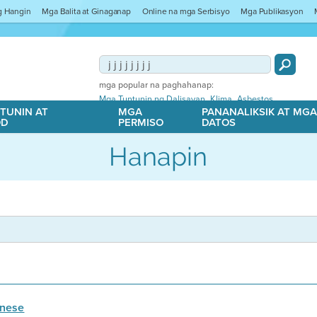
ng Hangin
Mga Balita at Ginaganap
Online na mga Serbisyo
Mga Publikasyon
mga popular na paghahanap:
,
,
Mga Tuntunin ng Dalisayan
Klima
Asbestos
TUNIN AT
MGA
PANANALIKSIK AT MG
OD
PERMISO
DATOS
Hanapin
inese