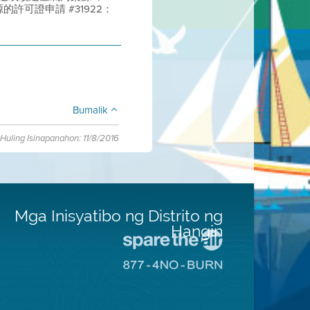
許可證申請 #31922：
Bumalik
Huling Isinapanahon: 11/8/2016
Mga Inisyatibo ng Distrito ng
Hangin
Pumunta
sa
Pumunta
Lugar
sa
na
8774
Iligtas