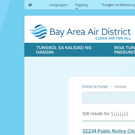
Languages:
Tagalog
Tungkol sa Distrito 
TUNGKOL SA KALIDAD NG
MGA TUN
HANGIN
PAGSUN
Distrito ng Hangin
Hanapin
128 results for 'j j j j j j j j'
32234 Public Notice Ch