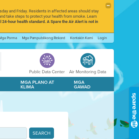
rsday and Friday. Residents in affected areas should stay
nd take steps to protect your health from smoke. Learn
l 24-hour health standard. A Spare the Air Alert is not in
Mga Porma
Mga Pampublikong Rekord
Kontakin Kami
Login
Public Data Center
Air Monitoring Data
A
MGA PLANO AT
MGA
KLIMA
GAWAD