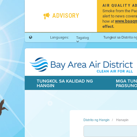
AIR QUALITY A
Smoke from the Pacif
ADVISORY
alert to news cover
www.baaqmd
how at
effect.
Languages:
Tungkol sa Distrito 
Tagalog
TUNGKOL SA KALIDAD NG
MGA TUN
HANGIN
PAGSUN
Distrito ng Hangin
Hanapin