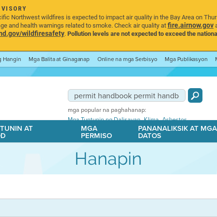
DVISORY
ic Northwest wildfires is expected to impact air quality in the Bay Area on Thu
fire.airnow.gov
age and health warnings related to smoke. Check air quality at
a
.gov/wildfiresafety
.
Pollution levels are not expected to exceed the nationa
ng Hangin
Mga Balita at Ginaganap
Online na mga Serbisyo
Mga Publikasyon
mga popular na paghahanap:
,
,
Mga Tuntunin ng Dalisayan
Klima
Asbestos
TUNIN AT
MGA
PANANALIKSIK AT MG
OD
PERMISO
DATOS
Hanapin