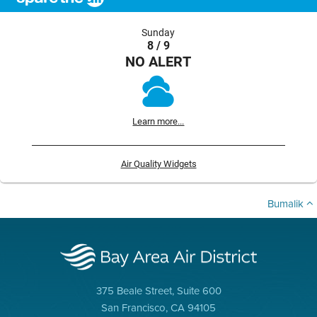
Sunday
8 / 9
NO ALERT
Learn more...
Air Quality Widgets
Bumalik
375 Beale Street, Suite 600
San Francisco, CA 94105