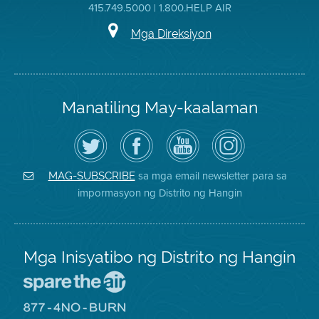
415.749.5000 | 1.800.HELP AIR
Mga Direksiyon
Manatiling May-kaalaman
I-
Bisitahin
Channel
Air
follow
ang
sa
District
ang
Page
YouTube
on
Air
sa
ng
Instagram
District
Facebook
Air
sa mga email newsletter para sa
MAG-SUBSCRIBE
sa
ng
District
impormasyon ng Distrito ng Hangin
Twitter
Distrito
Mga Inisyatibo ng Distrito ng Hangin
Pumunta
sa
Lugar
Pumunta