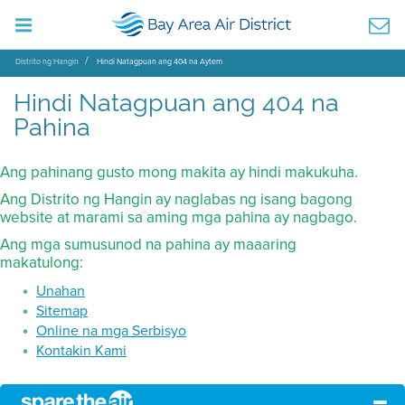
Distrito ng Hangin
Hindi Natagpuan ang 404 na Aytem
Hindi Natagpuan ang 404 na
Pahina
Ang pahinang gusto mong makita ay hindi makukuha.
Ang Distrito ng Hangin ay naglabas ng isang bagong
website at marami sa aming mga pahina ay nagbago.
Ang mga sumusunod na pahina ay maaaring
makatulong:
Unahan
Sitemap
Online na mga Serbisyo
Kontakin Kami