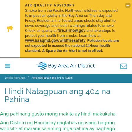
AIR QUALITY ADVISORY
Smoke from the Pacific Northwest wildfires is expected
to impact air quality in the Bay Area on Thursday and
Friday. Residents in affected areas should stay alert to
news coverage and health warnings related to smoke.
fire.airnow.gov
Check air quality at
and take steps to
protect your health from smoke. Learn how at
www.baaqmd.gov/wildfiresafety
.
Pollution levels are
not expected to exceed the national 24-hour health
standard. A Spare the Air Alert is not in effect.
Distrito ng Hangin
Hindi Natagpuan ang 404 na Aytem
Hindi Natagpuan ang 404 na
Pahina
Ang pahinang gusto mong makita ay hindi makukuha.
Ang Distrito ng Hangin ay naglabas ng isang bagong
website at marami sa aming mga pahina ay nagbago.