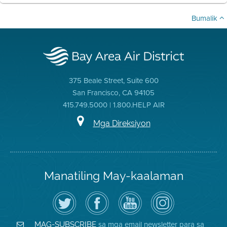
Bumalik
375 Beale Street, Suite 600
San Francisco, CA 94105
415.749.5000 | 1.800.HELP AIR
Mga Direksiyon
Manatiling May-kaalaman
I-
Bisitahin
Channel
Air
follow
ang
sa
District
ang
Page
YouTube
on
Air
sa
ng
Instagram
District
Facebook
Air
sa mga email newsletter para sa
MAG-SUBSCRIBE