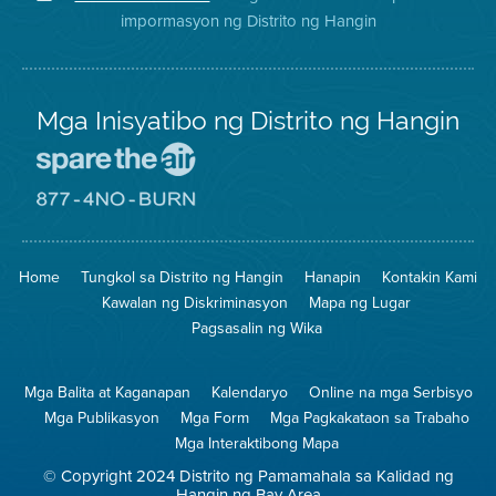
sa
ng
District
impormasyon ng Distrito ng Hangin
Twitter
Distrito
Mga Inisyatibo ng Distrito ng Hangin
Pumunta
sa
Lugar
Pumunta
na
sa
Iligtas
8774
ang
Lugar
Home
Tungkol sa Distrito ng Hangin
Hanapin
Kontakin Kami
Hangin
na
Walang
Kawalan ng Diskriminasyon
Mapa ng Lugar
Pagsunog
Pagsasalin ng Wika
Mga Balita at Kaganapan
Kalendaryo
Online na mga Serbisyo
Mga Publikasyon
Mga Form
Mga Pagkakataon sa Trabaho
Mga Interaktibong Mapa
© Copyright 2024 Distrito ng Pamamahala sa Kalidad ng
Hangin ng Bay Area