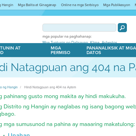
ng Hangin
Mga Balita at Ginaganap
Online na mga Serbisyo
Mga Publikasyon
mga popular na paghahanap:
,
,
Mga Tuntunin ng Dalisayan
Klima
Asbestos
TUNIN AT
MGA
PANANALIKSIK AT MG
OD
PERMISO
DATOS
di Natagpuan ang 404 na P
ito ng Hangin
Hindi Natagpuan ang 404 na Aytem
g pahinang gusto mong makita ay hindi makukuha.
 Distrito ng Hangin ay naglabas ng isang bagong web
gbago.
g mga sumusunod na pahina ay maaaring makatulong:
Unahan