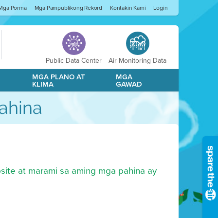
Mga Porma
Mga Pampublikong Rekord
Kontakin Kami
Login
Public Data Center
Air Monitoring Data
A
MGA PLANO AT
MGA
KLIMA
GAWAD
ahina
site at marami sa aming mga pahina ay