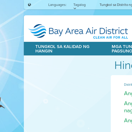
Languages:
Tagalog
Tungkol sa Distrito 
TUNGKOL SA KALIDAD NG
MGA TUN
HANGIN
PAGSUN
Hin
Distr
An
Ang
na
An