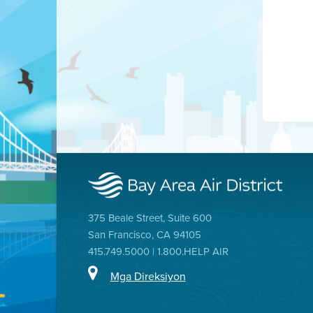
375 Beale Street, Suite 600
San Francisco, CA 94105
415.749.5000 | 1.800.HELP AIR
Mga Direksiyon