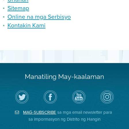
Sitemap
Online na mga Serbisyo
Kontakin Kami
Manatiling May-kaalaman
I-
Bisitahin
Channel
Air
follow
ang
sa
District
ang
Page
YouTube
on
Air
sa
ng
Instagram
District
Facebook
Air
MAG-SUBSCRIBE
sa mga email newsletter para
sa
ng
District
Twitter
Distrito
sa impormasyon ng Distrito ng Hangin