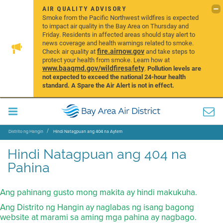
AIR QUALITY ADVISORY
Smoke from the Pacific Northwest wildfires is expected
to impact air quality in the Bay Area on Thursday and
Friday. Residents in affected areas should stay alert to
news coverage and health warnings related to smoke.
fire.airnow.gov
Check air quality at
and take steps to
protect your health from smoke. Learn how at
www.baaqmd.gov/wildfiresafety
.
Pollution levels are
not expected to exceed the national 24-hour health
standard. A Spare the Air Alert is not in effect.
Distrito ng Hangin
Hindi Natagpuan ang 404 na Aytem
Hindi Natagpuan ang 404 na
Pahina
Ang pahinang gusto mong makita ay hindi makukuha.
Ang Distrito ng Hangin ay naglabas ng isang bagong
website at marami sa aming mga pahina ay nagbago.