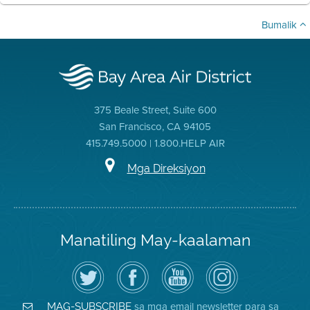
Bumalik
375 Beale Street, Suite 600
San Francisco, CA 94105
415.749.5000 | 1.800.HELP AIR
Mga Direksiyon
Manatiling May-kaalaman
I-
Bisitahin
Channel
Air
follow
ang
sa
District
ang
Page
YouTube
on
Air
sa
ng
Instagram
District
Facebook
Air
sa mga email newsletter para sa
MAG-SUBSCRIBE