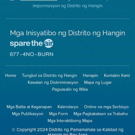
sa
ng
District
impormasyon ng Distrito ng Hangin
Twitter
Distrito
Mga Inisyatibo ng Distrito ng Hangin
Pumunta
sa
Lugar
Pumunta
na
sa
Iligtas
8774
ang
Lugar
Home
Tungkol sa Distrito ng Hangin
Hanapin
Kontakin Kami
Hangin
na
Walang
Kawalan ng Diskriminasyon
Mapa ng Lugar
Pagsunog
Pagsasalin ng Wika
Mga Balita at Kaganapan
Kalendaryo
Online na mga Serbisyo
Mga Publikasyon
Mga Form
Mga Pagkakataon sa Trabaho
Mga Interaktibong Mapa
© Copyright 2024 Distrito ng Pamamahala sa Kalidad ng
Hangin ng Bay Area