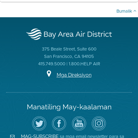
Bumalik
375 Beale Street, Suite 600
San Francisco, CA 94105
415.749.5000 | 1.800.HELP AIR
Mga Direksiyon
Manatiling May-kaalaman
I-
Bisitahin
Channel
Air
follow
ang
sa
District
ang
Page
YouTube
on
Air
sa
ng
Instagram
District
Facebook
Air
sa mga email newsletter para sa
MAG-SUBSCRIBE