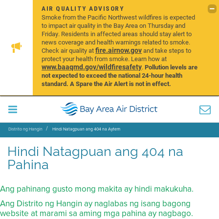
AIR QUALITY ADVISORY
Smoke from the Pacific Northwest wildfires is expected
to impact air quality in the Bay Area on Thursday and
Friday. Residents in affected areas should stay alert to
news coverage and health warnings related to smoke.
fire.airnow.gov
Check air quality at
and take steps to
protect your health from smoke. Learn how at
www.baaqmd.gov/wildfiresafety
.
Pollution levels are
not expected to exceed the national 24-hour health
standard. A Spare the Air Alert is not in effect.
Distrito ng Hangin
Hindi Natagpuan ang 404 na Aytem
Hindi Natagpuan ang 404 na
Pahina
Ang pahinang gusto mong makita ay hindi makukuha.
Ang Distrito ng Hangin ay naglabas ng isang bagong
website at marami sa aming mga pahina ay nagbago.