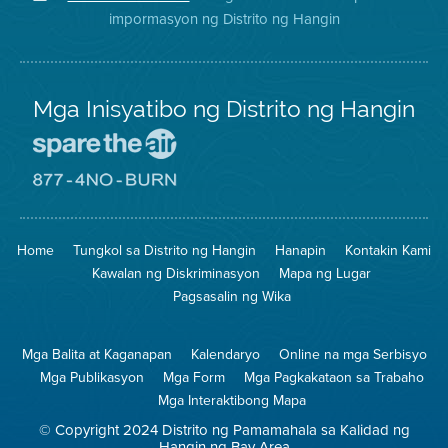
sa
ng
District
impormasyon ng Distrito ng Hangin
Twitter
Distrito
Mga Inisyatibo ng Distrito ng Hangin
Pumunta
sa
Lugar
Pumunta
na
sa
Iligtas
8774
ang
Lugar
Home
Tungkol sa Distrito ng Hangin
Hanapin
Kontakin Kami
Hangin
na
Walang
Kawalan ng Diskriminasyon
Mapa ng Lugar
Pagsunog
Pagsasalin ng Wika
Mga Balita at Kaganapan
Kalendaryo
Online na mga Serbisyo
Mga Publikasyon
Mga Form
Mga Pagkakataon sa Trabaho
Mga Interaktibong Mapa
© Copyright 2024 Distrito ng Pamamahala sa Kalidad ng
Hangin ng Bay Area