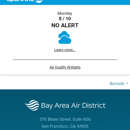
Monday
8 / 10
NO ALERT
Learn more...
Air Quality Widgets
Bumalik
375 Beale Street, Suite 600
San Francisco, CA 94105