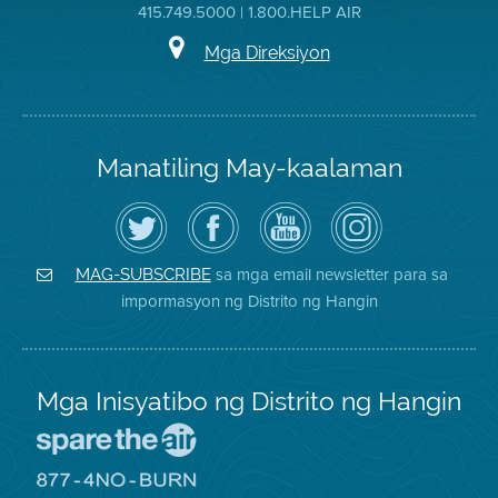
415.749.5000 | 1.800.HELP AIR
Mga Direksiyon
Manatiling May-kaalaman
I-
Bisitahin
Channel
Air
follow
ang
sa
District
ang
Page
YouTube
on
Air
sa
ng
Instagram
District
Facebook
Air
sa mga email newsletter para sa
MAG-SUBSCRIBE
sa
ng
District
impormasyon ng Distrito ng Hangin
Twitter
Distrito
Mga Inisyatibo ng Distrito ng Hangin
Pumunta
sa
Lugar
Pumunta