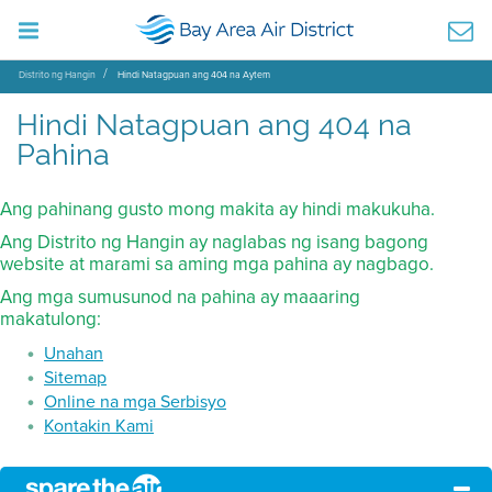
Distrito ng Hangin
Hindi Natagpuan ang 404 na Aytem
Hindi Natagpuan ang 404 na
Pahina
Ang pahinang gusto mong makita ay hindi makukuha.
Ang Distrito ng Hangin ay naglabas ng isang bagong
website at marami sa aming mga pahina ay nagbago.
Ang mga sumusunod na pahina ay maaaring
makatulong:
Unahan
Sitemap
Online na mga Serbisyo
Kontakin Kami