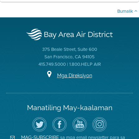
Bumalik
375 Beale Street, Suite 600
San Francisco, CA 94105
415.749.5000 | 1.800.HELP AIR
Mga Direksiyon
Manatiling May-kaalaman
I-
Bisitahin
Channel
Air
follow
ang
sa
District
ang
Page
YouTube
on
Air
sa
ng
Instagram
District
Facebook
Air
sa mga email newsletter para sa
MAG-SUBSCRIBE