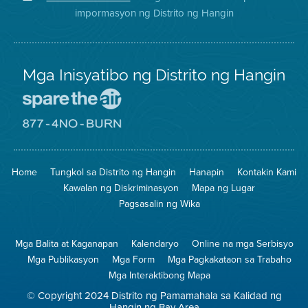
sa
ng
District
impormasyon ng Distrito ng Hangin
Twitter
Distrito
Mga Inisyatibo ng Distrito ng Hangin
Pumunta
sa
Lugar
Pumunta
na
sa
Iligtas
8774
ang
Lugar
Home
Tungkol sa Distrito ng Hangin
Hanapin
Kontakin Kami
Hangin
na
Walang
Kawalan ng Diskriminasyon
Mapa ng Lugar
Pagsunog
Pagsasalin ng Wika
Mga Balita at Kaganapan
Kalendaryo
Online na mga Serbisyo
Mga Publikasyon
Mga Form
Mga Pagkakataon sa Trabaho
Mga Interaktibong Mapa
© Copyright 2024 Distrito ng Pamamahala sa Kalidad ng
Hangin ng Bay Area