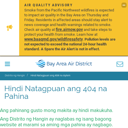
AIR QUALITY ADVISORY
Smoke from the Pacific Northwest wildfires is expected
to impact air quality in the Bay Area on Thursday and
Friday. Residents in affected areas should stay alert to
news coverage and health warnings related to smoke.
fire.airnow.gov
Check air quality at
and take steps to
protect your health from smoke. Learn how at
www.baaqmd.gov/wildfiresafety
.
Pollution levels are
not expected to exceed the national 24-hour health
standard. A Spare the Air Alert is not in effect.
Distrito ng Hangin
Hindi Natagpuan ang 404 na Aytem
Hindi Natagpuan ang 404 na
Pahina
Ang pahinang gusto mong makita ay hindi makukuha.
Ang Distrito ng Hangin ay naglabas ng isang bagong
website at marami sa aming mga pahina ay nagbago.