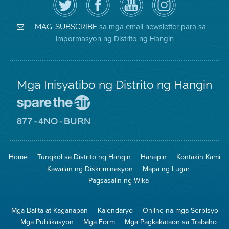
follow
ang
sa
District
ang
Page
YouTube
on
Air
sa
ng
Instagram
District
Facebook
Air
sa mga email newsletter para sa
MAG-SUBSCRIBE
sa
ng
District
impormasyon ng Distrito ng Hangin
Twitter
Distrito
Mga Inisyatibo ng Distrito ng Hangin
Pumunta
sa
Lugar
Pumunta
na
sa
Iligtas
8774
ang
Lugar
Home
Tungkol sa Distrito ng Hangin
Hanapin
Kontakin Kami
Hangin
na
Walang
Kawalan ng Diskriminasyon
Mapa ng Lugar
Pagsunog
Pagsasalin ng Wika
Mga Balita at Kaganapan
Kalendaryo
Online na mga Serbisyo
Mga Publikasyon
Mga Form
Mga Pagkakataon sa Trabaho