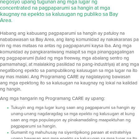
negosyo upang tugunan ang mga lugar ng
concentrated na pagpaparumi sa hangin at mga
kaugnay na epekto sa kalusugan ng publiko sa Bay
Area.
Habang ang kabuuang pagpaparumi sa hangin ay patuloy na
nababawasan sa Bay Area, ang ilang komunidad ay nakakaranas pa
rin ng mas mataas na antas ng pagpaparumi kaysa iba. Ang mga
komunidad ay pangkaraniwang malapit sa mga pinanggagalingan
ng pagpaparumi (tulad ng mga freeway, mga abalang sentro ng
pamamahagi, at malalaking pasilidad na pang-industriya) at ang mga
negatibong epekto sa pampublikong kalusugan sa mga lugar na ito
ay mas malaki. Ang Programang CARE
ay naglalayong bawasan
ang mga epektong ito sa kalusugan na kaugnay ng lokal na kalidad
ng hangin.
Ang mga hangarin ng Programang CARE
ay upang:
Tukuyin ang mga lugar kung saan ang pagpaparumi sa hangin ay
unang-unang nagdaragdag sa mga epekto ng kalusugan at kung
saan ang mga populasyon ay pinakamadaling maapektuhan ng
pagpaparumi sa hangin.
Gumamit ng mahuhusay na siyentipikong paraan at estratehiya
upang bawasan ang mga epekto sa kalusugan sa mga lugar na ito.