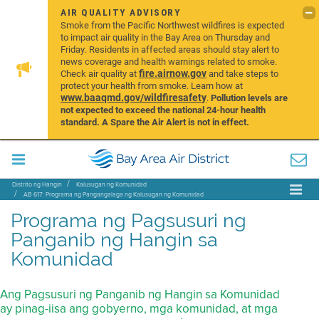
AIR QUALITY ADVISORY
Smoke from the Pacific Northwest wildfires is expected
to impact air quality in the Bay Area on Thursday and
Friday. Residents in affected areas should stay alert to
news coverage and health warnings related to smoke.
fire.airnow.gov
Check air quality at
and take steps to
protect your health from smoke. Learn how at
www.baaqmd.gov/wildfiresafety
.
Pollution levels are
not expected to exceed the national 24-hour health
standard. A Spare the Air Alert is not in effect.
Distrito ng Hangin
Kalusugan ng Komunidad
AB 617: Programa ng Pangangalaga ng Kalusugan ng Komunidad
Programa ng Pagsusuri ng Panganib ng Hangin sa Komunidad (CARE)
Programa ng Pagsusuri ng
Panganib ng Hangin sa
Komunidad
Ang Pagsusuri ng Panganib ng Hangin sa Komunidad
ay pinag-iisa ang gobyerno, mga komunidad, at mga