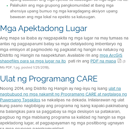
Palahukin ang mga grupong pangkomunidad at ibang mga
ahensiya upang bumuo ng mga karagdagang aksiyon upang
bawasan ang mga lokal na epekto sa kalusugan.
Mga Apektadong Lugar
Ang mapa sa ibaba ay nagpapakita ng mga lugar na may tumaas na
antas ng pagpaparumi batay sa mga detalyadong imbentaryo ng
mga emisyon at pagmodelo ng pagkalat ng hangin na natukoy ng
Distrito ng Hangin na naapektuhan. Available rin ang
mga ArcGIS
shapefiles para sa mga lugar na ito
pati rin ang
PDF na mapa
(3
.
Mb PDF, 1 pg, posted 1/25/2018)
Ulat ng Programang CARE
Noong 2014, ang Distrito ng Hangin ay nag-isyu ng isang
ulat na
nagbubuod ng mga nakamit ng Programang CARE at nagtalaga ng
Puwersang Tagakilos
sa nakalipas na dekada. Inilalarawan ng ulat
kung paano nagbibigay ang programa ng isang kapaki-pakinabang
na balangkas para sa paggabay sa mga desisyon sa patakaran,
pagbuo ng mga mabisang programa sa kalidad ng hangin sa mga
apektadong lugar, at pagpapayaman ng mga positibong ugnayan
sa mga grupong pangkomunidad.