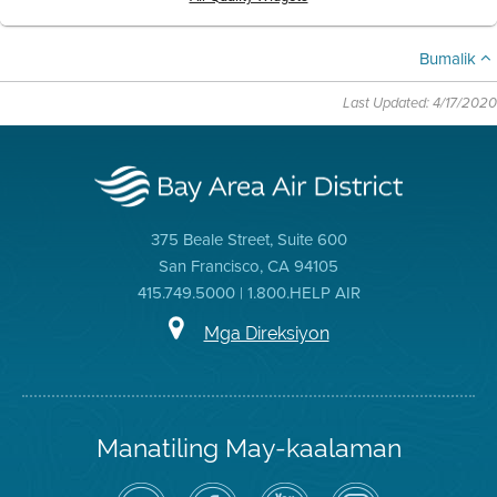
Bumalik
Last Updated: 4/17/2020
375 Beale Street, Suite 600
San Francisco, CA 94105
415.749.5000 | 1.800.HELP AIR
Mga Direksiyon
Manatiling May-kaalaman
I-
Bisitahin
Channel
Air