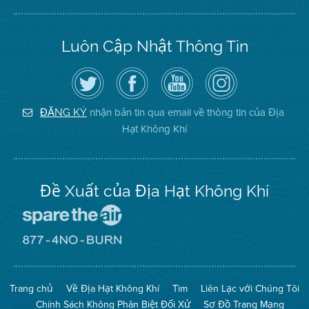
Luôn Cập Nhật Thông Tin
Hãy
Truy
Kênh
Air
theo
cập
YouTube
District
dõi
Trang
của
on
Địa
Facebook
Địa
Instagram
Hạt
của
Hạt
nhận bản tin qua email về thông tin của Địa
ĐĂNG KÝ
Không
Địa
Không
Hạt Không Khí
Khí
Hạt
Khí
trên
Twitter
Đề Xuất của Địa Hạt Không Khí
Đến
Trang
Mạng
Đến
Spare
Trang
The
Mạng
Air
8774
Trang chủ
Về Địa Hạt Không Khí
Tìm
Liên Lạc với Chúng Tôi
(Bảo
No
Toàn
Burn
Chính Sách Không Phân Biệt Đối Xử
Sơ Đồ Trang Mạng
Không
(Không