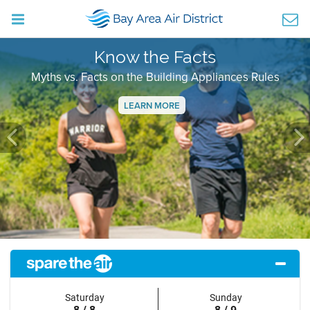
Know the Facts
Myths vs. Facts on the Building Appliances Rules
LEARN MORE
Previous
Ne
Saturday
Sunday