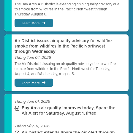
The Bay Area Air District is extending an air quality advisory due
to smoke from wildfires in the Pacific Northwest through
Thursday, August 6.
Learn More
Air District issues air quality advisory for wildfire
smoke from wildfires in the Pacific Northwest
through Wednesday
Tháng Tám 04, 2026
The Air District is issuing an air quality advisory due to wildfire
smoke from wildfires in the Pacific Northwest for Tuesday,
August 4, and Wednesday, August 5.
Learn More
Tháng Tám 01, 2026
Bay Area air quality improves today, Spare the
Air Alert for Saturday, August 1, lifted
Tháng Bảy 31, 2026
Air District extends Spare the Air Alert through