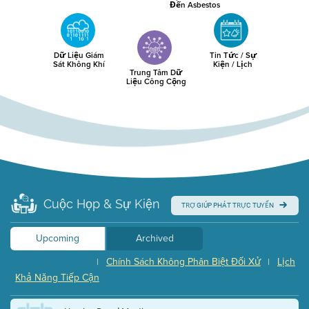
Đến Asbestos
Dữ Liệu Giám
Tin Tức / Sự
Sát Không Khí
Kiện / Lịch
Trung Tâm Dữ
Liệu Công Cộng
Cuộc Họp & Sự Kiện
TRỢ GIÚP PHÁT TRỰC TUYẾN
Upcoming
Archived
Chính Sách Không Phân Biệt Đối Xử
Lịch
|
|
Khả Năng Tiếp Cận