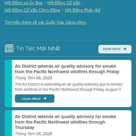
Hội Đồng và Ủy Ban
Hội Đồng Cố Vấn
|
|
Presentation (Part 3 of 3)
(168 Kb PDF , 3 pgs )
Hội Đồng Cố Vấn Cộng Đồng
Hội Đồng Phân Xử
|
Meeting Details
Tìm hiểu thêm về các Cuộc họp Công cộng
Submit a comment
Video link(s) will be active 5 minutes before meeting
time.
Tin Tức
Mới Nhất
MORE NEWS
Watch for real-time closed captioning with agenda
Learn more
Air District extends air quality advisory for smoke
from the Pacific Northwest wildfires through Friday
Tháng Tám 06, 2026
The Air District is extending an air quality advisory due to smoke
from wildfires in the Pacific Northwest through Friday, August 7.
Learn More
Air District extends air quality advisory for smoke
from the Pacific Northwest wildfires through
Thursday
Tháng Tám 05, 2026