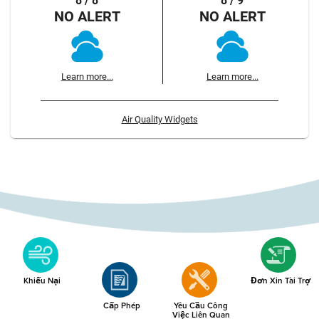
8 / 8
8 / 9
NO ALERT
NO ALERT
Learn more...
Learn more...
Air Quality Widgets
Khiếu Nại
Đơn Xin Tài Trợ
Cấp Phép
Yêu Cầu Công
Việc Liên Quan