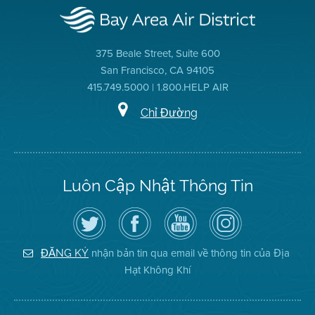
375 Beale Street, Suite 600
San Francisco, CA 94105
415.749.5000 | 1.800.HELP AIR
Chỉ Đường
Luôn Cập Nhật Thông Tin
Hãy
Truy
Kênh
Air
theo
cập
YouTube
District
dõi
Trang
của
on
Địa
Facebook
Địa
Instagram
Hạt
của
Hạt
nhận bản tin qua email về thông tin của Địa
ĐĂNG KÝ
Không
Địa
Không
Hạt Không Khí
Khí
Hạt
Khí
trên
Twitter