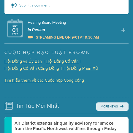
Submit a comment
Hearing Board Meeting
SEP
01
In Person
2026
STREAMING LIVE ON 9/01 AT 9:30 AM
Presentation (Part 1 of 3)
(5 Mb PDF , 87 pgs )
CUỘC HỌP ĐẠO LUẬT BROWN
Presentation (Part 2 of 3)
(121 Kb PDF , 2 pgs )
Hội Đồng và Ủy Ban
Hội Đồng Cố Vấn
|
|
Presentation (Part 3 of 3)
(168 Kb PDF , 3 pgs )
Hội Đồng Cố Vấn Cộng Đồng
Hội Đồng Phân Xử
|
Meeting Details
Tìm hiểu thêm về các Cuộc họp Công cộng
Submit a comment
Video link(s) will be active 5 minutes before meeting
time.
Tin Tức
Mới Nhất
MORE NEWS
Watch for real-time closed captioning with agenda
Learn more
Air District extends air quality advisory for smoke
from the Pacific Northwest wildfires through Friday