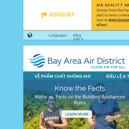
AIR QUALITY A
Smoke from the Pacif
ADVISORY
alert to news cover
www.baaqmd
how at
effect.
Languages:
tiếng
Việt
VỀ PHẨM CHẤT KHÔNG KHÍ
ĐIỀU LỆ &
Know the Facts
Myths vs. Facts on the Building Appliances
Rules
LEARN MORE
Previous