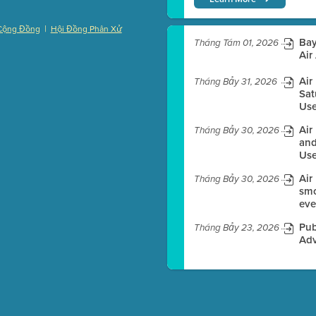
|
Cộng Đồng
Hội Đồng Phân Xử
Bay
)
Tháng Tám 01, 2026
Air
Air
Tháng Bảy 31, 2026
Sat
Use
es before meeting time.
Air
Tháng Bảy 30, 2026
ioning with agenda
and
e
Use
Air
Tháng Bảy 30, 2026
smo
eve
Pub
Tháng Bảy 23, 2026
Adv