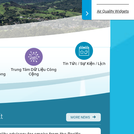
Air Quality Widgets
Tin Tức / Sự Kiện / Lịch
Trung Tâm Dữ Liệu Công
ông
Cộng
t
MORE NEWS
uality advisory for smoke from the Pacific