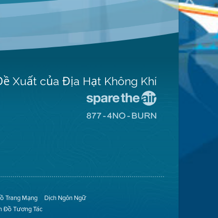
Đề Xuất của Địa Hạt Không Khí
Đến
Trang
Đến
Mạng
Trang
Spare
Mạng
The
8774
Air
No
(Bảo
Burn
Toàn
(Không
Không
Đốt)
Khí)
ồ Trang Mạng
Dịch Ngôn Ngữ
n Đồ Tương Tác