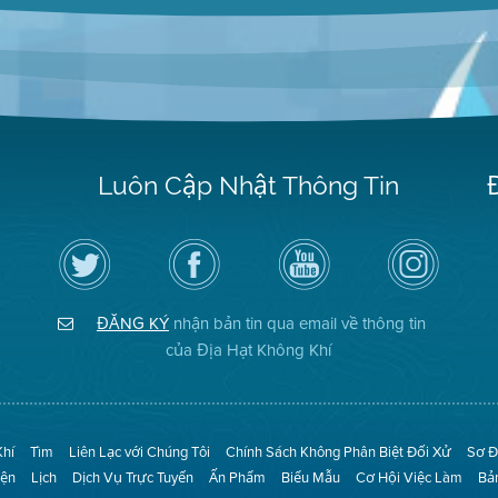
Luôn Cập Nhật Thông Tin
Hãy
Truy
Kênh
Air
theo
cập
YouTube
District
dõi
Trang
của
on
Địa
Facebook
Địa
Instagram
Hạt
của
Hạt
ĐĂNG KÝ
nhận bản tin qua email về thông tin
Không
Địa
Không
Khí
Hạt
Khí
của Địa Hạt Không Khí
trên
Twitter
Khí
Tìm
Liên Lạc với Chúng Tôi
Chính Sách Không Phân Biệt Đối Xử
Sơ Đ
iện
Lịch
Dịch Vụ Trực Tuyến
Ấn Phẩm
Biểu Mẫu
Cơ Hội Việc Làm
Bả