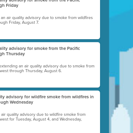
gh Friday
g an air quality advisory due to smoke from wildfires
ough Friday, August 7.
uality advisory for smoke from the Pacific
ugh Thursday
 extending an air quality advisory due to smoke from
thwest through Thursday, August 6.
lity advisory for wildfire smoke from wildfires in
hrough Wednesday
n air quality advisory due to wildfire smoke from
rthwest for Tuesday, August 4, and Wednesday,