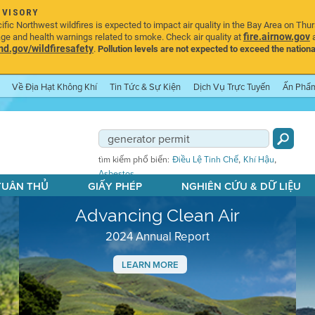
DVISORY
ic Northwest wildfires is expected to impact air quality in the Bay Area on Thu
fire.airnow.gov
age and health warnings related to smoke. Check air quality at
a
.gov/wildfiresafety
.
Pollution levels are not expected to exceed the nationa
Về Địa Hạt Không Khí
Tin Tức & Sự Kiện
Dịch Vụ Trực Tuyến
Ấn Phẩ
,
,
tìm kiếm phổ biến:
Điều Lệ Tinh Chế
Khí Hậu
Asbestos
 TUÂN THỦ
GIẤY PHÉP
NGHIÊN CỨU & DỮ LIỆU
Advancing Clean Air
2024 Annual Report
LEARN MORE