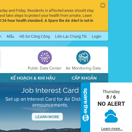
rsday and Friday. Residents in affected areas should stay
nd take steps to protect your health from smoke. Learn
l 24-hour health standard. A Spare the Air Alert is not in
m
Mẫu
Hồ Sơ Công Cộng
Liên Lạc Chúng Tôi
Login
Public Data Center
Air Monitoring Data
KẾ HOẠCH & KHÍ HẬU
CẤP KHOẢN
Job Interest Card
Thursday
8 / 6
Set up an Interest Card for Air District job
NO ALERT
announcements.
LEARN MORE
Next
Learn more...