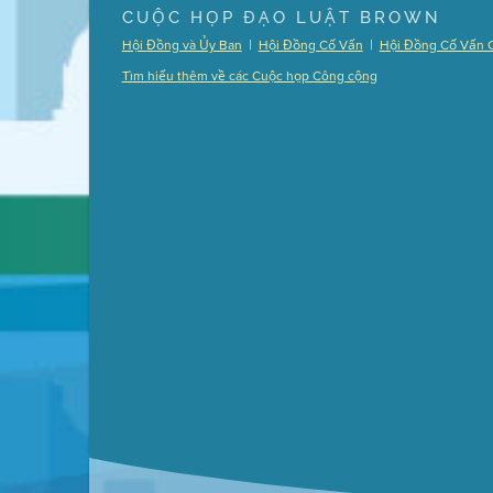
Presentation (Part 1 of 3)
(5 Mb PDF , 87 pgs )
CUỘC HỌP ĐẠO LUẬT BROWN
Presentation (Part 2 of 3)
(121 Kb PDF , 2 pgs )
|
|
Hội Đồng và Ủy Ban
Hội Đồng Cố Vấn
Hội Đồng Cố Vấn 
Presentation (Part 3 of 3)
(168 Kb PDF , 3 pgs 
Tìm hiểu thêm về các Cuộc họp Công cộng
Meeting Details
Submit a comment
Video link(s) will be active 5 minut
Watch for real-time closed capt
Learn mor