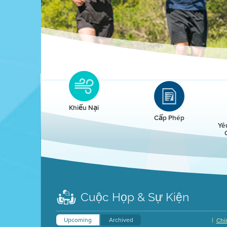
Clean HEET
Clean HEET helps homeowners remove and/o
replace wood-burning devices with electric
Khiếu Nại
heat pumps.
Cấp Phép
Yê
LEARN MORE
Cuộc Họp & Sự Kiện
Upcoming
Archived
|
Chí