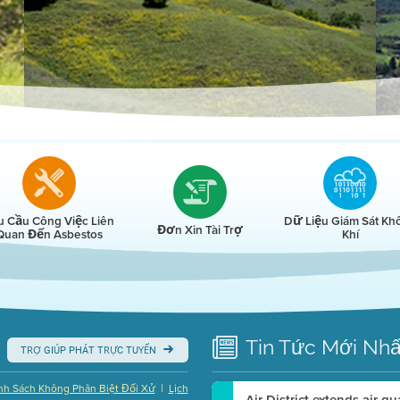
r
u Cầu Công Việc Liên
Dữ Liệu Giám Sát Kh
Đơn Xin Tài Trợ
Quan Đến Asbestos
Khí
Tin Tức
Mới Nhấ
TRỢ GIÚP PHÁT TRỰC TUYẾN
|
nh Sách Không Phân Biệt Đối Xử
Lịch
Air District extends air q