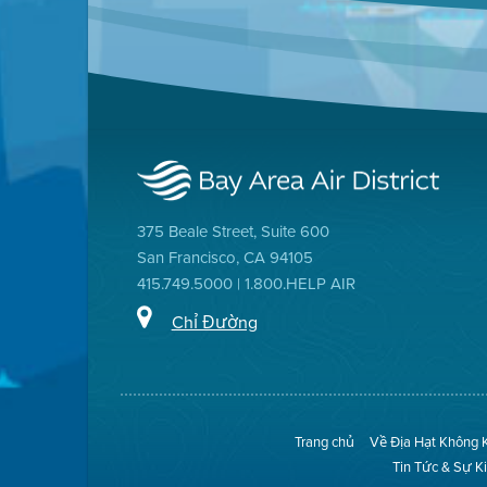
375 Beale Street, Suite 600
San Francisco, CA 94105
415.749.5000 | 1.800.HELP AIR
Chỉ Đường
Trang chủ
Về Địa Hạt Không 
Tin Tức & Sự K