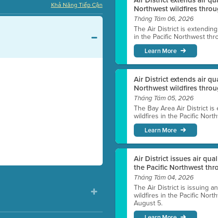
Khả Năng Tiếp Cận
Northwest wildfires throu
Tháng Tám 06, 2026
The Air District is extendin
in the Pacific Northwest thr
Learn More
Air District extends air q
Northwest wildfires thro
Tháng Tám 05, 2026
The Bay Area Air District is
wildfires in the Pacific Nor
Learn More
Air District issues air qua
the Pacific Northwest t
Tháng Tám 04, 2026
The Air District is issuing a
wildfires in the Pacific No
August 5.
Learn More