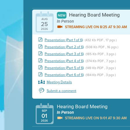
Hearing Board Meeting
NEW
AUG
In Person
25
STREAMING LIVE ON 8/25 AT 9:30 AM
2026
Presentation (Part 1 of 6)
(432 Kb PDF , 17 pgs )
Presentation (Part 2 of 6)
(508 Kb PDF , 16 pgs )
Presentation (Part 3 of 6)
(185 Kb PDF , 3 pgs )
Presentation (Part 4 of 6)
(374 Kb PDF , 7 pgs )
Presentation (Part 5 of 6)
(149 Kb PDF , 3 pgs )
Presentation (Part 6 of 6)
(184 Kb PDF , 3 pgs )
Meeting Details
Submit a comment
Hearing Board Meeting
SEP
In Person
01
STREAMING LIVE ON 9/01 AT 9:30 AM
2026