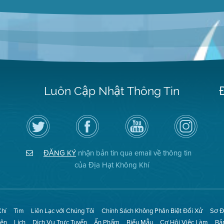
Luôn Cập Nhật Thông Tin
Hãy
Truy
Kênh
Air
theo
cập
YouTube
District
dõi
Trang
của
on
Địa
Facebook
Địa
Instagram
Hạt
của
Hạt
ĐĂNG KÝ
nhận bản tin qua email về thông tin
Không
Địa
Không
Khí
Hạt
Khí
của Địa Hạt Không Khí
trên
Twitter
Khí
Tìm
Liên Lạc với Chúng Tôi
Chính Sách Không Phân Biệt Đối Xử
Sơ Đ
iện
Lịch
Dịch Vụ Trực Tuyến
Ấn Phẩm
Biểu Mẫu
Cơ Hội Việc Làm
Bả