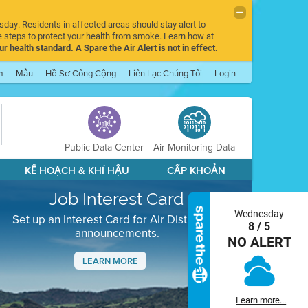
sday. Residents in affected areas should stay alert to
 steps to protect your health from smoke. Learn how at
r health standard. A Spare the Air Alert is not in effect.
m
Mẫu
Hồ Sơ Công Cộng
Liên Lạc Chúng Tôi
Login
Public Data Center
Air Monitoring Data
KẾ HOẠCH & KHÍ HẬU
CẤP KHOẢN
Job Interest Card
Wednesday
Set up an Interest Card for Air District job
8 / 5
announcements.
NO ALERT
LEARN MORE
Next
Learn more...