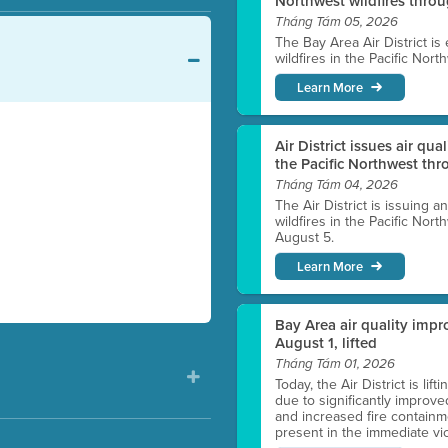
Northwest wildfires thro
Tháng Tám 05, 2026
The Bay Area Air District is
wildfires in the Pacific Nor
Learn More
Air District issues air qua
the Pacific Northwest t
Tháng Tám 04, 2026
The Air District is issuing a
wildfires in the Pacific No
August 5.
Learn More
Bay Area air quality impro
August 1, lifted
Tháng Tám 01, 2026
Today, the Air District is lif
due to significantly improve
and increased fire containmen
present in the immediate vici