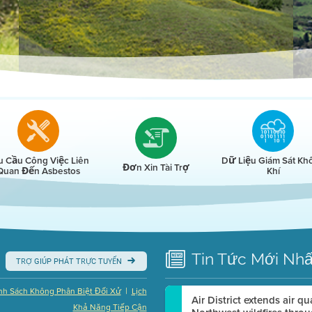
r
u Cầu Công Việc Liên
Dữ Liệu Giám Sát Kh
Đơn Xin Tài Trợ
Quan Đến Asbestos
Khí
Tin Tức
Mới Nhấ
TRỢ GIÚP PHÁT TRỰC TUYẾN
|
nh Sách Không Phân Biệt Đối Xử
Lịch
Air District extends air q
Khả Năng Tiếp Cận