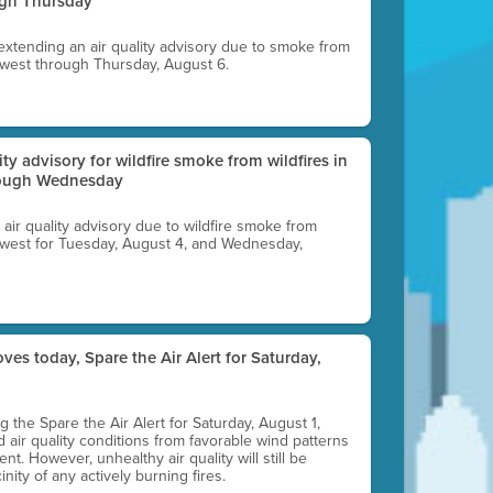
ugh Thursday
 extending an air quality advisory due to smoke from
thwest through Thursday, August 6.
lity advisory for wildfire smoke from wildfires in
hrough Wednesday
n air quality advisory due to wildfire smoke from
rthwest for Tuesday, August 4, and Wednesday,
ves today, Spare the Air Alert for Saturday,
ting the Spare the Air Alert for Saturday, August 1,
d air quality conditions from favorable wind patterns
t. However, unhealthy air quality will still be
nity of any actively burning fires.