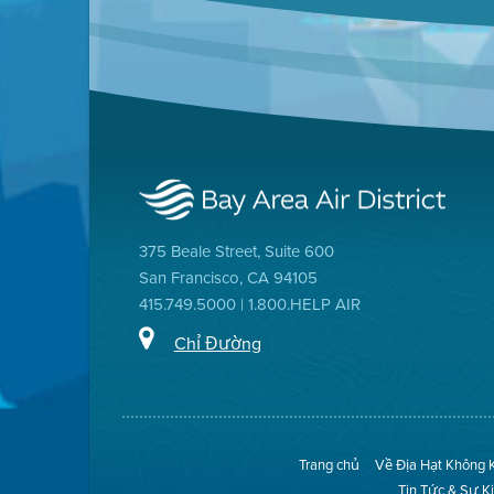
375 Beale Street, Suite 600
San Francisco, CA 94105
415.749.5000 | 1.800.HELP AIR
Chỉ Đường
Trang chủ
Về Địa Hạt Không 
Tin Tức & Sự K