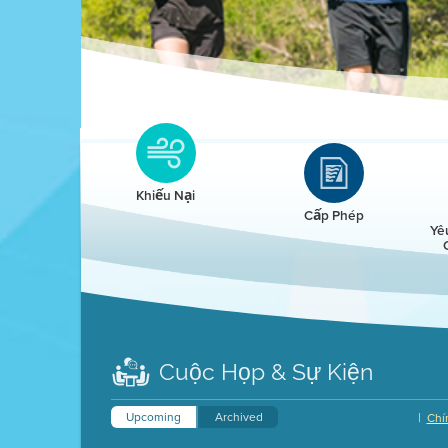
Clean HEET
Clean HEET helps homeowners remove and/o
replace wood-burning devices with electric
Khiếu Nại
heat pumps.
Cấp Phép
Yê
LEARN MORE
Cuộc Họp & Sự Kiện
Upcoming
Archived
|
Chí