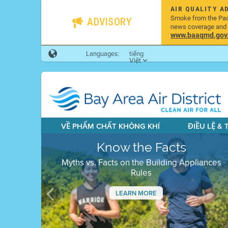
AIR QUALITY A
Smoke from the Pacif
ADVISORY
news coverage and h
www.baaqmd.gov/w
Languages:
tiếng
Việt
VỀ PHẨM CHẤT KHÔNG KHÍ
ĐIỀU LỆ &
Know the Facts
Myths vs. Facts on the Building Appliances
Rules
LEARN MORE
Previous