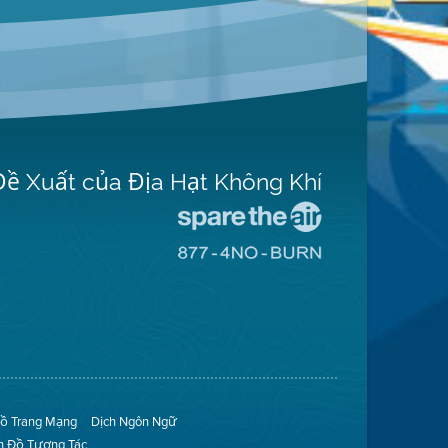
Đề Xuất của Địa Hạt Không Khí
Đến
Trang
Đến
Mạng
Trang
Spare
Mạng
The
8774
Air
No
(Bảo
Burn
Toàn
(Không
Không
Đốt)
Khí)
ồ Trang Mạng
Dịch Ngôn Ngữ
n Đồ Tương Tác