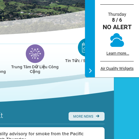
Thursday
8 / 6
NO ALERT
Learn more...
Tin Tức / Sự Kiện / Lịch
Trung Tâm Dữ Liệu Công
Air Quality Widgets
ông
Cộng
t
MORE NEWS
uality advisory for smoke from the Pacific