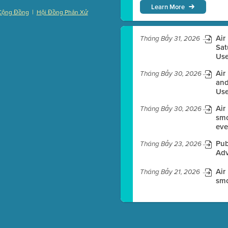
Learn More
|
Cộng Đồng
Hội Đồng Phân Xử
)
Air
Tháng Bảy 31, 2026
Sat
Use
es before meeting time.
Air
Tháng Bảy 30, 2026
and
ioning with agenda
Use
e
Air
Tháng Bảy 30, 2026
smo
eve
Pub
Tháng Bảy 23, 2026
Adv
Air
Tháng Bảy 21, 2026
smo