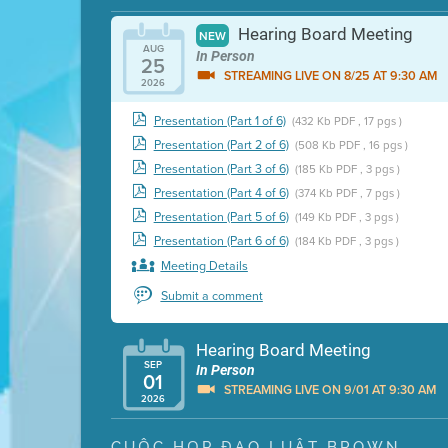
Hearing Board Meeting
NEW
AUG
In Person
25
STREAMING LIVE ON 8/25 AT 9:30 AM
2026
Presentation (Part 1 of 6)
(432 Kb PDF , 17 pgs )
Presentation (Part 2 of 6)
(508 Kb PDF , 16 pgs )
Presentation (Part 3 of 6)
(185 Kb PDF , 3 pgs )
Presentation (Part 4 of 6)
(374 Kb PDF , 7 pgs )
Presentation (Part 5 of 6)
(149 Kb PDF , 3 pgs )
Presentation (Part 6 of 6)
(184 Kb PDF , 3 pgs )
Meeting Details
Submit a comment
Hearing Board Meeting
SEP
In Person
01
STREAMING LIVE ON 9/01 AT 9:30 AM
2026
Presentation (Part 1 of 3)
(5 Mb PDF , 87 pgs )
CUỘC HỌP ĐẠO LUẬT BROWN