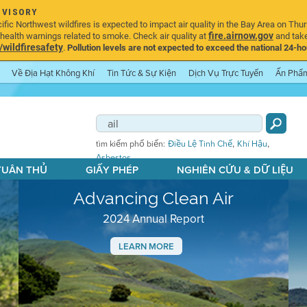
DVISORY
ic Northwest wildfires is expected to impact air quality in the Bay Area on Thur
fire.airnow.gov
ealth warnings related to smoke. Check air quality at
and take
ildfiresafety
.
Pollution levels are not expected to exceed the national 24-hou
Về Địa Hạt Không Khí
Tin Tức & Sự Kiện
Dịch Vụ Trực Tuyến
Ấn Phẩ
,
,
tìm kiếm phổ biến:
Điều Lệ Tinh Chế
Khí Hậu
Asbestos
 TUÂN THỦ
GIẤY PHÉP
NGHIÊN CỨU & DỮ LIỆU
Advancing Clean Air
2024 Annual Report
LEARN MORE