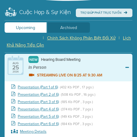
Cuộc Họp & Sự Kiện
TRỢ GIÚP PHÁT TRỰC TUYẾN
Upcoming
Archived
|
Chính Sách Không Phân Biệt Đối Xử
|
Lịch
Khả Năng Tiếp Cận
Hearing Board Meeting
NEW
AUG
25
In Person
2026
STREAMING LIVE ON 8/25 AT 9:30 AM
Presentation (Part 1 of 6)
(432 Kb PDF , 17 pgs )
Presentation (Part 2 of 6)
(508 Kb PDF , 16 pgs )
Presentation (Part 3 of 6)
(185 Kb PDF , 3 pgs )
Presentation (Part 4 of 6)
(374 Kb PDF , 7 pgs )
Presentation (Part 5 of 6)
(149 Kb PDF , 3 pgs )
Presentation (Part 6 of 6)
(184 Kb PDF , 3 pgs )
Meeting Details