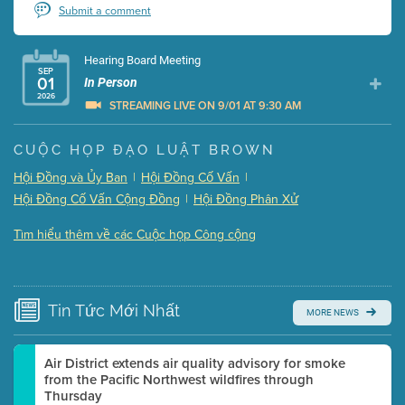
Submit a comment
Hearing Board Meeting
SEP
01
In Person
2026
STREAMING LIVE ON 9/01 AT 9:30 AM
Presentation (Part 1 of 3)
(5 Mb PDF , 87 pgs )
CUỘC HỌP ĐẠO LUẬT BROWN
Presentation (Part 2 of 3)
(121 Kb PDF , 2 pgs )
Hội Đồng và Ủy Ban
|
Hội Đồng Cố Vấn
|
Presentation (Part 3 of 3)
(168 Kb PDF , 3 pgs )
Hội Đồng Cố Vấn Cộng Đồng
|
Hội Đồng Phân Xử
Meeting Details
Tìm hiểu thêm về các Cuộc họp Công cộng
Submit a comment
Video link(s) will be active 5 minutes before meeting
time.
Tin Tức
Mới Nhất
MORE NEWS
Watch for real-time closed captioning with agenda
Learn more
Air District extends air quality advisory for smoke
from the Pacific Northwest wildfires through
Thursday