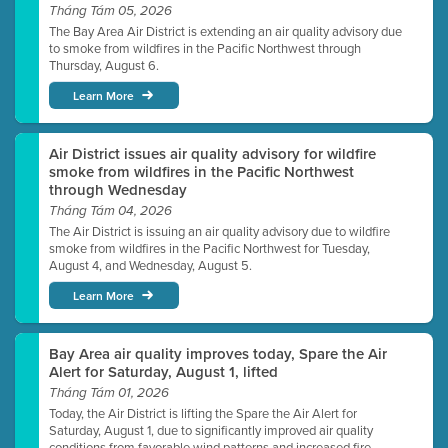
Tháng Tám 05, 2026
The Bay Area Air District is extending an air quality advisory due
to smoke from wildfires in the Pacific Northwest through
Thursday, August 6.
Learn More
Air District issues air quality advisory for wildfire
smoke from wildfires in the Pacific Northwest
through Wednesday
Tháng Tám 04, 2026
The Air District is issuing an air quality advisory due to wildfire
smoke from wildfires in the Pacific Northwest for Tuesday,
August 4, and Wednesday, August 5.
Learn More
Bay Area air quality improves today, Spare the Air
Alert for Saturday, August 1, lifted
Tháng Tám 01, 2026
Today, the Air District is lifting the Spare the Air Alert for
Saturday, August 1, due to significantly improved air quality
conditions from favorable wind patterns and increased fire