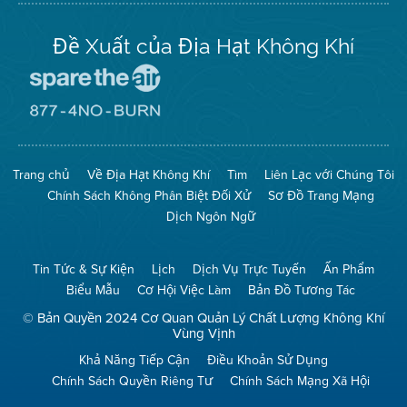
Đề Xuất của Địa Hạt Không Khí
Đến
Trang
Mạng
Đến
Spare
Trang
The
Mạng
Air
8774
Trang chủ
Về Địa Hạt Không Khí
Tìm
Liên Lạc với Chúng Tôi
(Bảo
No
Toàn
Burn
Chính Sách Không Phân Biệt Đối Xử
Sơ Đồ Trang Mạng
Không
(Không
Khí)
Đốt)
Dịch Ngôn Ngữ
Tin Tức & Sự Kiện
Lịch
Dịch Vụ Trực Tuyến
Ấn Phẩm
Biểu Mẫu
Cơ Hội Việc Làm
Bản Đồ Tương Tác
© Bản Quyền 2024 Cơ Quan Quản Lý Chất Lượng Không Khí
Vùng Vịnh
Khả Năng Tiếp Cận
Điều Khoản Sử Dụng
Chính Sách Quyền Riêng Tư
Chính Sách Mạng Xã Hội