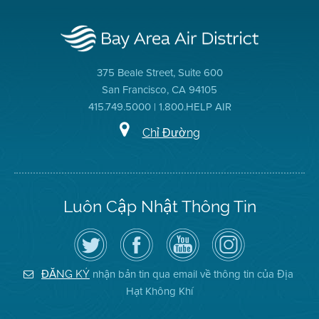
375 Beale Street, Suite 600
San Francisco, CA 94105
415.749.5000 | 1.800.HELP AIR
Chỉ Đường
Luôn Cập Nhật Thông Tin
Hãy
Truy
Kênh
Air
theo
cập
YouTube
District
dõi
Trang
của
on
Địa
Facebook
Địa
Instagram
Hạt
của
Hạt
nhận bản tin qua email về thông tin của Địa
ĐĂNG KÝ
Không
Địa
Không
Hạt Không Khí
Khí
Hạt
Khí
trên
Twitter