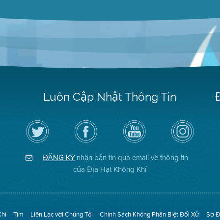
Luôn Cập Nhật Thông Tin
Hãy
Truy
Kênh
Air
theo
cập
YouTube
District
dõi
Trang
của
on
Địa
Facebook
Địa
Instagram
Hạt
của
Hạt
ĐĂNG KÝ
nhận bản tin qua email về thông tin
Không
Địa
Không
Khí
Hạt
Khí
của Địa Hạt Không Khí
trên
Twitter
Khí
Tìm
Liên Lạc với Chúng Tôi
Chính Sách Không Phân Biệt Đối Xử
Sơ Đ