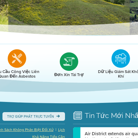
r
u Cầu Công Việc Liên
Dữ Liệu Giám Sát Kh
Đơn Xin Tài Trợ
Quan Đến Asbestos
Khí
Tin Tức
Mới Nhấ
TRỢ GIÚP PHÁT TRỰC TUYẾN
|
nh Sách Không Phân Biệt Đối Xử
Lịch
Air District extends air q
Khả Năng Tiếp Cận