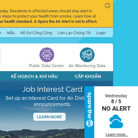
sday. Residents in affected areas should stay alert to
 steps to protect your health from smoke. Learn how at
r health standard. A Spare the Air Alert is not in effect.
m
Mẫu
Hồ Sơ Công Cộng
Liên Lạc Chúng Tôi
Login
Public Data Center
Air Monitoring Data
KẾ HOẠCH & KHÍ HẬU
CẤP KHOẢN
Job Interest Card
Wednesday
Set up an Interest Card for Air District job
8 / 5
announcements.
NO ALERT
LEARN MORE
Next
Learn more...