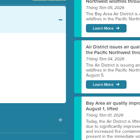
Northwest wildfires thro
Tháng Tám 05, 2026
The Bay Area Air District is
wildfires in the Pacific Nor
Learn More
Air District issues air qua
the Pacific Northwest t
Tháng Tám 04, 2026
The Air District is issuing a
wildfires in the Pacific No
August 5.
Learn More
Bay Area air quality impro
August 1, lifted
Tháng Tám 01, 2026
Today, the Air District is lif
due to significantly improve
and increased fire containmen
present in the immediate vici