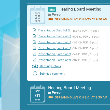
Hearing Board Meeting
NEW
AUG
In Person
25
STREAMING LIVE ON 8/25 AT 9:30 AM
2026
Presentation (Part 1 of 6)
(432 Kb PDF , 17 pgs )
Presentation (Part 2 of 6)
(508 Kb PDF , 16 pgs )
Presentation (Part 3 of 6)
(185 Kb PDF , 3 pgs )
Presentation (Part 4 of 6)
(374 Kb PDF , 7 pgs )
Presentation (Part 5 of 6)
(149 Kb PDF , 3 pgs )
Presentation (Part 6 of 6)
(184 Kb PDF , 3 pgs )
Meeting Details
Submit a comment
Hearing Board Meeting
SEP
In Person
01
STREAMING LIVE ON 9/01 AT 9:30 AM
2026