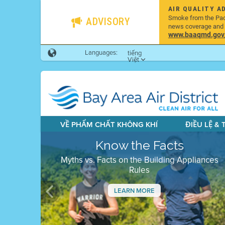
AIR QUALITY A
Smoke from the Pacif
ADVISORY
news coverage and h
www.baaqmd.gov/w
Languages:
tiếng
Việt
VỀ PHẨM CHẤT KHÔNG KHÍ
ĐIỀU LỆ &
Know the Facts
Myths vs. Facts on the Building Appliances
Rules
LEARN MORE
Previous