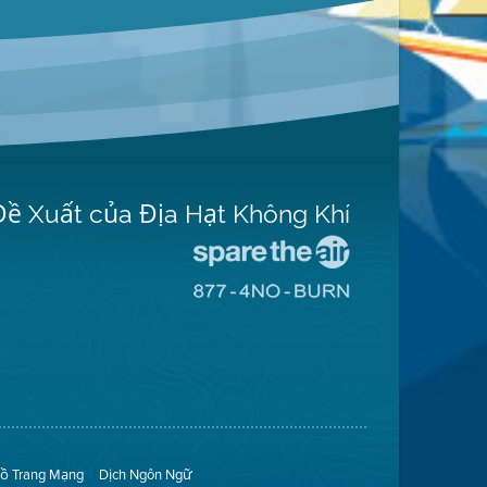
Đề Xuất của Địa Hạt Không Khí
Đến
Trang
Đến
Mạng
Trang
Spare
Mạng
The
8774
Air
No
(Bảo
Burn
Toàn
(Không
Không
Đốt)
Khí)
ồ Trang Mạng
Dịch Ngôn Ngữ