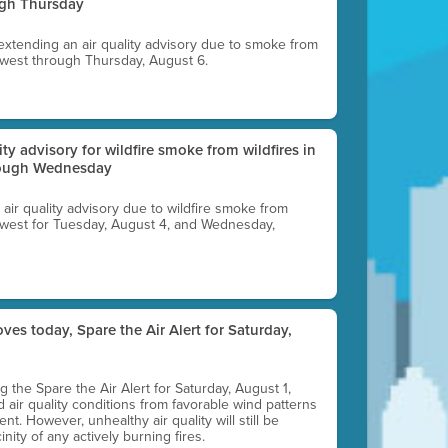
ugh Thursday
 extending an air quality advisory due to smoke from
thwest through Thursday, August 6.
lity advisory for wildfire smoke from wildfires in
hrough Wednesday
n air quality advisory due to wildfire smoke from
rthwest for Tuesday, August 4, and Wednesday,
ves today, Spare the Air Alert for Saturday,
ting the Spare the Air Alert for Saturday, August 1,
d air quality conditions from favorable wind patterns
t. However, unhealthy air quality will still be
nity of any actively burning fires.