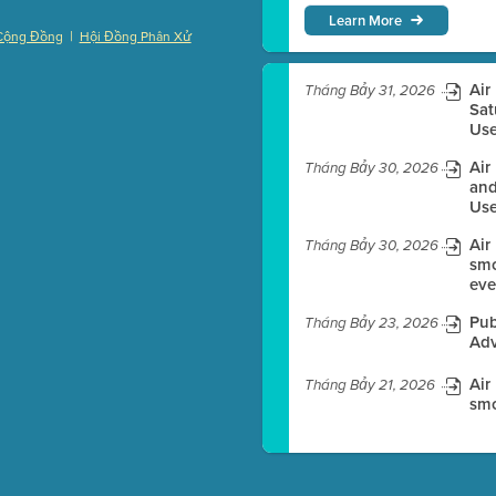
Learn More
|
Cộng Đồng
Hội Đồng Phân Xử
)
Air
Tháng Bảy 31, 2026
Sat
Use
es before meeting time.
Air
Tháng Bảy 30, 2026
and
Use
ioning with agenda
e
Air
Tháng Bảy 30, 2026
smo
eve
Pub
Tháng Bảy 23, 2026
Adv
Air
Tháng Bảy 21, 2026
smo