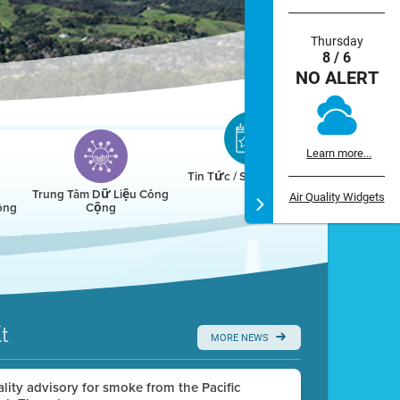
Thursday
8 / 6
NO ALERT
Learn more...
Tin Tức / Sự Kiện / Lịch
Trung Tâm Dữ Liệu Công
Air Quality Widgets
ông
Cộng
t
MORE NEWS
uality advisory for smoke from the Pacific