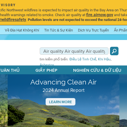
DVISORY
ic Northwest wildfires is expected to impact air quality in the Bay Area on Thur
fire.airnow.gov
ealth warnings related to smoke. Check air quality at
and take
ildfiresafety
.
Pollution levels are not expected to exceed the national 24-hou
Về Địa Hạt Không Khí
Tin Tức & Sự Kiện
Dịch Vụ Trực Tuyến
Ấn Phẩ
,
,
tìm kiếm phổ biến:
Điều Lệ Tinh Chế
Khí Hậu
Asbestos
 TUÂN THỦ
GIẤY PHÉP
NGHIÊN CỨU & DỮ LIỆU
Advancing Clean Air
2024 Annual Report
LEARN MORE