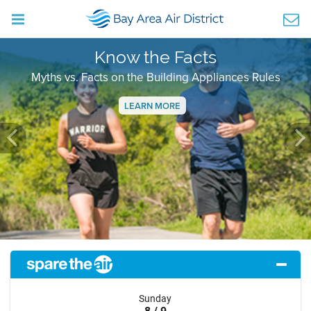
Know the Facts
Myths vs. Facts on the Building Appliances Rules
LEARN MORE
Previous
Ne
Sunday