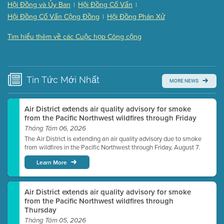
Hội Đồng và Ủy Ban
Hội Đồng Cố Vấn
|
|
Presentation (Part 3 of 3)
(168 Kb PDF , 3 pgs )
Hội Đồng Cố Vấn Cộng Đồng
Hội Đồng Phân Xử
|
Meeting Details
Tìm hiểu thêm về các Cuộc họp Công cộng
Submit a comment
Video link(s) will be active 5 minutes before meeting
time.
Tin Tức
Mới Nhất
MORE NEWS
Watch for real-time closed captioning with agenda
Learn more
Air District extends air quality advisory for smoke
from the Pacific Northwest wildfires through Friday
Tháng Tám 06, 2026
The Air District is extending an air quality advisory due to smoke
from wildfires in the Pacific Northwest through Friday, August 7.
Learn More
Air District extends air quality advisory for smoke
from the Pacific Northwest wildfires through
Thursday
Tháng Tám 05, 2026