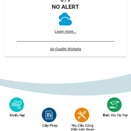
8 / 9
NO ALERT
Learn more...
Air Quality Widgets
Khiếu Nại
Đơn Xin Tài Trợ
Cấp Phép
Yêu Cầu Công
Việc Liên Quan