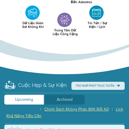
Đến Asbestos
Dữ Liệu Giám
Tin Tức / Sự
Sát Không Khí
Kiện / Lịch
Trung Tâm Dữ
Liệu Công Cộng
Cuộc Họp & Sự Kiện
TRỢ GIÚP PHÁT TRỰC TUYẾN
Upcoming
Archived
Chính Sách Không Phân Biệt Đối Xử
Lịch
|
|
Khả Năng Tiếp Cận