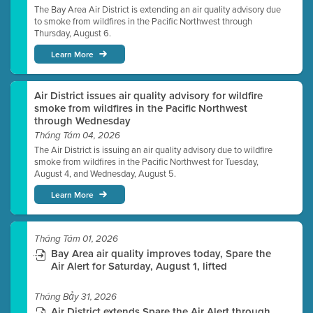
The Bay Area Air District is extending an air quality advisory due
to smoke from wildfires in the Pacific Northwest through
Thursday, August 6.
Learn More
Air District issues air quality advisory for wildfire
smoke from wildfires in the Pacific Northwest
through Wednesday
Tháng Tám 04, 2026
The Air District is issuing an air quality advisory due to wildfire
smoke from wildfires in the Pacific Northwest for Tuesday,
August 4, and Wednesday, August 5.
Learn More
Tháng Tám 01, 2026
Bay Area air quality improves today, Spare the
Air Alert for Saturday, August 1, lifted
Tháng Bảy 31, 2026
Air District extends Spare the Air Alert through