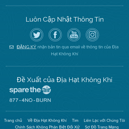
Luôn Cập Nhật Thông Tin
Hãy
Truy
Kênh
Air
theo
cập
YouTube
District
dõi
Trang
của
on
Địa
Facebook
Địa
Instagram
Hạt
của
Hạt
nhận bản tin qua email về thông tin của Địa
ĐĂNG KÝ
Không
Địa
Không
Hạt Không Khí
Khí
Hạt
Khí
trên
Twitter
Đề Xuất của Địa Hạt Không Khí
Đến
Trang
Mạng
Đến
Spare
Trang
The
Mạng
Air
8774
Trang chủ
Về Địa Hạt Không Khí
Tìm
Liên Lạc với Chúng Tôi
(Bảo
No
Toàn
Burn
Chính Sách Không Phân Biệt Đối Xử
Sơ Đồ Trang Mạng
Không
(Không