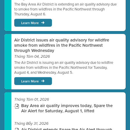
The Bay Area Air District is extending an air quality advisory due
to smoke from wildfires in the Pacific Northwest through
Thursday, August 6.
Learn More
Air District issues air quality advisory for wildfire
smoke from wildfires in the Pacific Northwest
through Wednesday
Tháng Tám 04, 2026
The Air District is issuing an air quality advisory due to wildfire
smoke from wildfires in the Pacific Northwest for Tuesday,
August 4, and Wednesday, August 5.
Learn More
Tháng Tám 01, 2026
Bay Area air quality improves today, Spare the
Air Alert for Saturday, August 1, lifted
Tháng Bảy 31, 2026
Air District extends Spare the Air Alert through