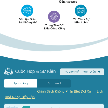
Đến Asbestos
Dữ Liệu Giám
Tin Tức / Sự
Sát Không Khí
Kiện / Lịch
Trung Tâm Dữ
Liệu Công Cộng
Cuộc Họp & Sự Kiện
TRỢ GIÚP PHÁT TRỰC TUYẾN
Upcoming
Archived
Chính Sách Không Phân Biệt Đối Xử
Lịch
|
|
Khả Năng Tiếp Cận