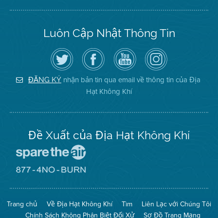
Luôn Cập Nhật Thông Tin
Hãy
Truy
Kênh
Air
theo
cập
YouTube
District
dõi
Trang
của
on
Địa
Facebook
Địa
Instagram
Hạt
của
Hạt
nhận bản tin qua email về thông tin của Địa
ĐĂNG KÝ
Không
Địa
Không
Hạt Không Khí
Khí
Hạt
Khí
trên
Twitter
Đề Xuất của Địa Hạt Không Khí
Đến
Trang
Mạng
Đến
Spare
Trang
The
Mạng
Air
8774
Trang chủ
Về Địa Hạt Không Khí
Tìm
Liên Lạc với Chúng Tôi
(Bảo
No
Toàn
Burn
Chính Sách Không Phân Biệt Đối Xử
Sơ Đồ Trang Mạng
Không
(Không