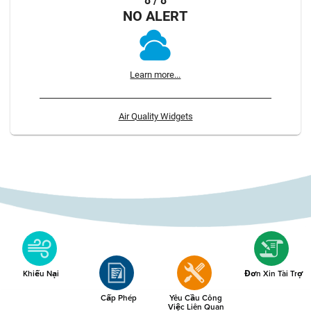
8 / 8
NO ALERT
Learn more...
Air Quality Widgets
Khiếu Nại
Đơn Xin Tài Trợ
Cấp Phép
Yêu Cầu Công
Việc Liên Quan