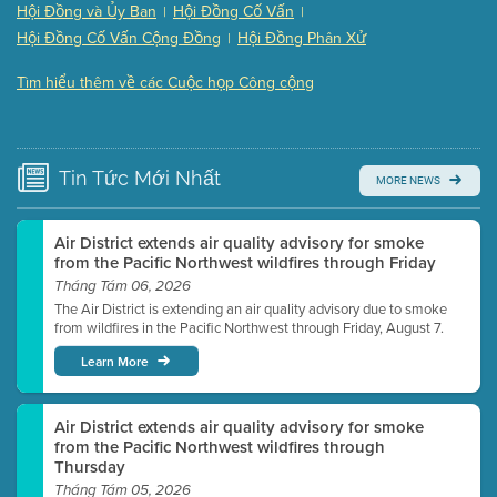
(121 Kb PDF , 2 pgs )
Hội Đồng và Ủy Ban
Hội Đồng Cố Vấn
|
|
Presentation (Part 3 of 3)
(168 Kb PDF , 3 pgs )
Hội Đồng Cố Vấn Cộng Đồng
Hội Đồng Phân Xử
|
Meeting Details
Tìm hiểu thêm về các Cuộc họp Công cộng
Submit a comment
Video link(s) will be active 5 minutes before meeting
time.
Tin Tức
Mới Nhất
MORE NEWS
Watch for real-time closed captioning with agenda
Learn more
Air District extends air quality advisory for smoke
from the Pacific Northwest wildfires through Friday
Tháng Tám 06, 2026
The Air District is extending an air quality advisory due to smoke
from wildfires in the Pacific Northwest through Friday, August 7.
Learn More
Air District extends air quality advisory for smoke
from the Pacific Northwest wildfires through
Thursday
Tháng Tám 05, 2026