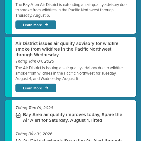
The Bay Area Air District is extending an air quality advisory due
to smoke from wildfires in the Pacific Northwest through
Thursday, August 6.
Learn More
Air District issues air quality advisory for wildfire
smoke from wildfires in the Pacific Northwest
through Wednesday
Tháng Tám 04, 2026
The Air District is issuing an air quality advisory due to wildfire
smoke from wildfires in the Pacific Northwest for Tuesday,
August 4, and Wednesday, August 5.
Learn More
Tháng Tám 01, 2026
Bay Area air quality improves today, Spare the
Air Alert for Saturday, August 1, lifted
Tháng Bảy 31, 2026
Air District extends Spare the Air Alert through