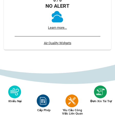
8 / 8
NO ALERT
Learn more...
Air Quality Widgets
Khiếu Nại
Đơn Xin Tài Trợ
Cấp Phép
Yêu Cầu Công
Việc Liên Quan