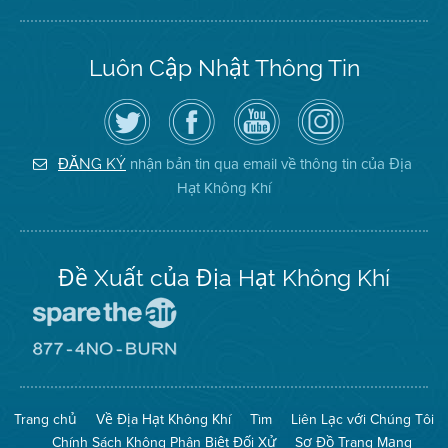
Luôn Cập Nhật Thông Tin
Hãy
Truy
Kênh
Air
theo
cập
YouTube
District
dõi
Trang
của
on
Địa
Facebook
Địa
Instagram
Hạt
của
Hạt
nhận bản tin qua email về thông tin của Địa
ĐĂNG KÝ
Không
Địa
Không
Hạt Không Khí
Khí
Hạt
Khí
trên
Twitter
Đề Xuất của Địa Hạt Không Khí
Đến
Trang
Mạng
Đến
Spare
Trang
The
Mạng
Air
8774
Trang chủ
Về Địa Hạt Không Khí
Tìm
Liên Lạc với Chúng Tôi
(Bảo
No
Toàn
Burn
Chính Sách Không Phân Biệt Đối Xử
Sơ Đồ Trang Mạng
Không
(Không