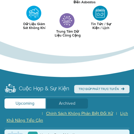
Đến Asbestos
Dữ Liệu Giám
Tin Tức / Sự
Sát Không Khí
Kiện / Lịch
Trung Tâm Dữ
Liệu Công Cộng
Cuộc Họp & Sự Kiện
TRỢ GIÚP PHÁT TRỰC TUYẾN
Upcoming
Archived
Chính Sách Không Phân Biệt Đối Xử
Lịch
|
|
Khả Năng Tiếp Cận