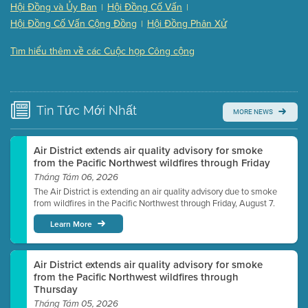
(121 Kb PDF , 2 pgs )
Hội Đồng và Ủy Ban
Hội Đồng Cố Vấn
|
|
Presentation (Part 3 of 3)
(168 Kb PDF , 3 pgs )
Hội Đồng Cố Vấn Cộng Đồng
Hội Đồng Phân Xử
|
Meeting Details
Tìm hiểu thêm về các Cuộc họp Công cộng
Submit a comment
Video link(s) will be active 5 minutes before meeting
time.
Tin Tức
Mới Nhất
MORE NEWS
Watch for real-time closed captioning with agenda
Learn more
Air District extends air quality advisory for smoke
from the Pacific Northwest wildfires through Friday
Tháng Tám 06, 2026
The Air District is extending an air quality advisory due to smoke
from wildfires in the Pacific Northwest through Friday, August 7.
Learn More
Air District extends air quality advisory for smoke
from the Pacific Northwest wildfires through
Thursday
Tháng Tám 05, 2026