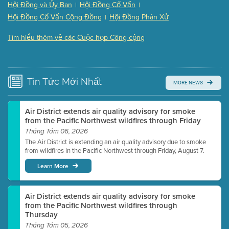
Hội Đồng và Ủy Ban
Hội Đồng Cố Vấn
|
|
Presentation (Part 3 of 3)
(168 Kb PDF , 3 pgs )
Hội Đồng Cố Vấn Cộng Đồng
Hội Đồng Phân Xử
|
Meeting Details
Tìm hiểu thêm về các Cuộc họp Công cộng
Submit a comment
Video link(s) will be active 5 minutes before meeting
time.
Tin Tức
Mới Nhất
MORE NEWS
Watch for real-time closed captioning with agenda
Learn more
Air District extends air quality advisory for smoke
from the Pacific Northwest wildfires through Friday
Tháng Tám 06, 2026
The Air District is extending an air quality advisory due to smoke
from wildfires in the Pacific Northwest through Friday, August 7.
Learn More
Air District extends air quality advisory for smoke
from the Pacific Northwest wildfires through
Thursday
Tháng Tám 05, 2026