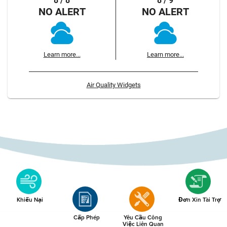
8 / 8
8 / 9
NO ALERT
NO ALERT
Learn more...
Learn more...
Air Quality Widgets
Khiếu Nại
Đơn Xin Tài Trợ
Cấp Phép
Yêu Cầu Công
Việc Liên Quan