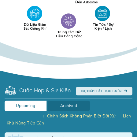
Đến Asbestos
Dữ Liệu Giám
Tin Tức / Sự
Sát Không Khí
Kiện / Lịch
Trung Tâm Dữ
Liệu Công Cộng
Cuộc Họp & Sự Kiện
TRỢ GIÚP PHÁT TRỰC TUYẾN
Upcoming
Archived
Chính Sách Không Phân Biệt Đối Xử
Lịch
|
|
Khả Năng Tiếp Cận