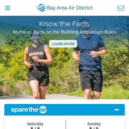
Know the Facts
Myths vs. Facts on the Building Appliances Rules
LEARN MORE
Previous
Ne
Saturday
Sunday