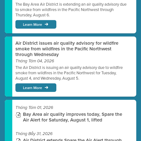
The Bay Area Air District is extending an air quality advisory due
to smoke from wildfires in the Pacific Northwest through
Thursday, August 6.
Learn More
Air District issues air quality advisory for wildfire
smoke from wildfires in the Pacific Northwest
through Wednesday
Tháng Tám 04, 2026
The Air District is issuing an air quality advisory due to wildfire
smoke from wildfires in the Pacific Northwest for Tuesday,
August 4, and Wednesday, August 5.
Learn More
Tháng Tám 01, 2026
Bay Area air quality improves today, Spare the
Air Alert for Saturday, August 1, lifted
Tháng Bảy 31, 2026
Air District extends Spare the Air Alert through