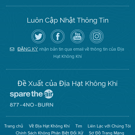
Luôn Cập Nhật Thông Tin
Hãy
Truy
Kênh
Air
theo
cập
YouTube
District
dõi
Trang
của
on
Địa
Facebook
Địa
Instagram
Hạt
của
Hạt
nhận bản tin qua email về thông tin của Địa
ĐĂNG KÝ
Không
Địa
Không
Hạt Không Khí
Khí
Hạt
Khí
trên
Twitter
Đề Xuất của Địa Hạt Không Khí
Đến
Trang
Mạng
Đến
Spare
Trang
The
Mạng
Air
8774
Trang chủ
Về Địa Hạt Không Khí
Tìm
Liên Lạc với Chúng Tôi
(Bảo
No
Toàn
Burn
Chính Sách Không Phân Biệt Đối Xử
Sơ Đồ Trang Mạng
Không
(Không