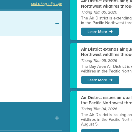
Air District extends air q
Khả Năng Tiếp Cận
Northwest wildfires throu
Tháng Tám 06, 2026
The Air District is extendin
in the Pacific Northwest thr
Learn More
Air District extends air q
Northwest wildfires thro
Tháng Tám 05, 2026
The Bay Area Air District is
wildfires in the Pacific Nor
Learn More
Air District issues air qua
the Pacific Northwest t
Tháng Tám 04, 2026
The Air District is issuing a
wildfires in the Pacific No
August 5.