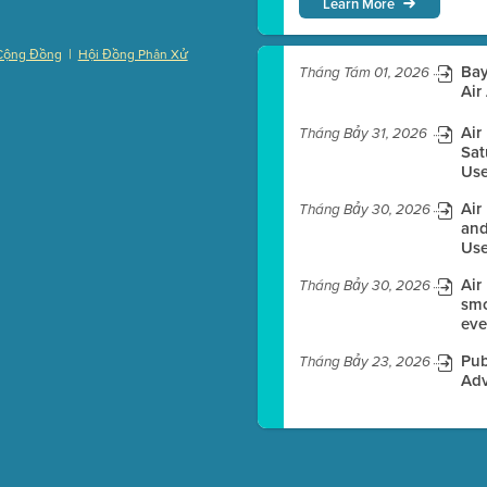
Learn More
|
Cộng Đồng
Hội Đồng Phân Xử
Bay
Tháng Tám 01, 2026
)
Air
Air
Tháng Bảy 31, 2026
Sat
Use
es before meeting time.
Air
Tháng Bảy 30, 2026
ioning with agenda
and
e
Use
Air
Tháng Bảy 30, 2026
smo
eve
Pub
Tháng Bảy 23, 2026
Adv