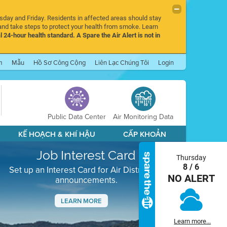
rsday and Friday. Residents in affected areas should stay
nd take steps to protect your health from smoke. Learn
l 24-hour health standard. A Spare the Air Alert is not in
m
Mẫu
Hồ Sơ Công Cộng
Liên Lạc Chúng Tôi
Login
Public Data Center
Air Monitoring Data
KẾ HOẠCH & KHÍ HẬU
CẤP KHOẢN
Job Interest Card
Thursday
8 / 6
Set up an Interest Card for Air District job
NO ALERT
announcements.
LEARN MORE
Next
Learn more...