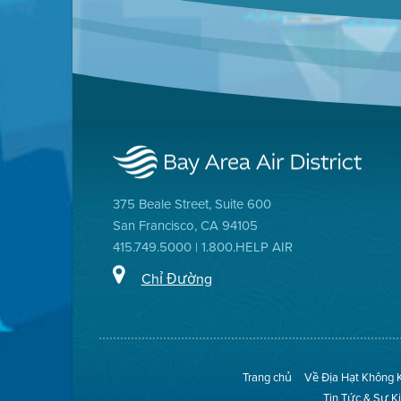
375 Beale Street, Suite 600
San Francisco, CA 94105
415.749.5000 | 1.800.HELP AIR
Chỉ Đường
Trang chủ
Về Địa Hạt Không 
Tin Tức & Sự K