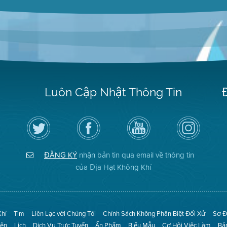
Luôn Cập Nhật Thông Tin
Hãy
Truy
Kênh
Air
theo
cập
YouTube
District
dõi
Trang
của
on
Địa
Facebook
Địa
Instagram
Hạt
của
Hạt
ĐĂNG KÝ
nhận bản tin qua email về thông tin
Không
Địa
Không
Khí
Hạt
Khí
của Địa Hạt Không Khí
trên
Twitter
Khí
Tìm
Liên Lạc với Chúng Tôi
Chính Sách Không Phân Biệt Đối Xử
Sơ Đ
iện
Lịch
Dịch Vụ Trực Tuyến
Ấn Phẩm
Biểu Mẫu
Cơ Hội Việc Làm
Bả