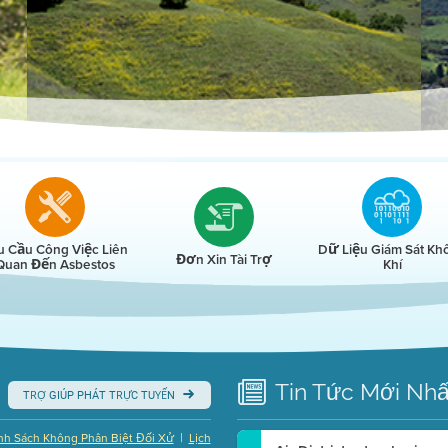
r
u Cầu Công Việc Liên
Dữ Liệu Giám Sát Kh
Đơn Xin Tài Trợ
Quan Đến Asbestos
Khí
Tin Tức
Mới Nhấ
TRỢ GIÚP PHÁT TRỰC TUYẾN
|
nh Sách Không Phân Biệt Đối Xử
Lịch