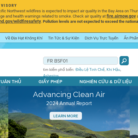
DVISORY
ic Northwest wildfires is expected to impact air quality in the Bay Area on Thu
fire.airnow.gov
age and health warnings related to smoke. Check air quality at
a
.gov/wildfiresafety
.
Pollution levels are not expected to exceed the nationa
Về Địa Hạt Không Khí
Tin Tức & Sự Kiện
Dịch Vụ Trực Tuyến
Ấn Phẩ
,
,
tìm kiếm phổ biến:
Điều Lệ Tinh Chế
Khí Hậu
Asbestos
 TUÂN THỦ
GIẤY PHÉP
NGHIÊN CỨU & DỮ LIỆU
Advancing Clean Air
2024 Annual Report
LEARN MORE