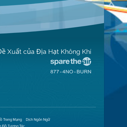
Đề Xuất của Địa Hạt Không Khí
Đến
Trang
Đến
Mạng
Trang
Spare
Mạng
The
8774
Air
No
(Bảo
Burn
Toàn
(Không
Không
Đốt)
Khí)
ồ Trang Mạng
Dịch Ngôn Ngữ
n Đồ Tương Tác