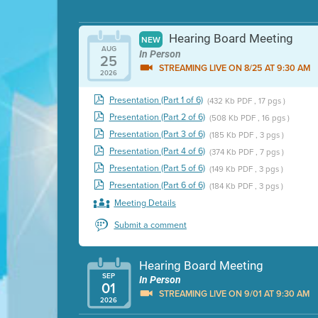
Hearing Board Meeting
NEW
AUG
In Person
25
STREAMING LIVE ON 8/25 AT 9:30 AM
2026
Presentation (Part 1 of 6)
(432 Kb PDF , 17 pgs )
Presentation (Part 2 of 6)
(508 Kb PDF , 16 pgs )
Presentation (Part 3 of 6)
(185 Kb PDF , 3 pgs )
Presentation (Part 4 of 6)
(374 Kb PDF , 7 pgs )
Presentation (Part 5 of 6)
(149 Kb PDF , 3 pgs )
Presentation (Part 6 of 6)
(184 Kb PDF , 3 pgs )
Meeting Details
Submit a comment
Hearing Board Meeting
SEP
In Person
01
STREAMING LIVE ON 9/01 AT 9:30 AM
2026