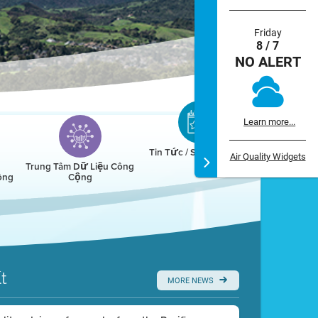
Friday
8 / 7
NO ALERT
Learn more...
Tin Tức / Sự Kiện / Lịch
Air Quality Widgets
Trung Tâm Dữ Liệu Công
ông
Cộng
t
MORE NEWS