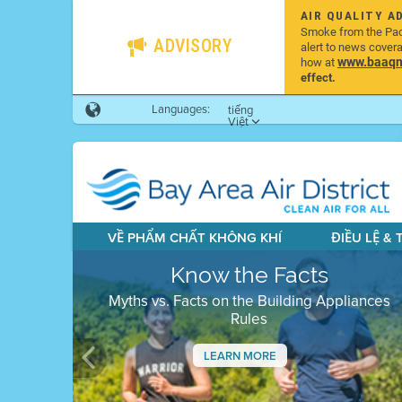
AIR QUALITY A
Smoke from the Pacif
ADVISORY
alert to news cover
www.baaqmd
how at
effect.
Languages:
tiếng
Việt
VỀ PHẨM CHẤT KHÔNG KHÍ
ĐIỀU LỆ &
Know the Facts
Myths vs. Facts on the Building Appliances
Rules
LEARN MORE
Previous