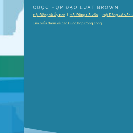
Presentation (Part 1 of 3)
(5 Mb PDF , 87 pgs )
CUỘC HỌP ĐẠO LUẬT BROWN
Presentation (Part 2 of 3)
(121 Kb PDF , 2 pgs )
|
|
Hội Đồng và Ủy Ban
Hội Đồng Cố Vấn
Hội Đồng Cố Vấn 
Presentation (Part 3 of 3)
(168 Kb PDF , 3 pgs 
Tìm hiểu thêm về các Cuộc họp Công cộng
Meeting Details
Submit a comment
Video link(s) will be active 5 minut
Watch for real-time closed capt
Learn mor