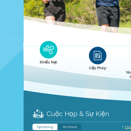
Clean HEET
Clean HEET helps homeowners remove and/o
replace wood-burning devices with electric
Khiếu Nại
heat pumps.
Cấp Phép
Yê
LEARN MORE
Cuộc Họp & Sự Kiện
Upcoming
Archived
|
Chí