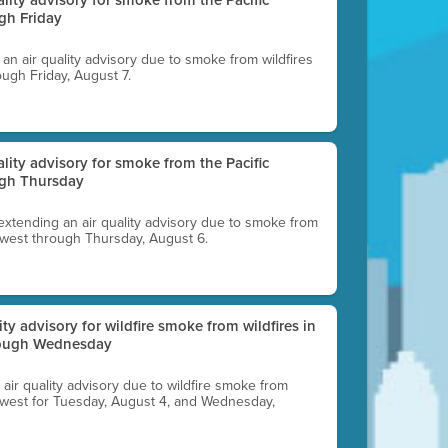
gh Friday
g an air quality advisory due to smoke from wildfires
ough Friday, August 7.
uality advisory for smoke from the Pacific
ugh Thursday
 extending an air quality advisory due to smoke from
thwest through Thursday, August 6.
lity advisory for wildfire smoke from wildfires in
hrough Wednesday
n air quality advisory due to wildfire smoke from
rthwest for Tuesday, August 4, and Wednesday,