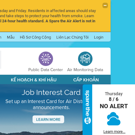
rsday and Friday. Residents in affected areas should stay
nd take steps to protect your health from smoke. Learn
l 24-hour health standard. A Spare the Air Alert is not in
m
Mẫu
Hồ Sơ Công Cộng
Liên Lạc Chúng Tôi
Login
Public Data Center
Air Monitoring Data
KẾ HOẠCH & KHÍ HẬU
CẤP KHOẢN
Job Interest Card
Thursday
8 / 6
Set up an Interest Card for Air District job
NO ALERT
announcements.
LEARN MORE
Next
Learn more...