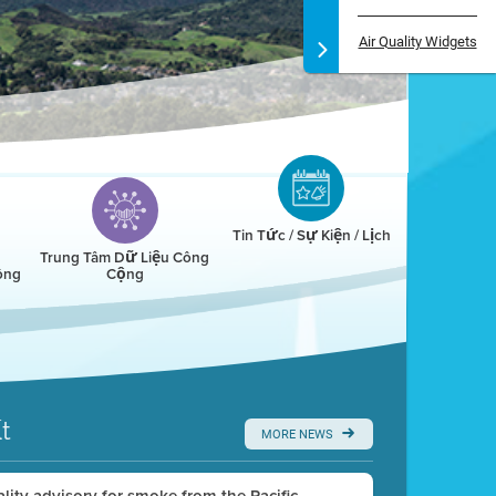
Air Quality Widgets
Tin Tức / Sự Kiện / Lịch
Trung Tâm Dữ Liệu Công
ông
Cộng
t
MORE NEWS
uality advisory for smoke from the Pacific