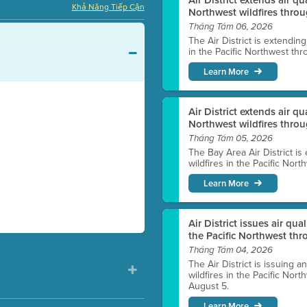
Khả Năng Tiếp Cận
Northwest wildfires throu
Tháng Tám 06, 2026
The Air District is extendin
in the Pacific Northwest thr
Learn More
Air District extends air q
Northwest wildfires thro
Tháng Tám 05, 2026
The Bay Area Air District is
wildfires in the Pacific Nor
Learn More
Air District issues air qua
the Pacific Northwest t
Tháng Tám 04, 2026
The Air District is issuing a
wildfires in the Pacific No
August 5.
Learn More