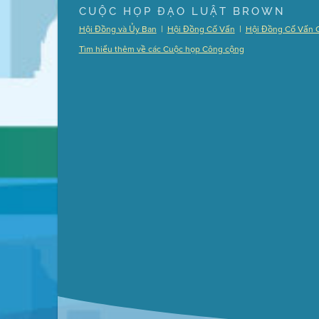
Presentation (Part 1 of 3)
(5 Mb PDF , 87 pgs )
CUỘC HỌP ĐẠO LUẬT BROWN
Presentation (Part 2 of 3)
(121 Kb PDF , 2 pgs )
|
|
Hội Đồng và Ủy Ban
Hội Đồng Cố Vấn
Hội Đồng Cố Vấn 
Presentation (Part 3 of 3)
(168 Kb PDF , 3 pgs 
Tìm hiểu thêm về các Cuộc họp Công cộng
Meeting Details
Submit a comment
Video link(s) will be active 5 minut
Watch for real-time closed capt
Learn mor