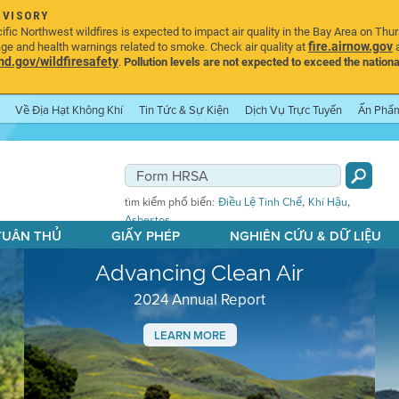
DVISORY
ic Northwest wildfires is expected to impact air quality in the Bay Area on Thu
fire.airnow.gov
age and health warnings related to smoke. Check air quality at
a
.gov/wildfiresafety
.
Pollution levels are not expected to exceed the nationa
Về Địa Hạt Không Khí
Tin Tức & Sự Kiện
Dịch Vụ Trực Tuyến
Ấn Phẩ
,
,
tìm kiếm phổ biến:
Điều Lệ Tinh Chế
Khí Hậu
Asbestos
 TUÂN THỦ
GIẤY PHÉP
NGHIÊN CỨU & DỮ LIỆU
Advancing Clean Air
2024 Annual Report
LEARN MORE