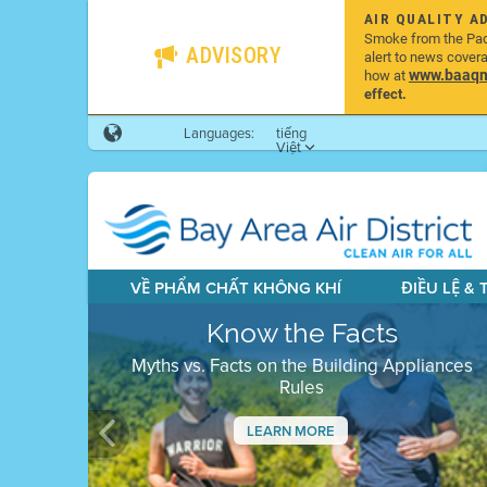
AIR QUALITY A
Smoke from the Pacif
ADVISORY
alert to news cover
www.baaqmd
how at
effect.
Languages:
tiếng
Việt
VỀ PHẨM CHẤT KHÔNG KHÍ
ĐIỀU LỆ &
Know the Facts
Myths vs. Facts on the Building Appliances
Rules
LEARN MORE
Previous