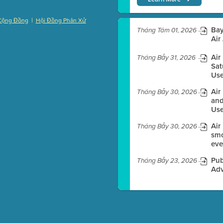
|
Cộng Đồng
Hội Đồng Phân Xử
Bay
)
Tháng Tám 01, 2026
Air
Air
Tháng Bảy 31, 2026
Sat
Use
es before meeting time.
Air
Tháng Bảy 30, 2026
ioning with agenda
and
e
Use
Air
Tháng Bảy 30, 2026
smo
eve
Pub
Tháng Bảy 23, 2026
Adv