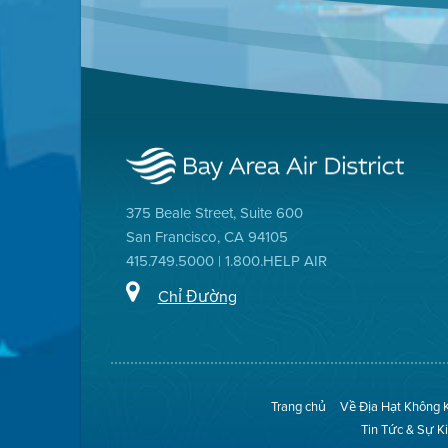
375 Beale Street, Suite 600
San Francisco, CA 94105
415.749.5000 | 1.800.HELP AIR
Chỉ Đường
Trang chủ
Về Địa Hạt Không 
Tin Tức & Sự K