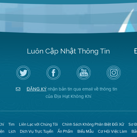
Luôn Cập Nhật Thông Tin
Hãy
Truy
Kênh
Air
theo
cập
YouTube
District
dõi
Trang
của
on
Địa
Facebook
Địa
Instagram
Hạt
của
Hạt
ĐĂNG KÝ
nhận bản tin qua email về thông tin
Không
Địa
Không
Khí
Hạt
Khí
của Địa Hạt Không Khí
trên
Twitter
Khí
Tìm
Liên Lạc với Chúng Tôi
Chính Sách Không Phân Biệt Đối Xử
Sơ Đ
iện
Lịch
Dịch Vụ Trực Tuyến
Ấn Phẩm
Biểu Mẫu
Cơ Hội Việc Làm
Bả