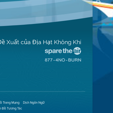
Đề Xuất của Địa Hạt Không Khí
Đến
Trang
Đến
Mạng
Trang
Spare
Mạng
The
8774
Air
No
(Bảo
Burn
Toàn
(Không
Không
Đốt)
Khí)
ồ Trang Mạng
Dịch Ngôn Ngữ
n Đồ Tương Tác