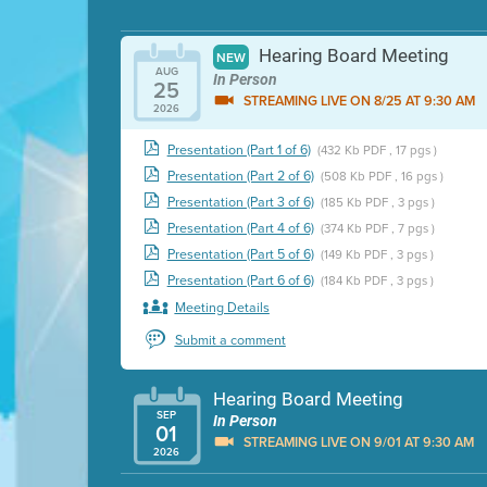
Hearing Board Meeting
NEW
AUG
In Person
25
STREAMING LIVE ON 8/25 AT 9:30 AM
2026
Presentation (Part 1 of 6)
(432 Kb PDF , 17 pgs )
Presentation (Part 2 of 6)
(508 Kb PDF , 16 pgs )
Presentation (Part 3 of 6)
(185 Kb PDF , 3 pgs )
Presentation (Part 4 of 6)
(374 Kb PDF , 7 pgs )
Presentation (Part 5 of 6)
(149 Kb PDF , 3 pgs )
Presentation (Part 6 of 6)
(184 Kb PDF , 3 pgs )
Meeting Details
Submit a comment
Hearing Board Meeting
SEP
In Person
01
STREAMING LIVE ON 9/01 AT 9:30 AM
2026