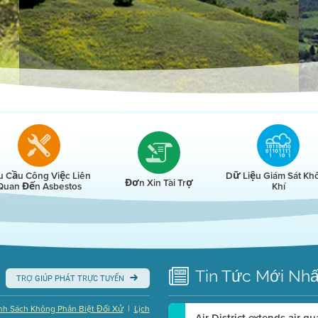
r
u Cầu Công Việc Liên
Dữ Liệu Giám Sát Kh
Đơn Xin Tài Trợ
Quan Đến Asbestos
Khí
Tin Tức
Mới Nhấ
TRỢ GIÚP PHÁT TRỰC TUYẾN
|
nh Sách Không Phân Biệt Đối Xử
Lịch
Air District extends air q