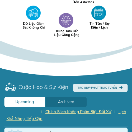
Đến Asbestos
Dữ Liệu Giám
Tin Tức / Sự
Sát Không Khí
Kiện / Lịch
Trung Tâm Dữ
Liệu Công Cộng
Cuộc Họp & Sự Kiện
TRỢ GIÚP PHÁT TRỰC TUYẾN
Upcoming
Archived
Chính Sách Không Phân Biệt Đối Xử
Lịch
|
|
Khả Năng Tiếp Cận