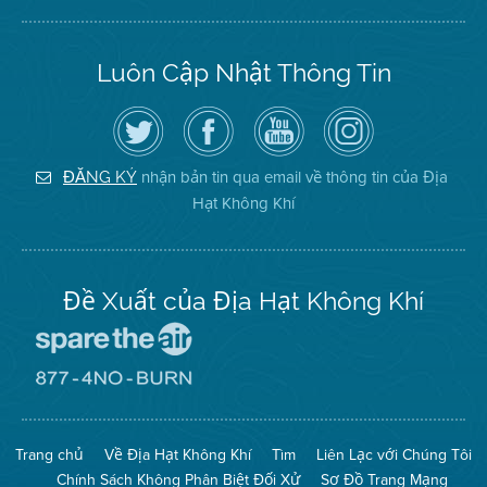
Luôn Cập Nhật Thông Tin
Hãy
Truy
Kênh
Air
theo
cập
YouTube
District
dõi
Trang
của
on
Địa
Facebook
Địa
Instagram
Hạt
của
Hạt
nhận bản tin qua email về thông tin của Địa
ĐĂNG KÝ
Không
Địa
Không
Hạt Không Khí
Khí
Hạt
Khí
trên
Twitter
Đề Xuất của Địa Hạt Không Khí
Đến
Trang
Mạng
Đến
Spare
Trang
The
Mạng
Air
8774
Trang chủ
Về Địa Hạt Không Khí
Tìm
Liên Lạc với Chúng Tôi
(Bảo
No
Toàn
Burn
Chính Sách Không Phân Biệt Đối Xử
Sơ Đồ Trang Mạng
Không
(Không