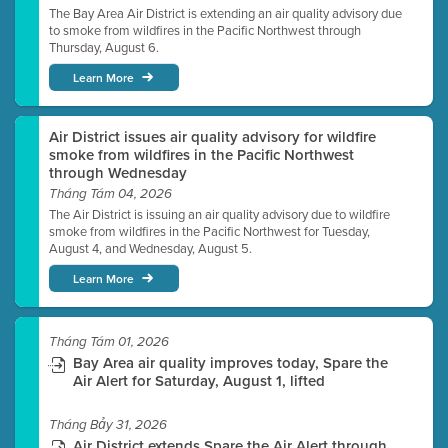
The Bay Area Air District is extending an air quality advisory due
to smoke from wildfires in the Pacific Northwest through
Thursday, August 6.
Learn More
Air District issues air quality advisory for wildfire
smoke from wildfires in the Pacific Northwest
through Wednesday
Tháng Tám 04, 2026
The Air District is issuing an air quality advisory due to wildfire
smoke from wildfires in the Pacific Northwest for Tuesday,
August 4, and Wednesday, August 5.
Learn More
Tháng Tám 01, 2026
Bay Area air quality improves today, Spare the
Air Alert for Saturday, August 1, lifted
Tháng Bảy 31, 2026
Air District extends Spare the Air Alert through