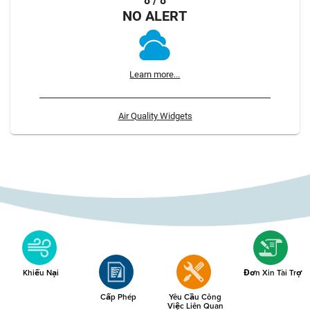
8 / 8
NO ALERT
Learn more...
Air Quality Widgets
Khiếu Nại
Đơn Xin Tài Trợ
Cấp Phép
Yêu Cầu Công
Việc Liên Quan