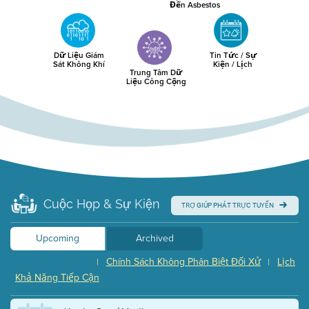
Đến Asbestos
Dữ Liệu Giám
Tin Tức / Sự
Sát Không Khí
Kiện / Lịch
Trung Tâm Dữ
Liệu Công Cộng
Cuộc Họp & Sự Kiện
TRỢ GIÚP PHÁT TRỰC TUYẾN
Upcoming
Archived
Chính Sách Không Phân Biệt Đối Xử
Lịch
|
|
Khả Năng Tiếp Cận