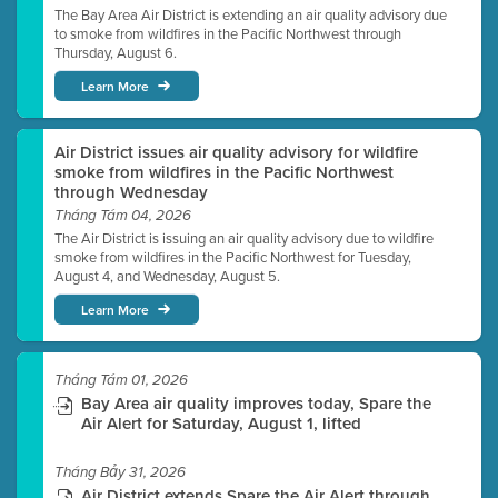
The Bay Area Air District is extending an air quality advisory due
to smoke from wildfires in the Pacific Northwest through
Thursday, August 6.
Learn More
Air District issues air quality advisory for wildfire
smoke from wildfires in the Pacific Northwest
through Wednesday
Tháng Tám 04, 2026
The Air District is issuing an air quality advisory due to wildfire
smoke from wildfires in the Pacific Northwest for Tuesday,
August 4, and Wednesday, August 5.
Learn More
Tháng Tám 01, 2026
Bay Area air quality improves today, Spare the
Air Alert for Saturday, August 1, lifted
Tháng Bảy 31, 2026
Air District extends Spare the Air Alert through