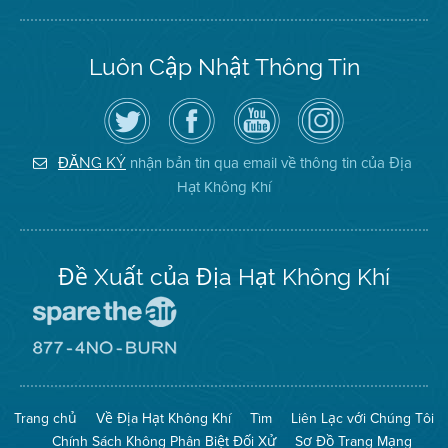
Luôn Cập Nhật Thông Tin
Hãy
Truy
Kênh
Air
theo
cập
YouTube
District
dõi
Trang
của
on
Địa
Facebook
Địa
Instagram
Hạt
của
Hạt
nhận bản tin qua email về thông tin của Địa
ĐĂNG KÝ
Không
Địa
Không
Hạt Không Khí
Khí
Hạt
Khí
trên
Twitter
Đề Xuất của Địa Hạt Không Khí
Đến
Trang
Mạng
Đến
Spare
Trang
The
Mạng
Air
8774
Trang chủ
Về Địa Hạt Không Khí
Tìm
Liên Lạc với Chúng Tôi
(Bảo
No
Toàn
Burn
Chính Sách Không Phân Biệt Đối Xử
Sơ Đồ Trang Mạng
Không
(Không