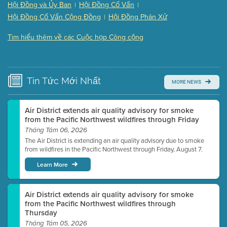
Hội Đồng và Ủy Ban
Hội Đồng Cố Vấn
|
|
Presentation (Part 3 of 3)
(168 Kb PDF , 3 pgs )
Hội Đồng Cố Vấn Cộng Đồng
Hội Đồng Phân Xử
|
Meeting Details
Tìm hiểu thêm về các Cuộc họp Công cộng
Submit a comment
Video link(s) will be active 5 minutes before meeting
time.
Tin Tức
Mới Nhất
MORE NEWS
Watch for real-time closed captioning with agenda
Learn more
Air District extends air quality advisory for smoke
from the Pacific Northwest wildfires through Friday
Tháng Tám 06, 2026
The Air District is extending an air quality advisory due to smoke
from wildfires in the Pacific Northwest through Friday, August 7.
Learn More
Air District extends air quality advisory for smoke
from the Pacific Northwest wildfires through
Thursday
Tháng Tám 05, 2026