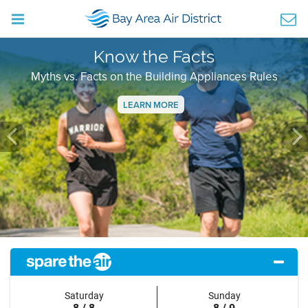
Know the Facts
Myths vs. Facts on the Building Appliances Rules
LEARN MORE
Previous
Ne
Saturday
Sunday