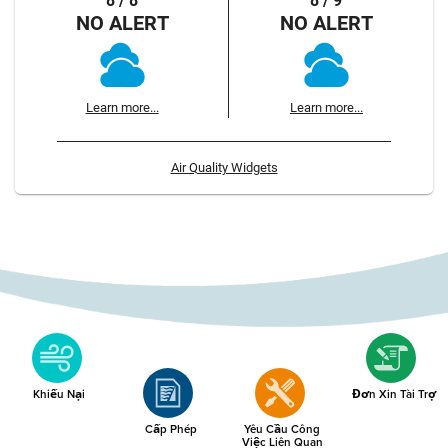
8 / 8
8 / 9
NO ALERT
NO ALERT
Learn more...
Learn more...
Air Quality Widgets
Khiếu Nại
Đơn Xin Tài Trợ
Cấp Phép
Yêu Cầu Công
Việc Liên Quan