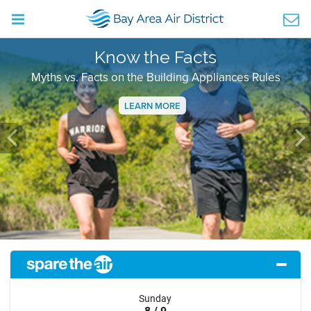
Know the Facts
Myths vs. Facts on the Building Appliances Rules
LEARN MORE
Previous
Ne
Sunday