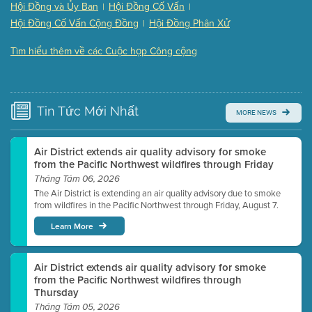
Hội Đồng và Ủy Ban
Hội Đồng Cố Vấn
|
|
Presentation (Part 3 of 3)
(168 Kb PDF , 3 pgs )
Hội Đồng Cố Vấn Cộng Đồng
Hội Đồng Phân Xử
|
Meeting Details
Tìm hiểu thêm về các Cuộc họp Công cộng
Submit a comment
Video link(s) will be active 5 minutes before meeting
time.
Tin Tức
Mới Nhất
MORE NEWS
Watch for real-time closed captioning with agenda
Learn more
Air District extends air quality advisory for smoke
from the Pacific Northwest wildfires through Friday
Tháng Tám 06, 2026
The Air District is extending an air quality advisory due to smoke
from wildfires in the Pacific Northwest through Friday, August 7.
Learn More
Air District extends air quality advisory for smoke
from the Pacific Northwest wildfires through
Thursday
Tháng Tám 05, 2026