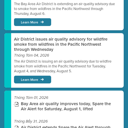
The Bay Area Air District is extending an air quality advisory due
to smoke from wildfires in the Pacific Northwest through
Thursday, August 6.
Learn More
Air District issues air quality advisory for wildfire
smoke from wildfires in the Pacific Northwest
through Wednesday
Tháng Tám 04, 2026
The Air District is issuing an air quality advisory due to wildfire
smoke from wildfires in the Pacific Northwest for Tuesday,
August 4, and Wednesday, August 5.
Learn More
Tháng Tám 01, 2026
Bay Area air quality improves today, Spare the
Air Alert for Saturday, August 1, lifted
Tháng Bảy 31, 2026
Air District extends Spare the Air Alert through