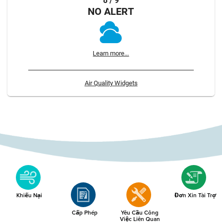
8 / 9
NO ALERT
Learn more...
Air Quality Widgets
Khiếu Nại
Đơn Xin Tài Trợ
Cấp Phép
Yêu Cầu Công
Việc Liên Quan