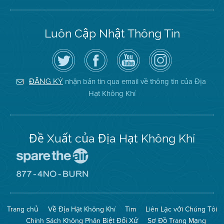
Luôn Cập Nhật Thông Tin
Hãy
Truy
Kênh
Air
theo
cập
YouTube
District
dõi
Trang
của
on
Địa
Facebook
Địa
Instagram
Hạt
của
Hạt
nhận bản tin qua email về thông tin của Địa
ĐĂNG KÝ
Không
Địa
Không
Hạt Không Khí
Khí
Hạt
Khí
trên
Twitter
Đề Xuất của Địa Hạt Không Khí
Đến
Trang
Mạng
Đến
Spare
Trang
The
Mạng
Air
8774
Trang chủ
Về Địa Hạt Không Khí
Tìm
Liên Lạc với Chúng Tôi
(Bảo
No
Toàn
Burn
Chính Sách Không Phân Biệt Đối Xử
Sơ Đồ Trang Mạng
Không
(Không