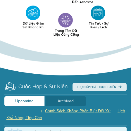
Đến Asbestos
Dữ Liệu Giám
Tin Tức / Sự
Sát Không Khí
Kiện / Lịch
Trung Tâm Dữ
Liệu Công Cộng
Cuộc Họp & Sự Kiện
TRỢ GIÚP PHÁT TRỰC TUYẾN
Upcoming
Archived
Chính Sách Không Phân Biệt Đối Xử
Lịch
|
|
Khả Năng Tiếp Cận