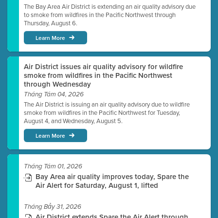
The Bay Area Air District is extending an air quality advisory due
to smoke from wildfires in the Pacific Northwest through
Thursday, August 6.
Learn More
Air District issues air quality advisory for wildfire
smoke from wildfires in the Pacific Northwest
through Wednesday
Tháng Tám 04, 2026
The Air District is issuing an air quality advisory due to wildfire
smoke from wildfires in the Pacific Northwest for Tuesday,
August 4, and Wednesday, August 5.
Learn More
Tháng Tám 01, 2026
Bay Area air quality improves today, Spare the
Air Alert for Saturday, August 1, lifted
Tháng Bảy 31, 2026
Air District extends Spare the Air Alert through