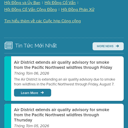
Hội Đồng và Ủy Ban
Hội Đồng Cố Vấn
|
|
Presentation (Part 3 of 3)
(168 Kb PDF , 3 pgs )
Hội Đồng Cố Vấn Cộng Đồng
Hội Đồng Phân Xử
|
Meeting Details
Tìm hiểu thêm về các Cuộc họp Công cộng
Submit a comment
Video link(s) will be active 5 minutes before meeting
time.
Tin Tức
Mới Nhất
MORE NEWS
Watch for real-time closed captioning with agenda
Learn more
Air District extends air quality advisory for smoke
from the Pacific Northwest wildfires through Friday
Tháng Tám 06, 2026
The Air District is extending an air quality advisory due to smoke
from wildfires in the Pacific Northwest through Friday, August 7.
Learn More
Air District extends air quality advisory for smoke
from the Pacific Northwest wildfires through
Thursday
Tháng Tám 05, 2026