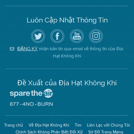
Luôn Cập Nhật Thông Tin
Hãy
Truy
Kênh
Air
theo
cập
YouTube
District
dõi
Trang
của
on
Địa
Facebook
Địa
Instagram
Hạt
của
Hạt
nhận bản tin qua email về thông tin của Địa
ĐĂNG KÝ
Không
Địa
Không
Hạt Không Khí
Khí
Hạt
Khí
trên
Twitter
Đề Xuất của Địa Hạt Không Khí
Đến
Trang
Mạng
Đến
Spare
Trang
The
Mạng
Air
8774
Trang chủ
Về Địa Hạt Không Khí
Tìm
Liên Lạc với Chúng Tôi
(Bảo
No
Toàn
Burn
Chính Sách Không Phân Biệt Đối Xử
Sơ Đồ Trang Mạng
Không
(Không