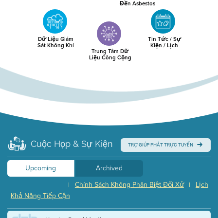
Đến Asbestos
Dữ Liệu Giám
Tin Tức / Sự
Sát Không Khí
Kiện / Lịch
Trung Tâm Dữ
Liệu Công Cộng
Cuộc Họp & Sự Kiện
TRỢ GIÚP PHÁT TRỰC TUYẾN
Upcoming
Archived
Chính Sách Không Phân Biệt Đối Xử
Lịch
|
|
Khả Năng Tiếp Cận