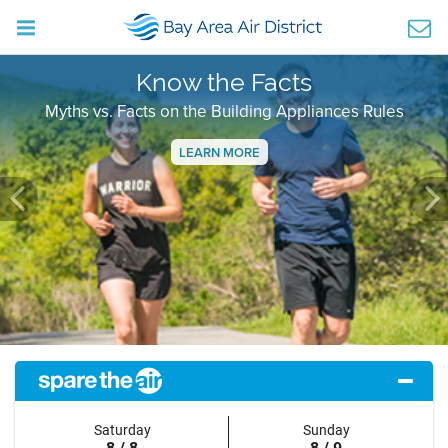
Know the Facts
Myths vs. Facts on the Building Appliances Rules
LEARN MORE
Previous
Ne
Saturday
Sunday