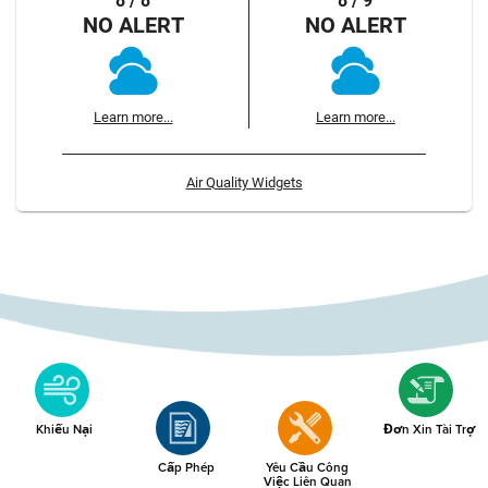
8 / 8
8 / 9
NO ALERT
NO ALERT
Learn more...
Learn more...
Air Quality Widgets
Khiếu Nại
Đơn Xin Tài Trợ
Cấp Phép
Yêu Cầu Công
Việc Liên Quan