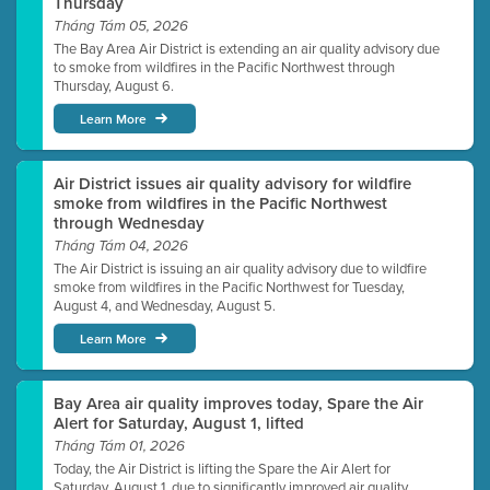
Thursday
Tháng Tám 05, 2026
The Bay Area Air District is extending an air quality advisory due
to smoke from wildfires in the Pacific Northwest through
Thursday, August 6.
Learn More
Air District issues air quality advisory for wildfire
smoke from wildfires in the Pacific Northwest
through Wednesday
Tháng Tám 04, 2026
The Air District is issuing an air quality advisory due to wildfire
smoke from wildfires in the Pacific Northwest for Tuesday,
August 4, and Wednesday, August 5.
Learn More
Bay Area air quality improves today, Spare the Air
Alert for Saturday, August 1, lifted
Tháng Tám 01, 2026
Today, the Air District is lifting the Spare the Air Alert for
Saturday, August 1, due to significantly improved air quality