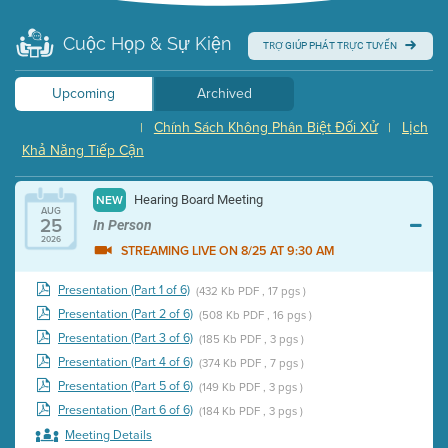
Cuộc Họp & Sự Kiện
TRỢ GIÚP PHÁT TRỰC TUYẾN
Upcoming
Archived
Chính Sách Không Phân Biệt Đối Xử
Lịch
|
|
Khả Năng Tiếp Cận
Hearing Board Meeting
NEW
AUG
25
In Person
2026
STREAMING LIVE ON 8/25 AT 9:30 AM
Presentation (Part 1 of 6)
(432 Kb PDF , 17 pgs )
Presentation (Part 2 of 6)
(508 Kb PDF , 16 pgs )
Presentation (Part 3 of 6)
(185 Kb PDF , 3 pgs )
Presentation (Part 4 of 6)
(374 Kb PDF , 7 pgs )
Presentation (Part 5 of 6)
(149 Kb PDF , 3 pgs )
Presentation (Part 6 of 6)
(184 Kb PDF , 3 pgs )
Meeting Details