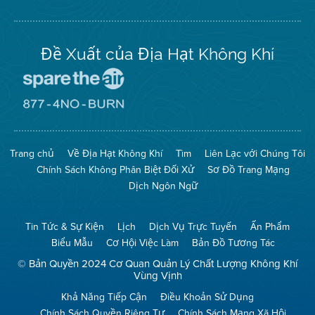
Twitter
Đề Xuất của Địa Hạt Không Khí
Đến
Trang
Mạng
Đến
Spare
Trang
The
Mạng
Air
8774
Trang chủ
Về Địa Hạt Không Khí
Tìm
Liên Lạc với Chúng Tôi
(Bảo
No
Toàn
Burn
Chính Sách Không Phân Biệt Đối Xử
Sơ Đồ Trang Mạng
Không
(Không
Khí)
Đốt)
Dịch Ngôn Ngữ
Tin Tức & Sự Kiện
Lịch
Dịch Vụ Trực Tuyến
Ấn Phẩm
Biểu Mẫu
Cơ Hội Việc Làm
Bản Đồ Tương Tác
© Bản Quyền 2024 Cơ Quan Quản Lý Chất Lượng Không Khí
Vùng Vịnh
Khả Năng Tiếp Cận
Điều Khoản Sử Dụng
Chính Sách Quyền Riêng Tư
Chính Sách Mạng Xã Hội