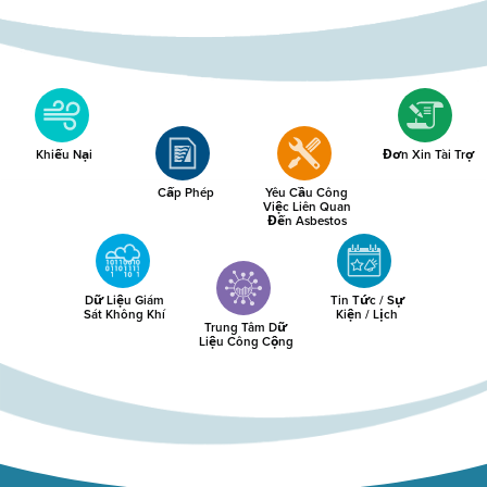
Khiếu Nại
Đơn Xin Tài Trợ
Cấp Phép
Yêu Cầu Công
Việc Liên Quan
Đến Asbestos
Dữ Liệu Giám
Tin Tức / Sự
Sát Không Khí
Kiện / Lịch
Trung Tâm Dữ
Liệu Công Cộng