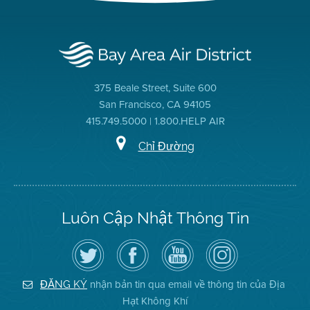
375 Beale Street, Suite 600
San Francisco, CA 94105
415.749.5000 | 1.800.HELP AIR
Chỉ Đường
Luôn Cập Nhật Thông Tin
Hãy
Truy
Kênh
Air
theo
cập
YouTube
District
dõi
Trang
của
on
Địa
Facebook
Địa
Instagram
Hạt
của
Hạt
nhận bản tin qua email về thông tin của Địa
ĐĂNG KÝ
Không
Địa
Không
Hạt Không Khí
Khí
Hạt
Khí
trên