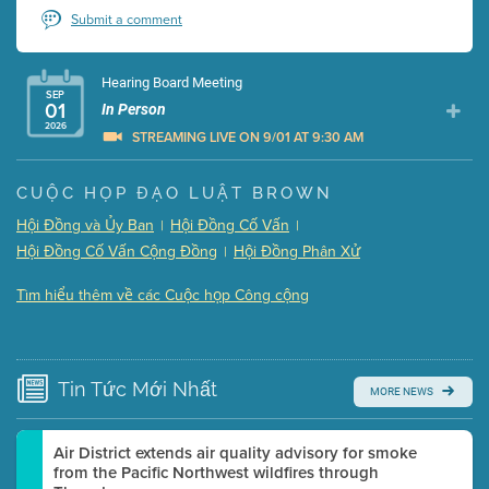
Submit a comment
Hearing Board Meeting
SEP
01
In Person
2026
STREAMING LIVE ON 9/01 AT 9:30 AM
Presentation (Part 1 of 3)
(5 Mb PDF , 87 pgs )
CUỘC HỌP ĐẠO LUẬT BROWN
Presentation (Part 2 of 3)
(121 Kb PDF , 2 pgs )
Hội Đồng và Ủy Ban
Hội Đồng Cố Vấn
|
|
Presentation (Part 3 of 3)
(168 Kb PDF , 3 pgs )
Hội Đồng Cố Vấn Cộng Đồng
Hội Đồng Phân Xử
|
Meeting Details
Tìm hiểu thêm về các Cuộc họp Công cộng
Submit a comment
Video link(s) will be active 5 minutes before meeting
time.
Tin Tức
Mới Nhất
MORE NEWS
Watch for real-time closed captioning with agenda
Learn more
Air District extends air quality advisory for smoke
from the Pacific Northwest wildfires through