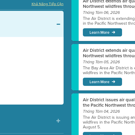
Air District extends air q
Khả Năng Tiếp Cận
Northwest wildfires throu
Tháng Tám 06, 2026
The Air District is extendin
in the Pacific Northwest thr
Learn More
Air District extends air q
Northwest wildfires thro
Tháng Tám 05, 2026
The Bay Area Air District is
wildfires in the Pacific Nor
Learn More
Air District issues air qua
the Pacific Northwest t
Tháng Tám 04, 2026
The Air District is issuing a
wildfires in the Pacific No
August 5.