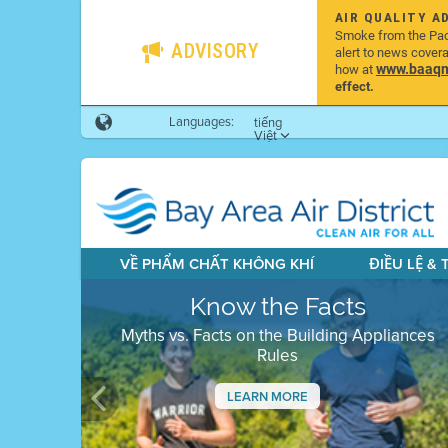
AIR QUALITY A
Smoke from the Pacif
ADVISORY
alert to news cover
www.baaqmd
how at
effect.
Languages:
tiếng
Việt
VỀ PHẨM CHẤT KHÔNG KHÍ
ĐIỀU LỆ &
Know the Facts
Myths vs. Facts on the Building Appliances
Rules
LEARN MORE
Previous