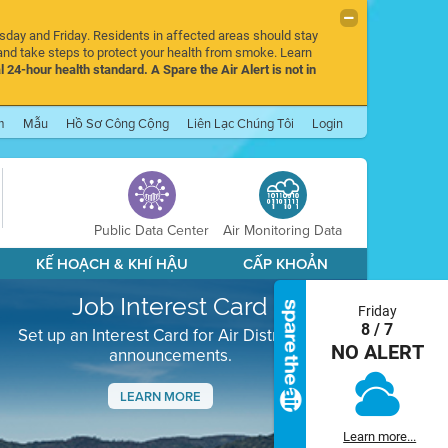
rsday and Friday. Residents in affected areas should stay
nd take steps to protect your health from smoke. Learn
l 24-hour health standard. A Spare the Air Alert is not in
m
Mẫu
Hồ Sơ Công Cộng
Liên Lạc Chúng Tôi
Login
Public Data Center
Air Monitoring Data
KẾ HOẠCH & KHÍ HẬU
CẤP KHOẢN
Job Interest Card
Friday
8 / 7
Set up an Interest Card for Air District job
NO ALERT
announcements.
LEARN MORE
Next
Learn more...