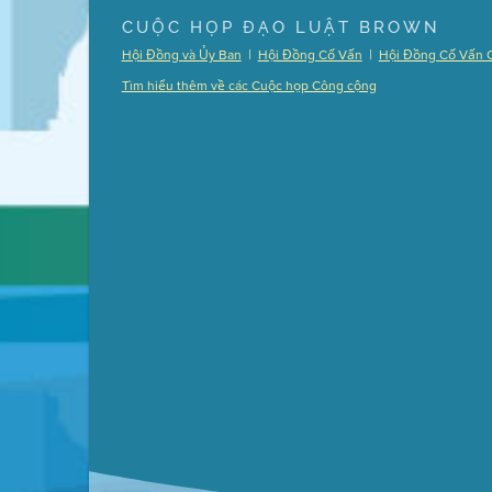
Presentation (Part 1 of 3)
(5 Mb PDF , 87 pgs )
CUỘC HỌP ĐẠO LUẬT BROWN
Presentation (Part 2 of 3)
(121 Kb PDF , 2 pgs )
|
|
Hội Đồng và Ủy Ban
Hội Đồng Cố Vấn
Hội Đồng Cố Vấn 
Presentation (Part 3 of 3)
(168 Kb PDF , 3 pgs 
Tìm hiểu thêm về các Cuộc họp Công cộng
Meeting Details
Submit a comment
Video link(s) will be active 5 minut
Watch for real-time closed capt
Learn mor