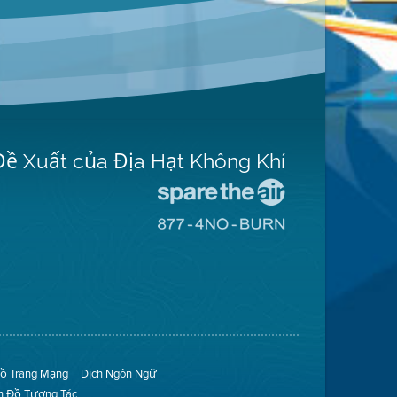
Đề Xuất của Địa Hạt Không Khí
Đến
Trang
Đến
Mạng
Trang
Spare
Mạng
The
8774
Air
No
(Bảo
Burn
Toàn
(Không
Không
Đốt)
Khí)
ồ Trang Mạng
Dịch Ngôn Ngữ
n Đồ Tương Tác