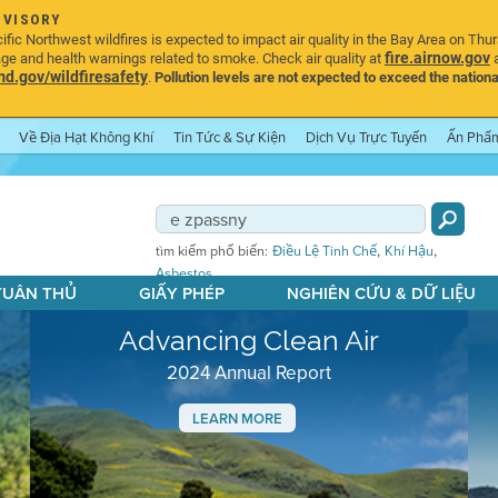
DVISORY
ic Northwest wildfires is expected to impact air quality in the Bay Area on Thu
fire.airnow.gov
age and health warnings related to smoke. Check air quality at
a
.gov/wildfiresafety
.
Pollution levels are not expected to exceed the nationa
Về Địa Hạt Không Khí
Tin Tức & Sự Kiện
Dịch Vụ Trực Tuyến
Ấn Phẩ
,
,
tìm kiếm phổ biến:
Điều Lệ Tinh Chế
Khí Hậu
Asbestos
 TUÂN THỦ
GIẤY PHÉP
NGHIÊN CỨU & DỮ LIỆU
Advancing Clean Air
2024 Annual Report
LEARN MORE