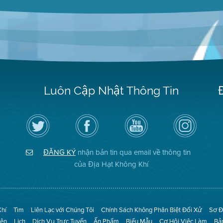
Luôn Cập Nhật Thông Tin
Hãy
Truy
Kênh
Air
theo
cập
YouTube
District
dõi
Trang
của
on
Địa
Facebook
Địa
Instagram
Hạt
của
Hạt
ĐĂNG KÝ
nhận bản tin qua email về thông tin
Không
Địa
Không
Khí
Hạt
Khí
của Địa Hạt Không Khí
trên
Twitter
Khí
Tìm
Liên Lạc với Chúng Tôi
Chính Sách Không Phân Biệt Đối Xử
Sơ Đ
iện
Lịch
Dịch Vụ Trực Tuyến
Ấn Phẩm
Biểu Mẫu
Cơ Hội Việc Làm
Bả