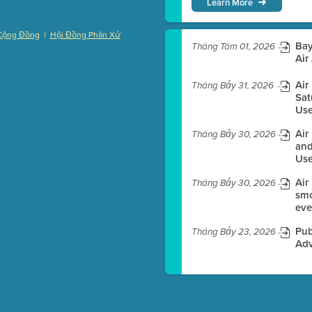
Learn More
|
Cộng Đồng
Hội Đồng Phân Xử
Bay
Tháng Tám 01, 2026
)
Air
Air
Tháng Bảy 31, 2026
Sat
Use
es before meeting time.
Air
Tháng Bảy 30, 2026
ioning with agenda
and
e
Use
Air
Tháng Bảy 30, 2026
smo
eve
Pub
Tháng Bảy 23, 2026
Adv