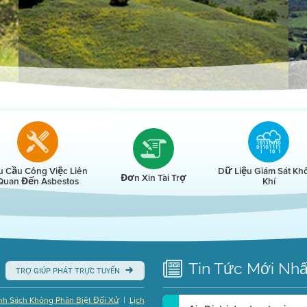
r
u Cầu Công Việc Liên
Dữ Liệu Giám Sát Kh
Đơn Xin Tài Trợ
Quan Đến Asbestos
Khí
Tin Tức
Mới Nhấ
TRỢ GIÚP PHÁT TRỰC TUYẾN
|
nh Sách Không Phân Biệt Đối Xử
Lịch