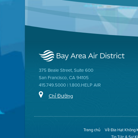
375 Beale Street, Suite 600
San Francisco, CA 94105
415.749.5000 | 1.800.HELP AIR
Chỉ Đường
Trang chủ
Về Địa Hạt Không 
Tin Tức & Sự K