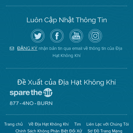
Luôn Cập Nhật Thông Tin
Hãy
Truy
Kênh
Air
theo
cập
YouTube
District
dõi
Trang
của
on
Địa
Facebook
Địa
Instagram
Hạt
của
Hạt
nhận bản tin qua email về thông tin của Địa
ĐĂNG KÝ
Không
Địa
Không
Hạt Không Khí
Khí
Hạt
Khí
trên
Twitter
Đề Xuất của Địa Hạt Không Khí
Đến
Trang
Mạng
Đến
Spare
Trang
The
Mạng
Air
8774
Trang chủ
Về Địa Hạt Không Khí
Tìm
Liên Lạc với Chúng Tôi
(Bảo
No
Toàn
Burn
Chính Sách Không Phân Biệt Đối Xử
Sơ Đồ Trang Mạng
Không
(Không