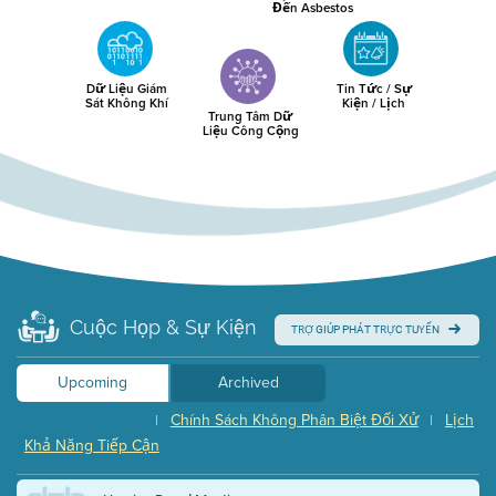
Đến Asbestos
Dữ Liệu Giám
Tin Tức / Sự
Sát Không Khí
Kiện / Lịch
Trung Tâm Dữ
Liệu Công Cộng
Cuộc Họp & Sự Kiện
TRỢ GIÚP PHÁT TRỰC TUYẾN
Upcoming
Archived
Chính Sách Không Phân Biệt Đối Xử
Lịch
|
|
Khả Năng Tiếp Cận