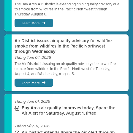
The Bay Area Air District is extending an air quality advisory due
to smoke from wildfires in the Pacific Northwest through
Thursday, August 6.
Learn More
Air District issues air quality advisory for wildfire
smoke from wildfires in the Pacific Northwest
through Wednesday
Tháng Tám 04, 2026
The Air District is issuing an air quality advisory due to wildfire
smoke from wildfires in the Pacific Northwest for Tuesday,
August 4, and Wednesday, August 5.
Learn More
Tháng Tám 01, 2026
Bay Area air quality improves today, Spare the
Air Alert for Saturday, August 1, lifted
Tháng Bảy 31, 2026
Air District extends Spare the Air Alert through