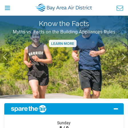
Know the Facts
Myths vs. Facts on the Building Appliances Rules
LEARN MORE
Previous
Ne
Sunday