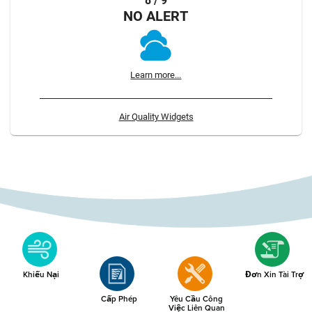
8 / 9
NO ALERT
Learn more...
Air Quality Widgets
Khiếu Nại
Đơn Xin Tài Trợ
Cấp Phép
Yêu Cầu Công
Việc Liên Quan