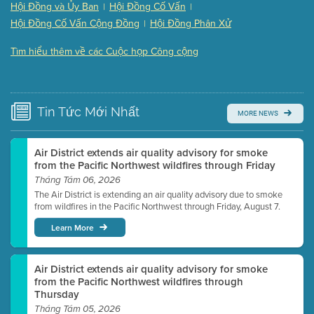
Hội Đồng và Ủy Ban
Hội Đồng Cố Vấn
|
|
Presentation (Part 3 of 3)
(168 Kb PDF , 3 pgs )
Hội Đồng Cố Vấn Cộng Đồng
Hội Đồng Phân Xử
|
Meeting Details
Tìm hiểu thêm về các Cuộc họp Công cộng
Submit a comment
Video link(s) will be active 5 minutes before meeting
time.
Tin Tức
Mới Nhất
MORE NEWS
Watch for real-time closed captioning with agenda
Learn more
Air District extends air quality advisory for smoke
from the Pacific Northwest wildfires through Friday
Tháng Tám 06, 2026
The Air District is extending an air quality advisory due to smoke
from wildfires in the Pacific Northwest through Friday, August 7.
Learn More
Air District extends air quality advisory for smoke
from the Pacific Northwest wildfires through
Thursday
Tháng Tám 05, 2026