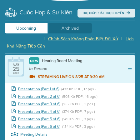
Cuộc Họp & Sự Kiện
TRỢ GIÚP PHÁT TRỰC TUYẾN
Upcoming
Archived
|
Chính Sách Không Phân Biệt Đối Xử
|
Lịch
Khả Năng Tiếp Cận
Hearing Board Meeting
NEW
AUG
25
In Person
2026
STREAMING LIVE ON 8/25 AT 9:30 AM
Presentation (Part 1 of 6)
(432 Kb PDF , 17 pgs )
Presentation (Part 2 of 6)
(508 Kb PDF , 16 pgs )
Presentation (Part 3 of 6)
(185 Kb PDF , 3 pgs )
Presentation (Part 4 of 6)
(374 Kb PDF , 7 pgs )
Presentation (Part 5 of 6)
(149 Kb PDF , 3 pgs )
Presentation (Part 6 of 6)
(184 Kb PDF , 3 pgs )
Meeting Details