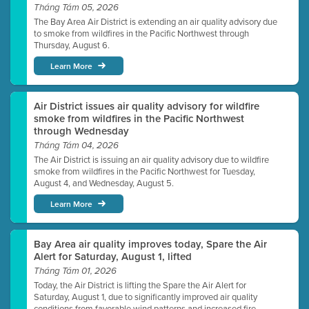
Tháng Tám 05, 2026
The Bay Area Air District is extending an air quality advisory due
to smoke from wildfires in the Pacific Northwest through
Thursday, August 6.
Learn More
Air District issues air quality advisory for wildfire
smoke from wildfires in the Pacific Northwest
through Wednesday
Tháng Tám 04, 2026
The Air District is issuing an air quality advisory due to wildfire
smoke from wildfires in the Pacific Northwest for Tuesday,
August 4, and Wednesday, August 5.
Learn More
Bay Area air quality improves today, Spare the Air
Alert for Saturday, August 1, lifted
Tháng Tám 01, 2026
Today, the Air District is lifting the Spare the Air Alert for
Saturday, August 1, due to significantly improved air quality
conditions from favorable wind patterns and increased fire