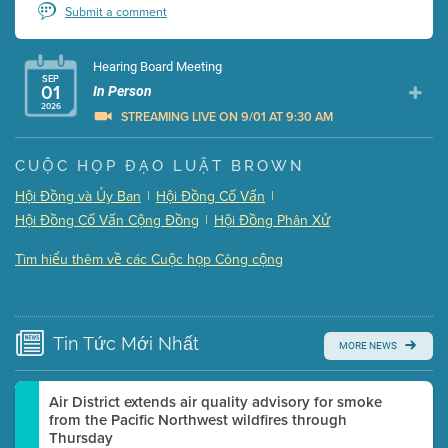
Submit a comment
Hearing Board Meeting
SEP
01
In Person
2026
STREAMING LIVE ON 9/01 AT 9:30 AM
Presentation (Part 1 of 3)
(5 Mb PDF , 87 pgs )
CUỘC HỌP ĐẠO LUẬT BROWN
Presentation (Part 2 of 3)
(121 Kb PDF , 2 pgs )
Hội Đồng và Ủy Ban
|
Hội Đồng Cố Vấn
|
Presentation (Part 3 of 3)
(168 Kb PDF , 3 pgs )
Hội Đồng Cố Vấn Cộng Đồng
|
Hội Đồng Phân Xử
Meeting Details
Tìm hiểu thêm về các Cuộc họp Công cộng
Submit a comment
Video link(s) will be active 5 minutes before meeting
time.
Tin Tức
Mới Nhất
MORE NEWS
Watch for real-time closed captioning with agenda
Learn more
Air District extends air quality advisory for smoke
from the Pacific Northwest wildfires through
Thursday