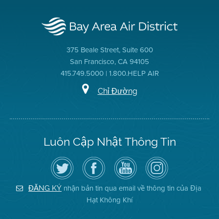
375 Beale Street, Suite 600
San Francisco, CA 94105
415.749.5000 | 1.800.HELP AIR
Chỉ Đường
Luôn Cập Nhật Thông Tin
Hãy
Truy
Kênh
Air
theo
cập
YouTube
District
dõi
Trang
của
on
Địa
Facebook
Địa
Instagram
Hạt
của
Hạt
nhận bản tin qua email về thông tin của Địa
ĐĂNG KÝ
Không
Địa
Không
Hạt Không Khí
Khí
Hạt
Khí
trên
Twitter