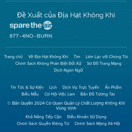
Đề Xuất của Địa Hạt Không Khí
Đến
Trang
Mạng
Đến
Spare
Trang
The
Mạng
Air
8774
Trang chủ
Về Địa Hạt Không Khí
Tìm
Liên Lạc với Chúng Tôi
(Bảo
No
Toàn
Burn
Chính Sách Không Phân Biệt Đối Xử
Sơ Đồ Trang Mạng
Không
(Không
Khí)
Đốt)
Dịch Ngôn Ngữ
Tin Tức & Sự Kiện
Lịch
Dịch Vụ Trực Tuyến
Ấn Phẩm
Biểu Mẫu
Cơ Hội Việc Làm
Bản Đồ Tương Tác
© Bản Quyền 2024 Cơ Quan Quản Lý Chất Lượng Không Khí
Vùng Vịnh
Khả Năng Tiếp Cận
Điều Khoản Sử Dụng
Chính Sách Quyền Riêng Tư
Chính Sách Mạng Xã Hội