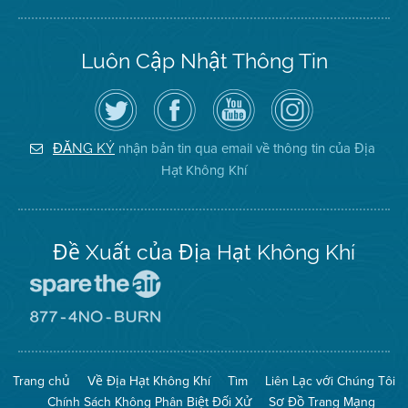
Luôn Cập Nhật Thông Tin
Hãy
Truy
Kênh
Air
theo
cập
YouTube
District
dõi
Trang
của
on
Địa
Facebook
Địa
Instagram
Hạt
của
Hạt
nhận bản tin qua email về thông tin của Địa
ĐĂNG KÝ
Không
Địa
Không
Hạt Không Khí
Khí
Hạt
Khí
trên
Twitter
Đề Xuất của Địa Hạt Không Khí
Đến
Trang
Mạng
Đến
Spare
Trang
The
Mạng
Air
8774
Trang chủ
Về Địa Hạt Không Khí
Tìm
Liên Lạc với Chúng Tôi
(Bảo
No
Toàn
Burn
Chính Sách Không Phân Biệt Đối Xử
Sơ Đồ Trang Mạng
Không
(Không