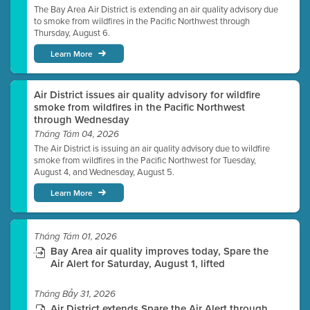
The Bay Area Air District is extending an air quality advisory due
to smoke from wildfires in the Pacific Northwest through
Thursday, August 6.
Learn More
Air District issues air quality advisory for wildfire
smoke from wildfires in the Pacific Northwest
through Wednesday
Tháng Tám 04, 2026
The Air District is issuing an air quality advisory due to wildfire
smoke from wildfires in the Pacific Northwest for Tuesday,
August 4, and Wednesday, August 5.
Learn More
Tháng Tám 01, 2026
Bay Area air quality improves today, Spare the
Air Alert for Saturday, August 1, lifted
Tháng Bảy 31, 2026
Air District extends Spare the Air Alert through