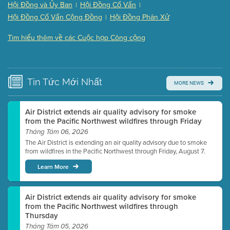
Hội Đồng và Ủy Ban
Hội Đồng Cố Vấn
|
|
Presentation (Part 3 of 3)
(168 Kb PDF , 3 pgs )
Hội Đồng Cố Vấn Cộng Đồng
Hội Đồng Phân Xử
|
Meeting Details
Tìm hiểu thêm về các Cuộc họp Công cộng
Submit a comment
Video link(s) will be active 5 minutes before meeting
time.
Tin Tức
Mới Nhất
MORE NEWS
Watch for real-time closed captioning with agenda
Learn more
Air District extends air quality advisory for smoke
from the Pacific Northwest wildfires through Friday
Tháng Tám 06, 2026
The Air District is extending an air quality advisory due to smoke
from wildfires in the Pacific Northwest through Friday, August 7.
Learn More
Air District extends air quality advisory for smoke
from the Pacific Northwest wildfires through
Thursday
Tháng Tám 05, 2026