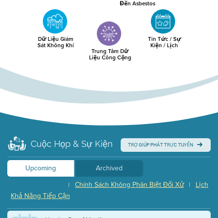
Đến Asbestos
Dữ Liệu Giám
Tin Tức / Sự
Sát Không Khí
Kiện / Lịch
Trung Tâm Dữ
Liệu Công Cộng
Cuộc Họp & Sự Kiện
TRỢ GIÚP PHÁT TRỰC TUYẾN
Upcoming
Archived
Chính Sách Không Phân Biệt Đối Xử
Lịch
|
|
Khả Năng Tiếp Cận