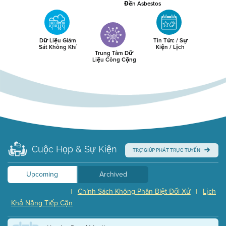
Đến Asbestos
Dữ Liệu Giám
Tin Tức / Sự
Sát Không Khí
Kiện / Lịch
Trung Tâm Dữ
Liệu Công Cộng
Cuộc Họp & Sự Kiện
TRỢ GIÚP PHÁT TRỰC TUYẾN
Upcoming
Archived
Chính Sách Không Phân Biệt Đối Xử
Lịch
|
|
Khả Năng Tiếp Cận