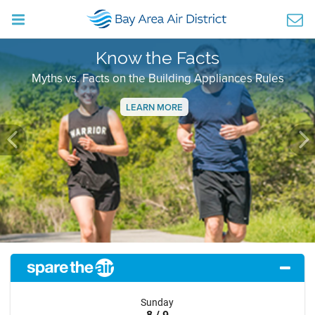
Know the Facts
Myths vs. Facts on the Building Appliances Rules
LEARN MORE
Previous
Ne
Sunday