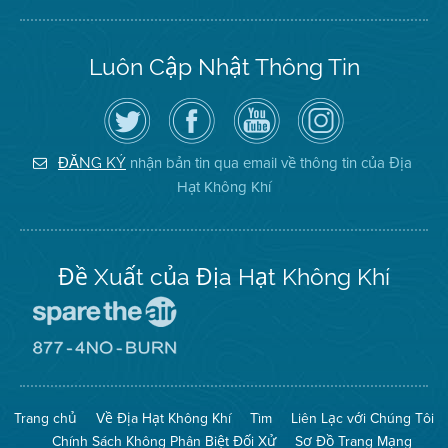
Luôn Cập Nhật Thông Tin
Hãy
Truy
Kênh
Air
theo
cập
YouTube
District
dõi
Trang
của
on
Địa
Facebook
Địa
Instagram
Hạt
của
Hạt
nhận bản tin qua email về thông tin của Địa
ĐĂNG KÝ
Không
Địa
Không
Hạt Không Khí
Khí
Hạt
Khí
trên
Twitter
Đề Xuất của Địa Hạt Không Khí
Đến
Trang
Mạng
Đến
Spare
Trang
The
Mạng
Air
8774
Trang chủ
Về Địa Hạt Không Khí
Tìm
Liên Lạc với Chúng Tôi
(Bảo
No
Toàn
Burn
Chính Sách Không Phân Biệt Đối Xử
Sơ Đồ Trang Mạng
Không
(Không