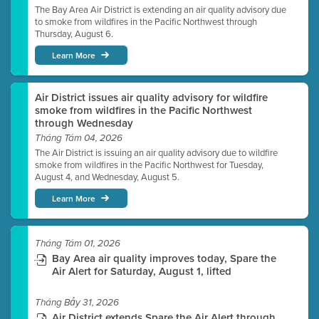
The Bay Area Air District is extending an air quality advisory due
to smoke from wildfires in the Pacific Northwest through
Thursday, August 6.
Learn More
Air District issues air quality advisory for wildfire
smoke from wildfires in the Pacific Northwest
through Wednesday
Tháng Tám 04, 2026
The Air District is issuing an air quality advisory due to wildfire
smoke from wildfires in the Pacific Northwest for Tuesday,
August 4, and Wednesday, August 5.
Learn More
Tháng Tám 01, 2026
Bay Area air quality improves today, Spare the
Air Alert for Saturday, August 1, lifted
Tháng Bảy 31, 2026
Air District extends Spare the Air Alert through