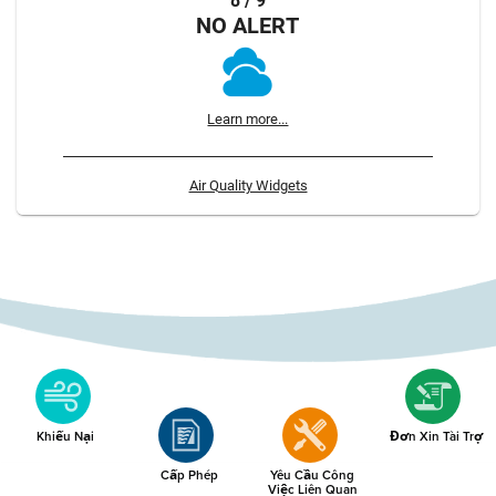
8 / 9
NO ALERT
Learn more...
Air Quality Widgets
Khiếu Nại
Đơn Xin Tài Trợ
Cấp Phép
Yêu Cầu Công
Việc Liên Quan