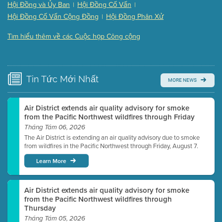
Hội Đồng và Ủy Ban
Hội Đồng Cố Vấn
|
|
Presentation (Part 3 of 3)
(168 Kb PDF , 3 pgs )
Hội Đồng Cố Vấn Cộng Đồng
Hội Đồng Phân Xử
|
Meeting Details
Tìm hiểu thêm về các Cuộc họp Công cộng
Submit a comment
Video link(s) will be active 5 minutes before meeting
time.
Tin Tức
Mới Nhất
MORE NEWS
Watch for real-time closed captioning with agenda
Learn more
Air District extends air quality advisory for smoke
from the Pacific Northwest wildfires through Friday
Tháng Tám 06, 2026
The Air District is extending an air quality advisory due to smoke
from wildfires in the Pacific Northwest through Friday, August 7.
Learn More
Air District extends air quality advisory for smoke
from the Pacific Northwest wildfires through
Thursday
Tháng Tám 05, 2026