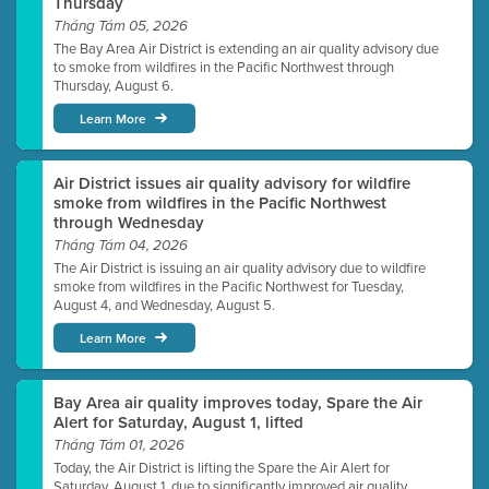
Thursday
Tháng Tám 05, 2026
The Bay Area Air District is extending an air quality advisory due
to smoke from wildfires in the Pacific Northwest through
Thursday, August 6.
Learn More
Air District issues air quality advisory for wildfire
smoke from wildfires in the Pacific Northwest
through Wednesday
Tháng Tám 04, 2026
The Air District is issuing an air quality advisory due to wildfire
smoke from wildfires in the Pacific Northwest for Tuesday,
August 4, and Wednesday, August 5.
Learn More
Bay Area air quality improves today, Spare the Air
Alert for Saturday, August 1, lifted
Tháng Tám 01, 2026
Today, the Air District is lifting the Spare the Air Alert for
Saturday, August 1, due to significantly improved air quality