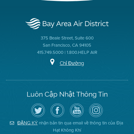
375 Beale Street, Suite 600
San Francisco, CA 94105
415.749.5000 | 1.800.HELP AIR
Chỉ Đường
Luôn Cập Nhật Thông Tin
Hãy
Truy
Kênh
Air
theo
cập
YouTube
District
dõi
Trang
của
on
Địa
Facebook
Địa
Instagram
Hạt
của
Hạt
nhận bản tin qua email về thông tin của Địa
ĐĂNG KÝ
Không
Địa
Không
Hạt Không Khí
Khí
Hạt
Khí
trên