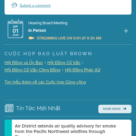
Submit a comment
Hearing Board Meeting
SEP
01
In Person
2026
STREAMING LIVE ON 9/01 AT 9:30 AM
Presentation (Part 1 of 3)
(5 Mb PDF , 87 pgs )
CUỘC HỌP ĐẠO LUẬT BROWN
Presentation (Part 2 of 3)
(121 Kb PDF , 2 pgs )
Hội Đồng và Ủy Ban
Hội Đồng Cố Vấn
|
|
Presentation (Part 3 of 3)
(168 Kb PDF , 3 pgs )
Hội Đồng Cố Vấn Cộng Đồng
Hội Đồng Phân Xử
|
Meeting Details
Tìm hiểu thêm về các Cuộc họp Công cộng
Submit a comment
Video link(s) will be active 5 minutes before meeting
time.
Tin Tức
Mới Nhất
MORE NEWS
Watch for real-time closed captioning with agenda
Learn more
Air District extends air quality advisory for smoke
from the Pacific Northwest wildfires through