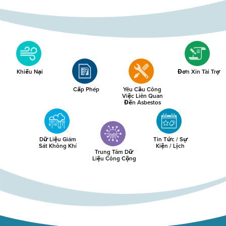
Khiếu Nại
Đơn Xin Tài Trợ
Cấp Phép
Yêu Cầu Công
Việc Liên Quan
Đến Asbestos
Dữ Liệu Giám
Tin Tức / Sự
Sát Không Khí
Kiện / Lịch
Trung Tâm Dữ
Liệu Công Cộng