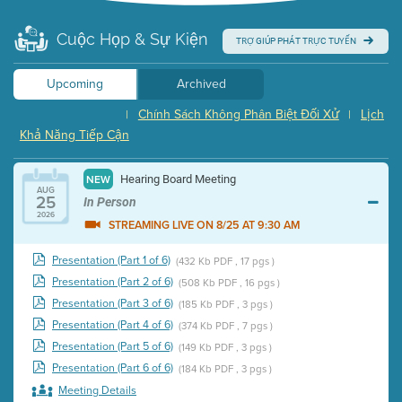
Cuộc Họp & Sự Kiện
TRỢ GIÚP PHÁT TRỰC TUYẾN
Upcoming
Archived
Chính Sách Không Phân Biệt Đối Xử
Lịch
|
|
Khả Năng Tiếp Cận
Hearing Board Meeting
NEW
AUG
25
In Person
2026
STREAMING LIVE ON 8/25 AT 9:30 AM
Presentation (Part 1 of 6)
(432 Kb PDF , 17 pgs )
Presentation (Part 2 of 6)
(508 Kb PDF , 16 pgs )
Presentation (Part 3 of 6)
(185 Kb PDF , 3 pgs )
Presentation (Part 4 of 6)
(374 Kb PDF , 7 pgs )
Presentation (Part 5 of 6)
(149 Kb PDF , 3 pgs )
Presentation (Part 6 of 6)
(184 Kb PDF , 3 pgs )
Meeting Details