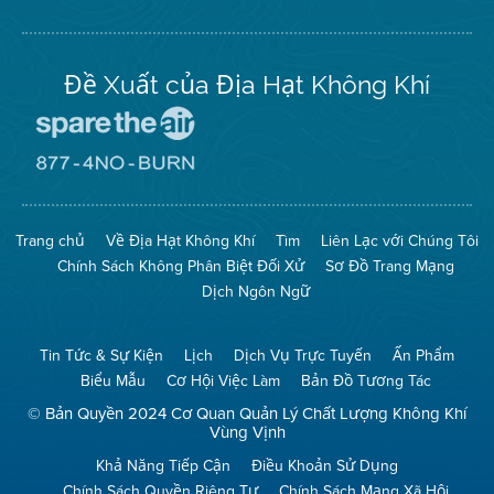
Twitter
Đề Xuất của Địa Hạt Không Khí
Đến
Trang
Mạng
Đến
Spare
Trang
The
Mạng
Air
8774
Trang chủ
Về Địa Hạt Không Khí
Tìm
Liên Lạc với Chúng Tôi
(Bảo
No
Toàn
Burn
Chính Sách Không Phân Biệt Đối Xử
Sơ Đồ Trang Mạng
Không
(Không
Khí)
Đốt)
Dịch Ngôn Ngữ
Tin Tức & Sự Kiện
Lịch
Dịch Vụ Trực Tuyến
Ấn Phẩm
Biểu Mẫu
Cơ Hội Việc Làm
Bản Đồ Tương Tác
© Bản Quyền 2024 Cơ Quan Quản Lý Chất Lượng Không Khí
Vùng Vịnh
Khả Năng Tiếp Cận
Điều Khoản Sử Dụng
Chính Sách Quyền Riêng Tư
Chính Sách Mạng Xã Hội