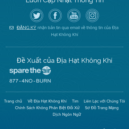
Hãy
Truy
Kênh
Air
theo
cập
YouTube
District
dõi
Trang
của
on
Địa
Facebook
Địa
Instagram
Hạt
của
Hạt
nhận bản tin qua email về thông tin của Địa
ĐĂNG KÝ
Không
Địa
Không
Hạt Không Khí
Khí
Hạt
Khí
trên
Twitter
Đề Xuất của Địa Hạt Không Khí
Đến
Trang
Mạng
Đến
Spare
Trang
The
Mạng
Air
8774
Trang chủ
Về Địa Hạt Không Khí
Tìm
Liên Lạc với Chúng Tôi
(Bảo
No
Toàn
Burn
Chính Sách Không Phân Biệt Đối Xử
Sơ Đồ Trang Mạng
Không
(Không
Khí)
Đốt)
Dịch Ngôn Ngữ