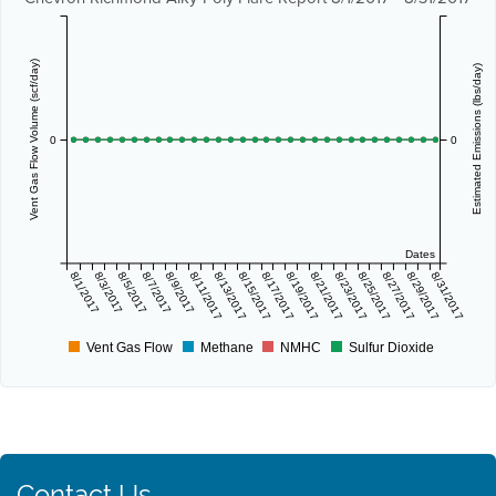
Vent Gas Flow Volume (scf/day)
Estimated Emissions (lbs/day)
0
0
Dates
8/1/2017
8/3/2017
8/5/2017
8/7/2017
8/9/2017
8/11/2017
8/13/2017
8/15/2017
8/17/2017
8/19/2017
8/21/2017
8/23/2017
8/25/2017
8/27/2017
8/29/2017
8/31/2017
Vent Gas Flow
Methane
NMHC
Sulfur Dioxide
Contact Us