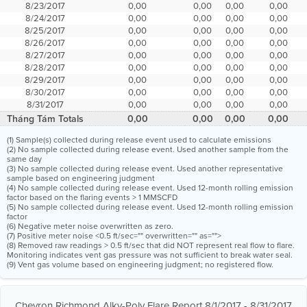
8/23/2017
0,00
0,00
0,00
0,00
8/24/2017
0,00
0,00
0,00
0,00
8/25/2017
0,00
0,00
0,00
0,00
8/26/2017
0,00
0,00
0,00
0,00
8/27/2017
0,00
0,00
0,00
0,00
8/28/2017
0,00
0,00
0,00
0,00
8/29/2017
0,00
0,00
0,00
0,00
8/30/2017
0,00
0,00
0,00
0,00
8/31/2017
0,00
0,00
0,00
0,00
Tháng Tám Totals
0,00
0,00
0,00
0,00
(1) Sample(s) collected during release event used to calculate emissions
(2) No sample collected during release event. Used another sample from the
same day
(3) No sample collected during release event. Used another representative
sample based on engineering judgment
(4) No sample collected during release event. Used 12-month rolling emission
factor based on the flaring events > 1 MMSCFD
(5) No sample collected during release event. Used 12-month rolling emission
factor
(6) Negative meter noise overwritten as zero.
(7) Positive meter noise <0.5 ft/sec="" overwritten="" as="">
(8) Removed raw readings > 0.5 ft/sec that did NOT represent real flow to flare.
Monitoring indicates vent gas pressure was not sufficient to break water seal.
(9) Vent gas volume based on engineering judgment; no registered flow.
Chevron Richmond Alky-Poly Flare Report 8/1/2017 - 8/31/2017