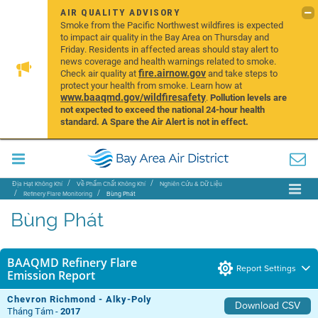
AIR QUALITY ADVISORY
Smoke from the Pacific Northwest wildfires is expected
to impact air quality in the Bay Area on Thursday and
Friday. Residents in affected areas should stay alert to
news coverage and health warnings related to smoke.
fire.airnow.gov
Check air quality at
and take steps to
protect your health from smoke. Learn how at
www.baaqmd.gov/wildfiresafety
.
Pollution levels are
not expected to exceed the national 24-hour health
standard. A Spare the Air Alert is not in effect.
Địa Hạt Không Khí
Về Phẩm Chất Không Khí
Nghiên Cứu & Dữ Liệu
Refinery Flare Monitoring
Bùng Phát
Bùng Phát
BAAQMD Refinery Flare
Report Settings
Emission Report
Chevron Richmond - Alky-Poly
Download CSV
Tháng Tám -
2017