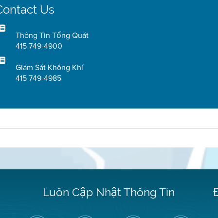
Contact Us
Thông Tin Tổng Quát
415 749-4900
Giám Sát Không Khí
415 749-4985
Luôn Cập Nhật Thông Tin
Hãy
Truy
Kênh
Air