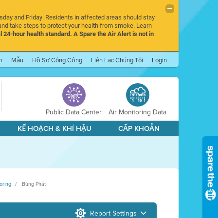
rsday and Friday. Residents in affected areas should stay
nd take steps to protect your health from smoke. Learn
l 24-hour health standard. A Spare the Air Alert is not in
m
Mẫu
Hồ Sơ Công Cộng
Liên Lạc Chúng Tôi
Login
Public Data Center
Air Monitoring Data
KẾ HOẠCH & KHÍ HẬU
CẤP KHOẢN
oring
Bùng Phát
Report Settings