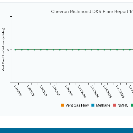
Chevron Richmond D&R Flare Report 1/1
Vent Gas Flow Volume (scf/day)
0
1/1/2026
1/3/2026
1/5/2026
1/7/2026
1/9/2026
1/11/2026
1/13/2026
1/15/2026
1/17/2026
1/19
Vent Gas Flow
Methane
NMHC