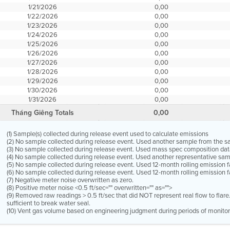
1/21/2026
0,00
1/22/2026
0,00
1/23/2026
0,00
1/24/2026
0,00
1/25/2026
0,00
1/26/2026
0,00
1/27/2026
0,00
1/28/2026
0,00
1/29/2026
0,00
1/30/2026
0,00
1/31/2026
0,00
Tháng Giêng Totals
0,00
(1) Sample(s) collected during release event used to calculate emissions
(2) No sample collected during release event. Used another sample from the 
(3) No sample collected during release event. Used mass spec composition dat
(4) No sample collected during release event. Used another representative s
(5) No sample collected during release event. Used 12-month rolling emission 
(6) No sample collected during release event. Used 12-month rolling emission f
(7) Negative meter noise overwritten as zero.
(8) Positive meter noise <0.5 ft/sec="" overwritten="" as="">
(9) Removed raw readings > 0.5 ft/sec that did NOT represent real flow to flar
sufficient to break water seal.
(10) Vent gas volume based on engineering judgment during periods of monitor