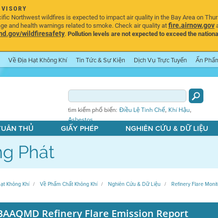
DVISORY
ic Northwest wildfires is expected to impact air quality in the Bay Area on Thu
fire.airnow.gov
age and health warnings related to smoke. Check air quality at
a
.gov/wildfiresafety
.
Pollution levels are not expected to exceed the nationa
Về Địa Hạt Không Khí
Tin Tức & Sự Kiện
Dịch Vụ Trực Tuyến
Ấn Phẩ
,
,
tìm kiếm phổ biến:
Điều Lệ Tinh Chế
Khí Hậu
Asbestos
 TUÂN THỦ
GIẤY PHÉP
NGHIÊN CỨU & DỮ LIỆU
g Phát
ạt Không Khí
Về Phẩm Chất Không Khí
Nghiên Cứu & Dữ Liệu
Refinery Flare Monit
BAAQMD Refinery Flare Emission Report