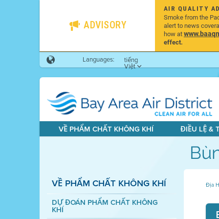
AIR QUALITY A
Smoke from the Pacif
ADVISORY
alert to news cover
www.baaqmd
how at
effect.
Languages:
tiếng
Việt
VỀ PHẨM CHẤT KHÔNG KHÍ
ĐIỀU LỆ &
Bùn
VỀ PHẨM CHẤT KHÔNG KHÍ
Địa H
DỰ ĐOÁN PHẨM CHẤT KHÔNG
KHÍ